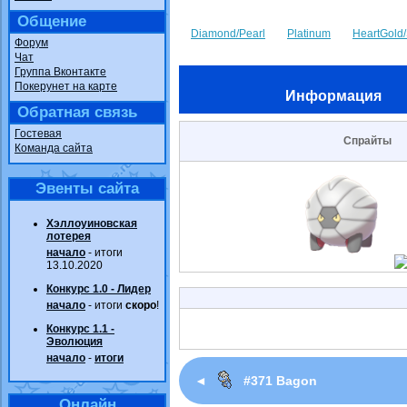
Общение
Diamond/Pearl
Platinum
HeartGold/
Форум
Чат
Группа Вконтакте
Покерунет на карте
Информация
Обратная связь
Гостевая
Спрайты
Команда сайта
Эвенты сайта
Хэллоуиновская
лотерея
начало
- итоги
13.10.2020
Конкурс 1.0 - Лидер
начало
- итоги
скоро
!
Конкурс 1.1 -
Эволюция
начало
-
итоги
◄
#371 Bagon
Онлайн