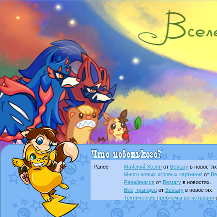
Ранее
Майский Хоэнн
от
Bestary
в новостях
Много новых игровых картинок!
от
Be
Ревайвимся
от
Bestary
в новостях.
Всё, трындец
от
Bestary
в новостях.
Технические проблемы регистрации
доброе утро славяне
от
Dakku
в фана
Йолда и Мимикью
от
MavisNyanCat
в