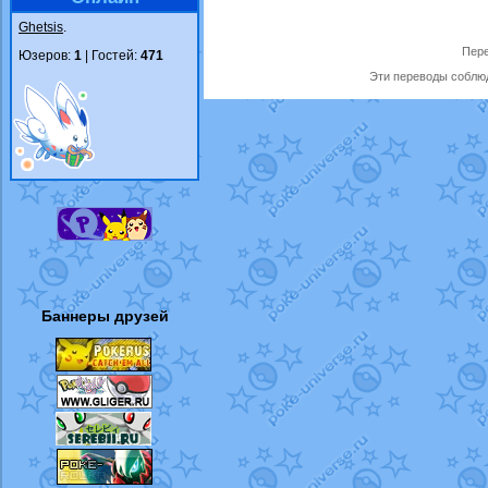
Ghetsis
.
Пере
Юзеров:
1
| Гостей:
471
Эти переводы соблюд
Баннеры друзей