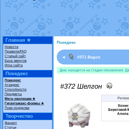
Недовольный котомангуст
от
Rando
The Dark Wishmaker
от
Randomon
в ф
шадоу спиритомб
от
ilovearceus
в фа
траббиш
от
ilovearceus
в фанарте.
Raging Bolt
от
GraceDaFox
в фанарте
Shadow mismagius
от
JOK_julia
в фан
художник
от
vicavica
в фанарте.
Главная ★
Покедекс
Новости
Правила/FAQ
Старый сайт
◄
#371 Bagon
База эвентов
Игра сайта
Декс находится на стадии обновления. Д
Покедекс
Покедекс
#372 Шелгон
Атакдекс
Способности
Предметы
Регион
Мега-эволюции ★
Гигантамакс-формы ★
Хоэнн
Поке-подделки
Береговой 
Алола
Творчество
Фанарт
Статьи