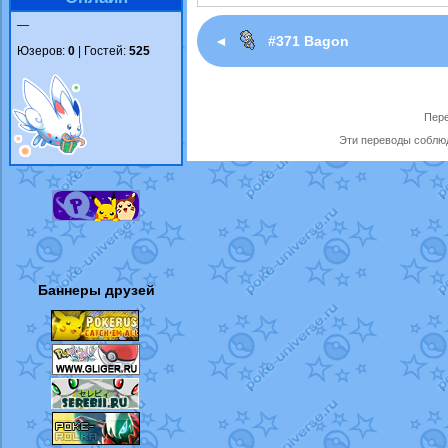
—
◄
#371 Bagon
Юзеров:
0
| Гостей:
525
Пере
Эти переводы соблюд
Баннеры друзей