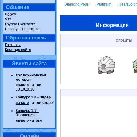
Diamond/Pearl
Platinum
HeartGold/
Общение
Форум
Чат
Группа Вконтакте
Информация
Покерунет на карте
Обратная связь
Спрайты
Гостевая
Команда сайта
Эвенты сайта
Хэллоуиновская
лотерея
начало
- итоги
13.10.2020
Конкурс 1.0 - Лидер
начало
- итоги
скоро
!
Конкурс 1.1 -
Эволюция
начало
-
итоги
Онлайн