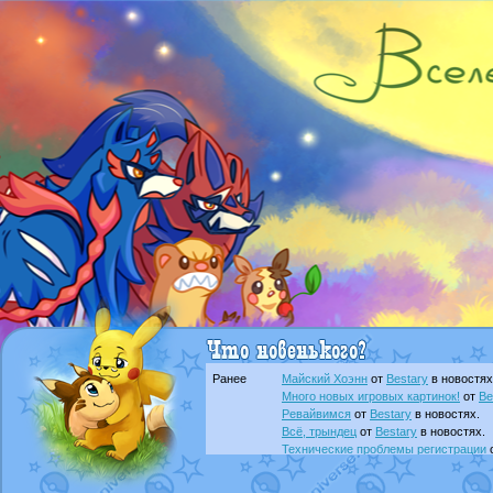
Ранее
Майский Хоэнн
от
Bestary
в новостях
Много новых игровых картинок!
от
Be
Ревайвимся
от
Bestary
в новостях.
Всё, трындец
от
Bestary
в новостях.
Технические проблемы регистрации
доброе утро славяне
от
Dakku
в фана
Йолда и Мимикью
от
MavisNyanCat
в