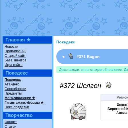
Недовольный котомангуст
от
Rando
The Dark Wishmaker
от
Randomon
в ф
шадоу спиритомб
от
ilovearceus
в фа
траббиш
от
ilovearceus
в фанарте.
Raging Bolt
от
GraceDaFox
в фанарте
Shadow mismagius
от
JOK_julia
в фан
художник
от
vicavica
в фанарте.
Главная ★
Покедекс
Новости
Правила/FAQ
Старый сайт
◄
#371 Bagon
База эвентов
Игра сайта
Декс находится на стадии обновления. Д
Покедекс
Покедекс
#372 Шелгон
Атакдекс
Способности
Предметы
Регион
Мега-эволюции ★
Гигантамакс-формы ★
Хоэнн
Поке-подделки
Береговой 
Алола
Творчество
Фанарт
Статьи