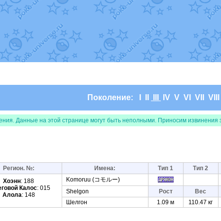
т
Randomon
в фанарте.
domon
в фанарте.
ceus
в фанарте.
арте.
 фанарте.
lia
в фанарте.
те.
Все обновления
Поколение:
I
II
III
IV
V
VI
VII
VII
ения. Данные на этой странице могут быть неполными. Приносим извинения 
Регион. №:
Имена:
Тип 1
Тип 2
Komoruu (コモルー)
Хоэнн
: 188
еговой Калос
: 015
Shelgon
Рост
Вес
Алола
: 148
Шелгон
1.09 м
110.47 кг