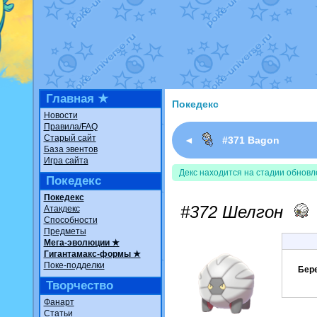
Недовольный котомангуст
о
The Dark Wishmaker
от
Ran
шадоу спиритомб
от
ilovear
траббиш
от
ilovearceus
в фан
Raging Bolt
от
GraceDaFox
в
Shadow mismagius
от
JOK_ju
художник
от
vicavica
в фанар
Главная ★
Покедекс
Новости
Правила/FAQ
Старый сайт
◄
#371 Bagon
База эвентов
Игра сайта
Декс находится на стадии обновл
Покедекс
Покедекс
#372 Шелгон
Атакдекс
Способности
Предметы
Мега-эволюции ★
Гигантамакс-формы ★
Поке-подделки
Бер
Творчество
Фанарт
Статьи