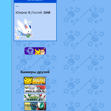
—
Юзеров:
0
| Гостей:
1048
Баннеры друзей