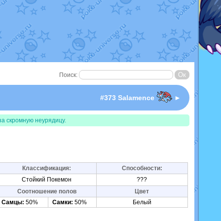
Поиск:
I
#373 Salamence
►
за скромную неурядицу.
Классификация:
Способности:
Стойкий Покемон
???
Соотношение полов
Цвет
Самцы:
50%
Самки:
50%
Белый