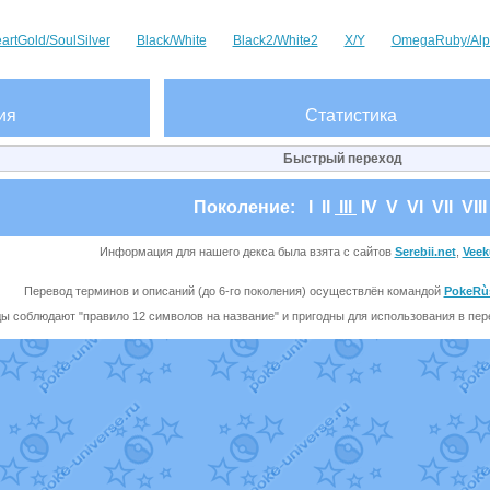
artGold/SoulSilver
Black/White
Black2/White2
X/Y
OmegaRuby/Alp
ия
Статистика
Быстрый переход
Поколение:
I
II
III
IV
V
VI
VII
VII
Информация для нашего декса была взята с сайтов
Serebii.net
,
Veek
Перевод терминов и описаний (до 6-го поколения) осуществлён командой
PokeRù
ы соблюдают "правило 12 символов на название" и пригодны для использования в перев