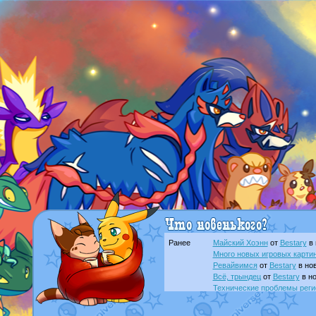
Ранее
Майский Хоэнн
от
Bestary
в 
Много новых игровых картин
Ревайвимся
от
Bestary
в нов
Всё, трындец
от
Bestary
в но
Технические проблемы реги
доброе утро славяне
от
Dak
Йолда и Мимикью
от
MavisN