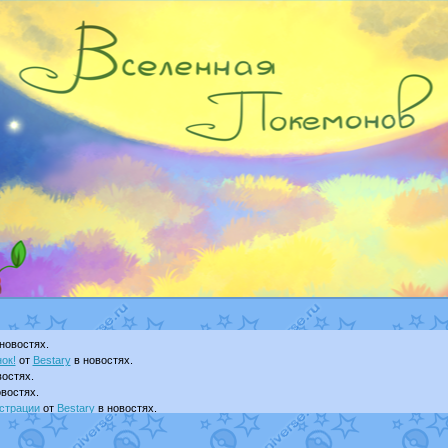
новостях.
ок!
от
Bestary
в новостях.
остях.
востях.
страции
от
Bestary
в новостях.
ku
в фанарте.
yanCat
в фанарте.