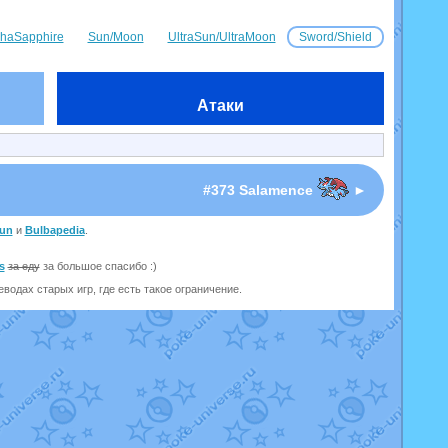
haSapphire
Sun/Moon
UltraSun/UltraMoon
Sword/Shield
Атаки
I
#373 Salamence
►
un
и
Bulbapedia
.
s
за еду
за большое спасибо :)
одах старых игр, где есть такое ограничение.