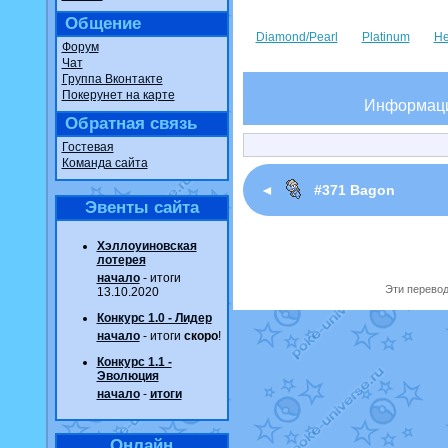
Общение
Diamond/Pearl
Platinum
He
Форум
Чат
Группа Вконтакте
Покерунет на карте
Информац
Обратная связь
Гостевая
Команда сайта
◄
#371 Bagon
Эвенты сайта
Хэллоуиновская
лотерея
начало
- итоги
Эти перевод
13.10.2020
Конкурс 1.0 - Лидер
начало
- итоги
скоро
!
Конкурс 1.1 -
Эволюция
начало
-
итоги
Онлайн