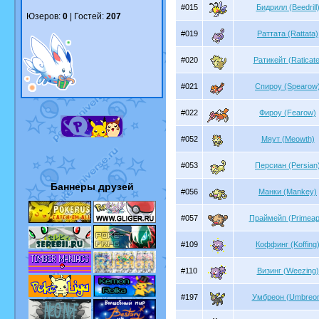
#015
Бидрилл (Beedrill
Юзеров:
0
| Гостей:
207
#019
Раттата (Rattata)
#020
Ратикейт (Raticate
#021
Спироу (Spearow
#022
Фироу (Fearow)
#052
Мяут (Meowth)
#053
Персиан (Persian
Баннеры друзей
#056
Манки (Mankey)
#057
Праймейп (Primeap
#109
Коффинг (Koffing
#110
Визинг (Weezing)
#197
Умбреон (Umbreo