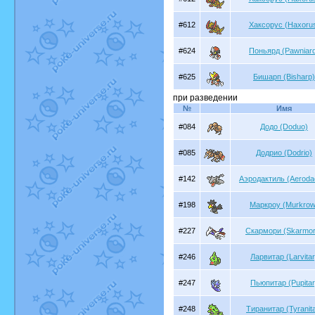
#612
Хаксорус (Haxoru
#624
Поньярд (Pawniar
#625
Бишарп (Bisharp)
при разведении
№
Имя
#084
Додо (Doduo)
#085
Додрио (Dodrio)
#142
Аэродактиль (Aerodac
#198
Маркроу (Murkrow
#227
Скармори (Skarmor
#246
Ларвитар (Larvitar
#247
Пьюпитар (Pupitar
#248
Тиранитар (Tyranita