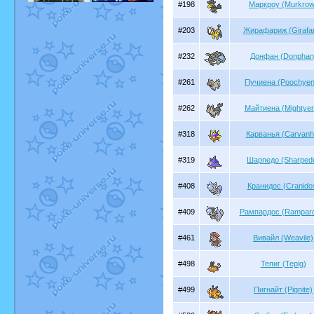
#198
Маркроу (Murkrow
#203
Жирафариж (Girafar
#232
Донфан (Donphan
#261
Пучиена (Poochyen
#262
Майтиена (Mightye
#318
Карванья (Carvanh
#319
Шарпедо (Sharped
#408
Кранидос (Cranido
#409
Рампардос (Rampar
#461
Вивайл (Weavile)
#498
Тепиг (Tepig)
#499
Пигнайт (Pignite)