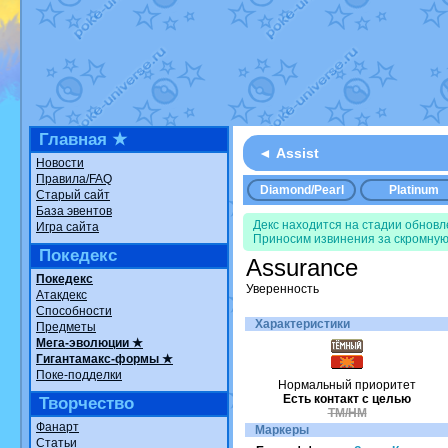
Ревайвимся
о
новостях.
Всё, трындец
новостях.
Главная ★
Технические 
◄ Assist
Новости
регистрации
о
Правила/FAQ
Diamond/Pearl
Platinum
Старый сайт
новостях.
База эвентов
Декс находится на стадии обнов
Игра сайта
доброе утро с
Приносим извинения за скромную
Покедекс
Assurance
фанарте.
Покедекс
Уверенность
Атакдекс
Йолда и Мим
Способности
Характеристики
Предметы
MavisNyanCat
Мега-эволюции ★
Гигантамакс-формы ★
Недовольный 
Поке-подделки
Нормальный приоритет
Randomon
в ф
Есть контакт с целью
Творчество
TM/HM
The Dark Wis
Фанарт
Маркеры
Статьи