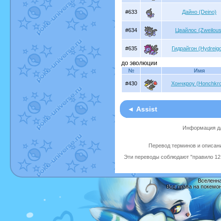
#633
Дайно (Deino)
#634
Цвайлос (Zweilous
#635
Гидрайгон (Hydreig
до эволюции
№
Имя
#430
Хончкроу (Honchkr
◄ Assist
Информация дл
Перевод терминов и описани
Эти переводы соблюдают "правило 12 
Вселенна
Все права на покемо