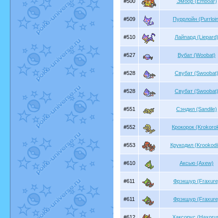
#500
Эмбор (Emboar)
#509
Пуррлойн (Purrloin
#510
Лайпард (Liepard
#527
Вубат (Woobat)
#528
Свубат (Swoobat
#528
Свубат (Swoobat
#551
Сэндил (Sandile)
#552
Крокорок (Krokoro
#553
Крукодил (Krookodi
#610
Аксью (Axew)
#611
Фрэкшур (Fraxure
#611
Фрэкшур (Fraxure
#612
Хаксорус (Haxoru