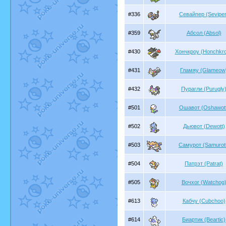
#336
Севайпер (Seviper
#359
Абсол (Absol)
#430
Хончкроу (Honchkr
#431
Гламяу (Glameow
#432
Пурагли (Purugly
#501
Ошавот (Oshawott
#502
Дьювот (Dewott)
#503
Самурот (Samurot
#504
Патрэт (Patrat)
#505
Вочхог (Watchog
#613
Кабчу (Cubchoo)
#614
Биартик (Beartic)