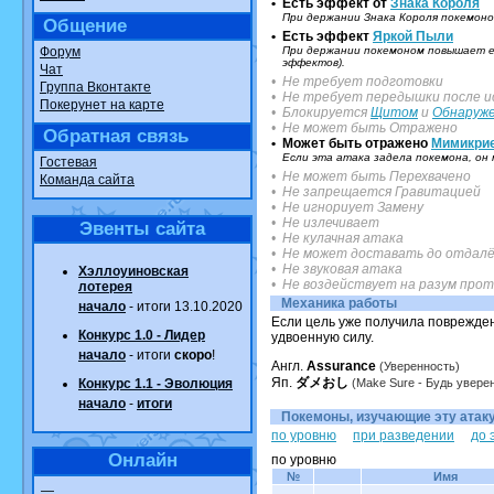
• Есть эффект от
Randomon
Знака Короля
в ф
При держании Знака Короля покемоно
Общение
• Есть эффект
Яркой Пыли
шадоу спирит
Форум
При держании покемоном повышает ег
эффектов).
Чат
в фанарте.
• Не требует подготовки
Группа Вконтакте
• Не требует передышки после и
Покерунет на карте
траббиш
от
il
• Блокируется
Щитом
и
Обнаруж
• Не может быть Отражено
Обратная связь
фанарте.
• Может быть отражено
Мимикри
Если эта атака задела покемона, о
Гостевая
• Не может быть Перехвачено
Raging Bolt
от
Команда сайта
• Не запрещается Гравитацией
• Не игнориует Замену
фанарте.
• Не излечивает
Эвенты сайта
• Не кулачная атака
Shadow misma
• Не может доставать до отдалё
• Не звуковая атака
Хэллоуиновская
в фанарте.
• Не воздействует на разум про
лотерея
Механика работы
начало
- итоги 13.10.2020
художник
от
vi
Если цель уже получила поврежден
Конкурс 1.0 - Лидер
удвоенную силу.
начало
- итоги
скоро
!
Все об
Англ.
Assurance
(Уверенность)
Яп.
ダメおし
Конкурс 1.1 - Эволюция
(Make Sure - Будь увере
начало
-
итоги
Покемоны, изучающие эту атаку.
по уровню
при разведении
до 
Онлайн
по уровню
№
Имя
—