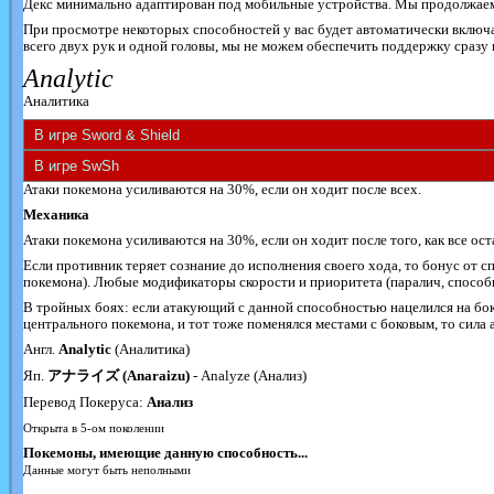
Декс минимально адаптирован под мобильные устройства. Мы продолжаем 
При просмотре некоторых способностей у вас будет автоматически включ
всего двух рук и одной головы, мы не можем обеспечить поддержку сразу и
Analytic
Аналитика
Атаки покемона усиливаются на 30%, если он ходит после всех.
Механика
Атаки покемона усиливаются на 30%, если он ходит после того, как все о
Если противник теряет сознание до исполнения своего хода, то бонус от с
покемона). Любые модификаторы скорости и приоритета (паралич, способ
В тройных боях: если атакующий с данной способностью нацелился на боко
центрального покемона, и тот тоже поменялся местами с боковым, то сила 
Англ.
Analytic
(Аналитика)
Яп.
アナライズ (Anaraizu)
- Analyze (Анализ)
Перевод Покеруса:
Анализ
Открыта в 5-ом поколении
Покемоны, имеющие данную способность...
Данные могут быть неполными