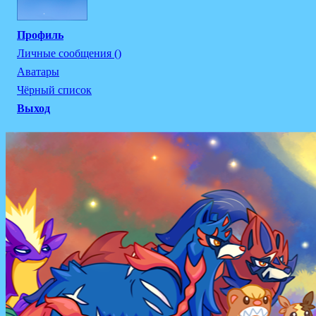
Профиль
Личные сообщения ()
Аватары
Чёрный список
Выход