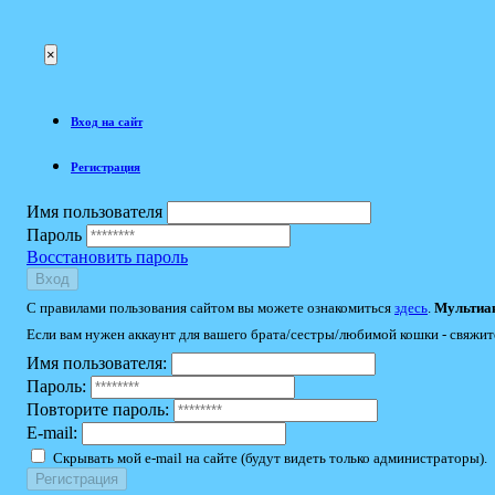
×
Вход на сайт
Регистрация
Имя пользователя
Пароль
Восстановить пароль
Вход
С правилами пользования сайтом вы можете ознакомиться
здесь
.
Мультиак
Если вам нужен аккаунт для вашего брата/сестры/любимой кошки - свяжит
Имя пользователя:
Пароль:
Повторите пароль:
E-mail:
Скрывать мой e-mail на сайте (будут видеть только администраторы).