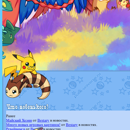
Ранее
Майский Хоэнн
от
Bestary
в новостях.
Много новых игровых картинок!
от
Bestary
в новостях.
Ревайвимся
от
Bestary
в новостях.