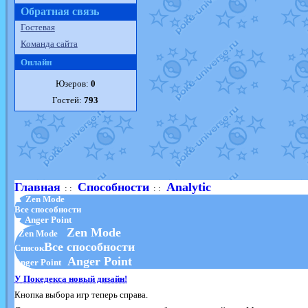
Обратная связь
Гостевая
Команда сайта
Онлайн
Юзеров:
0
Гостей:
793
Главная
Способности
Analytic
: :
: :
▲ Zen Mode
Все способности
▼ Anger Point
Zen Mode
Zen Mode
Все способности
Список
Anger Point
Anger Point
У Покедекса новый дизайн!
Кнопка выбора игр теперь справа.