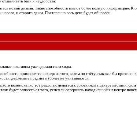
отлавливать баги и неудобства.
аться новый дизайн. Такие способности имеют более полную информацию. К со
 нового, и старого декса. Постепенно весь декс будет обновлён.
стальные покемоны уже сделали свои ходы.
пособности применяется исходя из того, каким по счёту атаковал бы противник
ности, держимые предметы) более не учитываются.
вого покемона, но тот решил поменяться с союзником в центре местами, сила 
атаки будет зависеть от того, успел ли совершить находившийся в центре покем