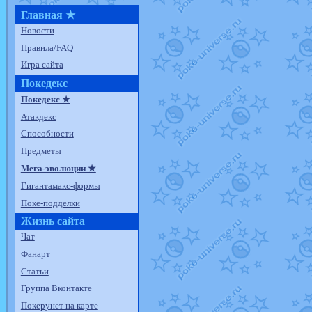
Главная ★
Новости
Правила/FAQ
Игра сайта
Покедекс
Покедекс ★
Атакдекс
Способности
Предметы
Мега-эволюции ★
Гигантамакс-формы
Поке-подделки
Жизнь сайта
Чат
Фанарт
Статьи
Группа Вконтакте
Покерунет на карте