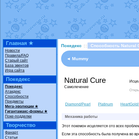
Технические пробле
доброе утро славяне
Йолда и Мимикью
от
Недовольный котома
The Dark Wishmaker
шадоу спиритомб
от
Главная ★
Покедекс
Способность Natural 
: :
траббиш
от
ilovearce
Новости
Правила/FAQ
Raging Bolt
от
Grace
◄ Mummy
Старый сайт
Shadow mismagius
о
База эвентов
Игра сайта
художник
от
vicavica
Natural Cure
Покедекс
Исце
Покедекс
Самолечение
Откры
Атакдекс
Способности
Предметы
Diamond/Pearl
Platinum
HeartGold/
Мега-эволюции ★
Гигантамакс-формы ★
Поке-подделки
Механика работы
Творчество
Этот покемон исцеляется ото всех проблем
Фанарт
Если эта способность была получена во вр
Статьи