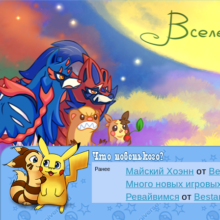
Ранее
Майский Хоэнн
от
Be
Много новых игровых
Ревайвимся
от
Besta
Всё, трындец
от
Best