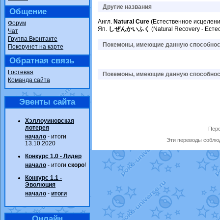
Другие названия
Общение
Англ.
Natural Cure
(Естественное исцелени
Форум
Яп.
しぜんかいふく
(Natural Recovery - Ест
Чат
Группа Вконтакте
Покемоны, имеющие данную способност
Покерунет на карте
Обратная связь
Гостевая
Покемоны, имеющие данную способност
Команда сайта
Эвенты сайта
Хэллоуиновская
лотерея
Пере
начало
- итоги
Эти переводы соблюд
13.10.2020
Конкурс 1.0 - Лидер
начало
- итоги
скоро
!
Конкурс 1.1 -
Эволюция
начало
-
итоги
Онлайн