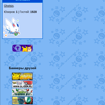
Ghetsis
.
Юзеров:
1
| Гостей:
1928
Баннеры друзей