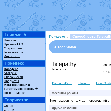
Технические пробле
доброе утро славяне
Йолда и Мимикью
от
Недовольный котома
The Dark Wishmaker
шадоу спиритомб
от
Главная ★
Покедекс
Способность Telepat
: :
траббиш
от
ilovearce
Новости
Правила/FAQ
Raging Bolt
от
Grace
◄ Technician
Старый сайт
Shadow mismagius
о
База эвентов
Игра сайта
художник
от
vicavica
Telepathy
Покедекс
Защи
Покедекс
Телепатия
Откры
Атакдекс
Способности
Предметы
Diamond/Pearl
Platinum
HeartGold/
Мега-эволюции ★
Гигантамакс-формы ★
Поке-подделки
Механика работы
Творчество
Этот покемон не получает повреждений от
Фанарт
Другие названия
Статьи