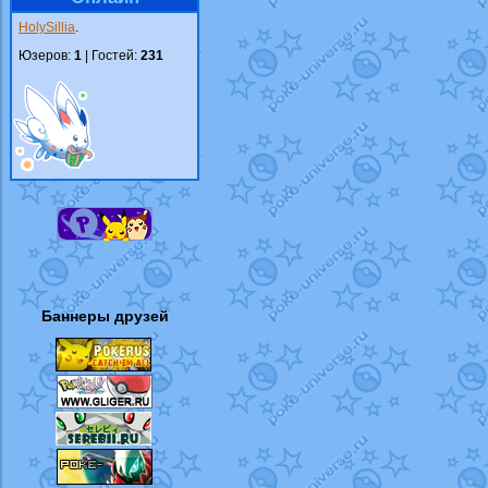
HolySillia
.
Юзеров:
1
| Гостей:
231
Баннеры друзей