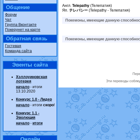
Англ.
Telepathy
(Телепатия)
Общение
Яп.
テレパシー
(Telepathy - Телепатия)
Форум
Чат
Покемоны, имеющие данную способност
Группа Вконтакте
Покерунет на карте
Обратная связь
Покемоны, имеющие данную способност
Гостевая
Команда сайта
Эвенты сайта
Пере
Хэллоуиновская
лотерея
Эти переводы соблюд
начало
- итоги
13.10.2020
Конкурс 1.0 - Лидер
начало
- итоги
скоро
!
Конкурс 1.1 -
Эволюция
начало
-
итоги
Онлайн