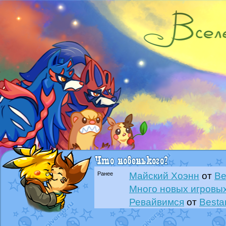
Ранее
Майский Хоэнн
от
Be
Много новых игровых
Ревайвимся
от
Besta
Всё, трындец
от
Best