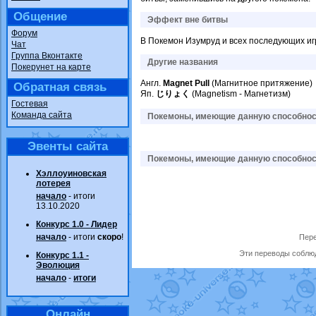
Общение
Эффект вне битвы
Форум
В Покемон Изумруд и всех последующих игр
Чат
Группа Вконтакте
Другие названия
Покерунет на карте
Англ.
Magnet Pull
(Магнитное притяжение)
Обратная связь
Яп.
じりょく
(Magnetism - Магнетизм)
Гостевая
Команда сайта
Покемоны, имеющие данную способност
Эвенты сайта
Покемоны, имеющие данную способност
Хэллоуиновская
лотерея
начало
- итоги
13.10.2020
Конкурс 1.0 - Лидер
начало
- итоги
скоро
!
Пере
Эти переводы соблюд
Конкурс 1.1 -
Эволюция
начало
-
итоги
Онлайн