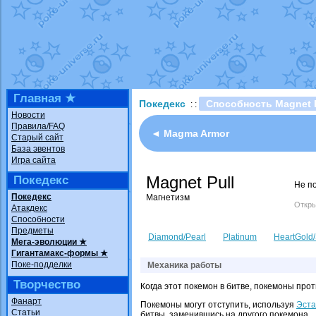
Технические пробле
доброе утро славяне
Йолда и Мимикью
от
Недовольный котома
The Dark Wishmaker
шадоу спиритомб
от
Главная ★
Покедекс
Способность Magnet P
: :
траббиш
от
ilovearce
Новости
Правила/FAQ
Raging Bolt
от
Grace
◄ Magma Armor
Старый сайт
Shadow mismagius
о
База эвентов
Игра сайта
художник
от
vicavica
Magnet Pull
Покедекс
Не п
Покедекс
Магнетизм
Откры
Атакдекс
Способности
Предметы
Diamond/Pearl
Platinum
HeartGold/
Мега-эволюции ★
Гигантамакс-формы ★
Поке-подделки
Механика работы
Творчество
Когда этот покемон в битве, покемоны прот
Фанарт
Покемоны могут отступить, используя
Эста
Статьи
битвы, заменившись на другого покемона.