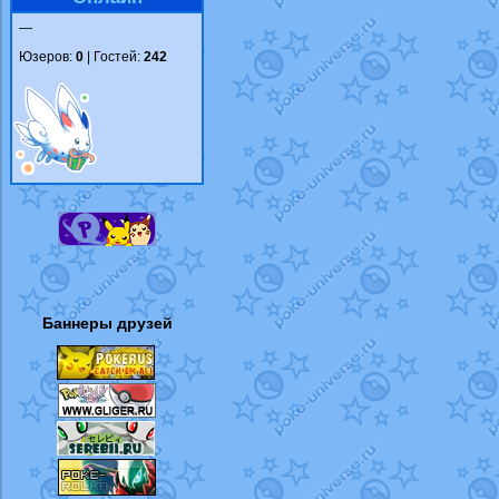
—
Юзеров:
0
| Гостей:
242
Баннеры друзей