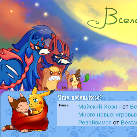
Ранее
Майский Хоэнн
от
Be
Много новых игровых
Ревайвимся
от
Besta
Всё, трындец
от
Best