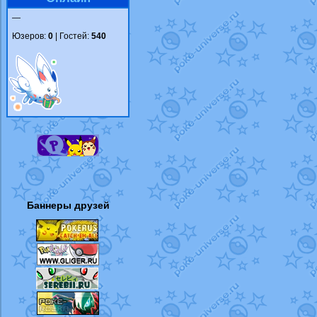
—
Юзеров:
0
| Гостей:
540
Баннеры друзей