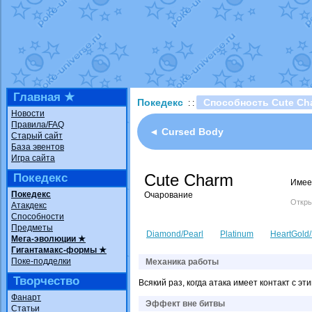
Технические пробле
доброе утро славяне
Йолда и Мимикью
от
Недовольный котома
The Dark Wishmaker
шадоу спиритомб
от
Главная ★
Покедекс
Способность Cute Ch
: :
траббиш
от
ilovearce
Новости
Правила/FAQ
Raging Bolt
от
Grace
◄ Cursed Body
Старый сайт
Shadow mismagius
о
База эвентов
Игра сайта
художник
от
vicavica
Cute Charm
Покедекс
Имее
Покедекс
Очарование
Откры
Атакдекс
Способности
Предметы
Diamond/Pearl
Platinum
HeartGold/
Мега-эволюции ★
Гигантамакс-формы ★
Поке-подделки
Механика работы
Творчество
Всякий раз, когда атака имеет контакт с
Фанарт
Эффект вне битвы
Статьи