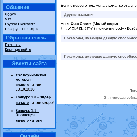
Если у первого покемона в команде эта спо
Общение
Форум
Другие названия
Чат
Англ.
Cute Charm
(Милый шарм)
Группа Вконтакте
Яп.
メロメロボディ
(Intoxicating Body - Воз
Покерунет на карте
Обратная связь
Покемоны, имеющие данную способност
Гостевая
Команда сайта
Покемоны, имеющие данную способност
Эвенты сайта
Хэллоуиновская
лотерея
начало
- итоги
13.10.2020
Пере
Конкурс 1.0 - Лидер
Эти переводы соблюд
начало
- итоги
скоро
!
Конкурс 1.1 -
Эволюция
начало
-
итоги
Онлайн