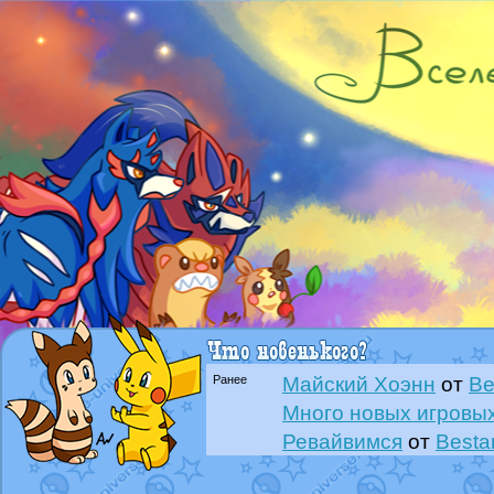
Ранее
Майский Хоэнн
от
Be
Много новых игровых
Ревайвимся
от
Besta
Всё, трындец
от
Best