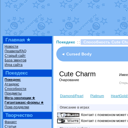
Технические пробле
доброе утро славяне
Йолда и Мимикью
от
Недовольный котома
The Dark Wishmaker
шадоу спиритомб
от
Главная ★
Покедекс
Способность Cute Ch
: :
траббиш
от
ilovearce
Новости
Правила/FAQ
Raging Bolt
от
Grace
◄ Cursed Body
Старый сайт
Shadow mismagius
о
База эвентов
Игра сайта
художник
от
vicavica
Cute Charm
Покедекс
Имее
Покедекс
Очарование
Откры
Атакдекс
Способности
Предметы
Diamond/Pearl
Platinum
HeartGold/
Мега-эволюции ★
Гигантамакс-формы ★
Поке-подделки
Описание в играх
Творчество
Контакт с покемоном может 
Контакт с покемоном может 
Фанарт
Статьи