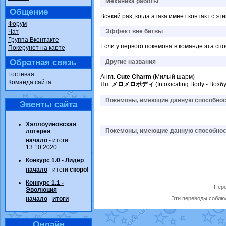
Механика работы
Общение
Всякий раз, когда атака имеет контакт с
Форум
Эффект вне битвы
Чат
Группа Вконтакте
Если у первого покемона в команде эта спо
Покерунет на карте
Обратная связь
Другие названия
Гостевая
Англ.
Cute Charm
(Милый шарм)
Команда сайта
Яп.
メロメロボディ
(Intoxicating Body - Воз
Покемоны, имеющие данную способност
Эвенты сайта
Хэллоуиновская
Покемоны, имеющие данную способност
лотерея
начало
- итоги
13.10.2020
Конкурс 1.0 - Лидер
начало
- итоги
скоро
!
Конкурс 1.1 -
Пере
Эволюция
начало
-
итоги
Эти переводы соблюд
Онлайн