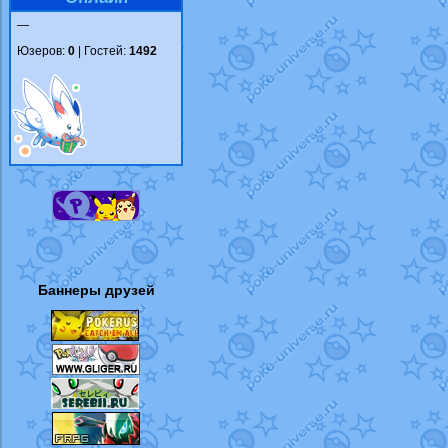
—
Юзеров:
0
| Гостей:
1492
Баннеры друзей