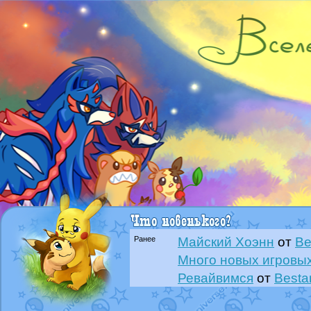
Ранее
Майский Хоэнн
от
Be
Много новых игровых
Ревайвимся
от
Besta
Всё, трындец
от
Best