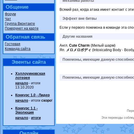
Механика работы
Общение
Всякий раз, когда атака имеет контакт с
Форум
Эффект вне битвы
Чат
Группа Вконтакте
Если у первого покемона в команде эта спо
Покерунет на карте
Обратная связь
Другие названия
Гостевая
Англ.
Cute Charm
(Милый шарм)
Команда сайта
Яп.
メロメロボディ
(Intoxicating Body - Воз
Покемоны, имеющие данную способност
Эвенты сайта
Хэллоуиновская
Покемоны, имеющие данную способност
лотерея
начало
- итоги
13.10.2020
Конкурс 1.0 - Лидер
начало
- итоги
скоро
!
Конкурс 1.1 -
Пере
Эволюция
начало
-
итоги
Эти переводы соблюд
Онлайн