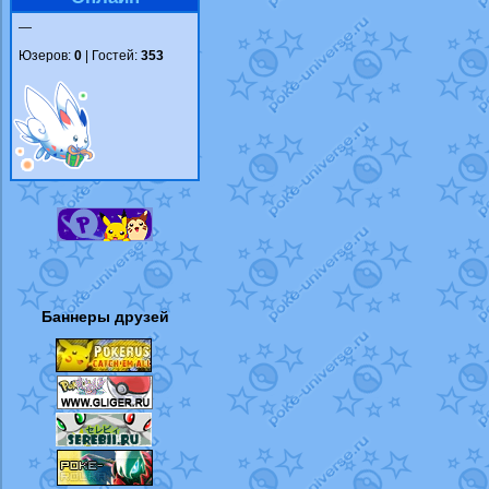
—
Юзеров:
0
| Гостей:
353
Баннеры друзей