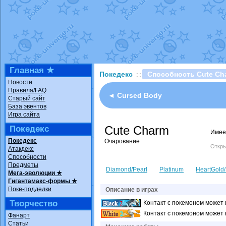
Технические пробле
доброе утро славяне
Йолда и Мимикью
от
Недовольный котома
The Dark Wishmaker
шадоу спиритомб
от
Главная ★
Покедекс
Способность Cute Ch
: :
траббиш
от
ilovearce
Новости
Правила/FAQ
Raging Bolt
от
Grace
◄ Cursed Body
Старый сайт
Shadow mismagius
о
База эвентов
Игра сайта
художник
от
vicavica
Cute Charm
Покедекс
Имее
Покедекс
Очарование
Откры
Атакдекс
Способности
Предметы
Diamond/Pearl
Platinum
HeartGold/
Мега-эволюции ★
Гигантамакс-формы ★
Поке-подделки
Описание в играх
Творчество
Контакт с покемоном может 
Контакт с покемоном может 
Фанарт
Статьи