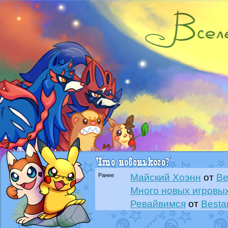
Ранее
Майский Хоэнн
от
Be
Много новых игровых
Ревайвимся
от
Besta
Всё, трындец
от
Best