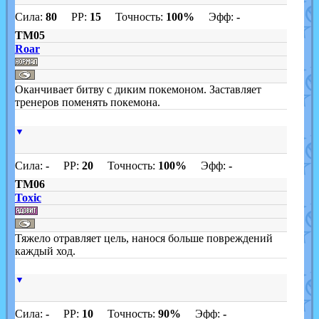
Сила:
80
PP:
15
Точность:
100%
Эфф:
-
TM05
Roar
Оканчивает битву с диким покемоном. Заставляет
тренеров поменять покемона.
▼
Сила:
-
PP:
20
Точность:
100%
Эфф:
-
TM06
Toxic
Тяжело отравляет цель, нанося больше повреждений
каждый ход.
▼
Сила:
-
PP:
10
Точность:
90%
Эфф:
-