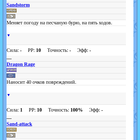
Sandstorm
Меняет погоду на песчаную бурю, на пять ходов.
▼
Сила:
-
PP:
10
Точность:
-
Эфф:
-
—
Dragon Rage
Наносит 40 очков повреждений.
▼
Сила:
1
PP:
10
Точность:
100%
Эфф:
-
—
Sand-attack