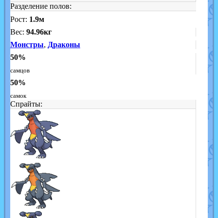
Разделение полов:
Рост:
1.9м
Вес:
94.96кг
Монстры
,
Драконы
50%
самцов
50%
самок
Спрайты: