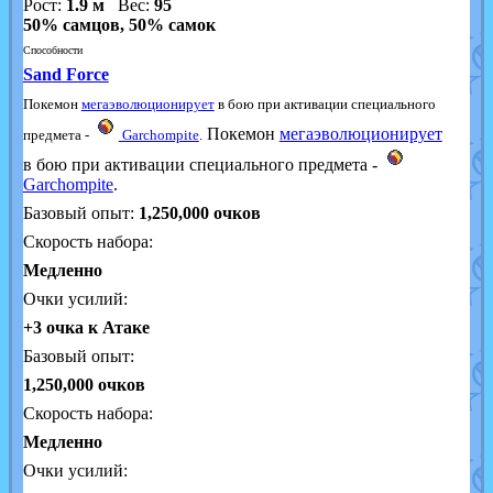
Рост:
1.9 м
Вес:
95
50% самцов, 50% самок
Способности
Sand Force
Покемон
мегаэволюционирует
в бою при активации специального
Покемон
мегаэволюционирует
предмета -
Garchompite
.
в бою при активации специального предмета -
Garchompite
.
Базовый опыт:
1,250,000
очков
Скорость набора:
Медленно
Очки усилий:
+3 очка к Атаке
Базовый опыт:
1,250,000 очков
Скорость набора:
Медленно
Очки усилий: