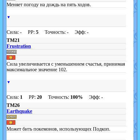
Меняет погоду на дождь на пять ходов.
▼
Сила:
-
PP:
5
Точность:
-
Эфф:
-
TM21
Frustration
Сила увеличивается с уменьшением счастья, принимая
максимальное значение 102.
▼
Сила:
1
PP:
20
Точность:
100%
Эфф:
-
TM26
Earthquake
Может бить покемонов, использующих Подкоп.