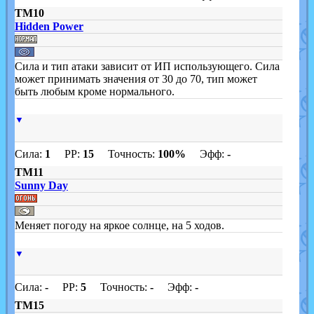
TM10
Hidden Power
Сила и тип атаки зависит от ИП использующего. Сила
может принимать значения от 30 до 70, тип может
быть любым кроме нормального.
▼
Сила:
1
PP:
15
Точность:
100%
Эфф:
-
TM11
Sunny Day
Меняет погоду на яркое солнце, на 5 ходов.
▼
Сила:
-
PP:
5
Точность:
-
Эфф:
-
TM15