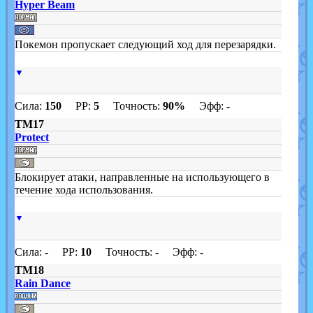
Hyper Beam
Покемон пропускает следующий ход для перезарядки.
▼
Сила:
150
PP:
5
Точность:
90%
Эфф:
-
TM17
Protect
Блокирует атаки, направленные на использующего в
течение хода использования.
▼
Сила:
-
PP:
10
Точность:
-
Эфф:
-
TM18
Rain Dance