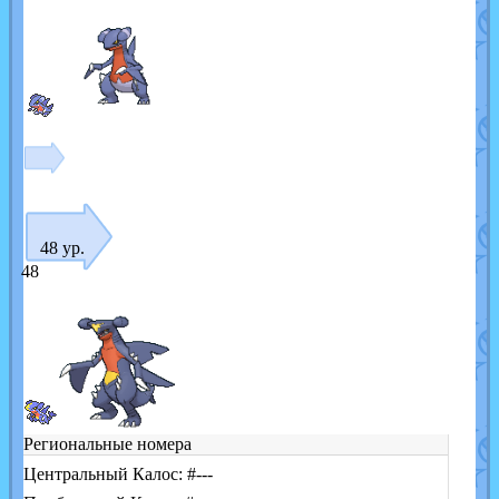
48 ур.
48
Региональные номера
Центральный Калос: #---