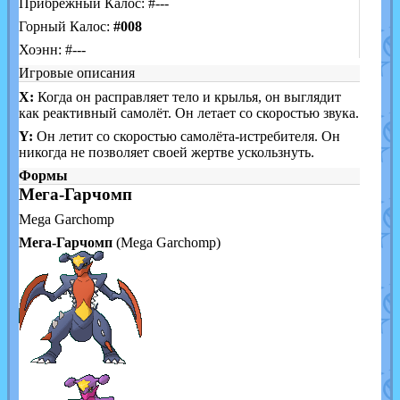
Прибрежный Калос: #---
Горный Калос:
#008
Хоэнн: #---
Игровые описания
X:
Когда он расправляет тело и крылья, он выглядит
как реактивный самолёт. Он летает со скоростью звука.
Y:
Он летит со скоростью самолёта-истребителя. Он
никогда не позволяет своей жертве ускользнуть.
Формы
Мега-Гарчомп
Mega Garchomp
Мега-Гарчомп
(Mega Garchomp)