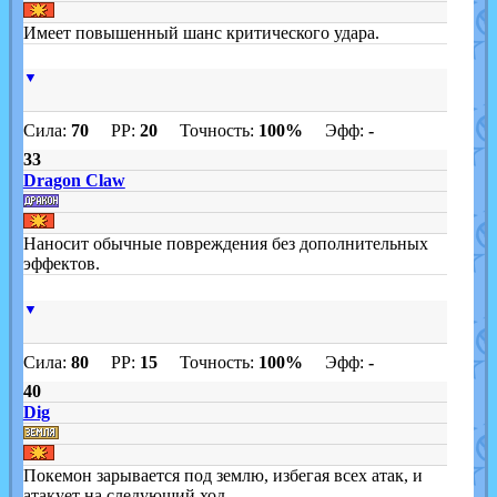
Имеет повышенный шанс критического удара.
▼
Сила:
70
PP:
20
Точность:
100%
Эфф:
-
33
Dragon Claw
Наносит обычные повреждения без дополнительных
эффектов.
▼
Сила:
80
PP:
15
Точность:
100%
Эфф:
-
40
Dig
Покемон зарывается под землю, избегая всех атак, и
атакует на следующий ход.