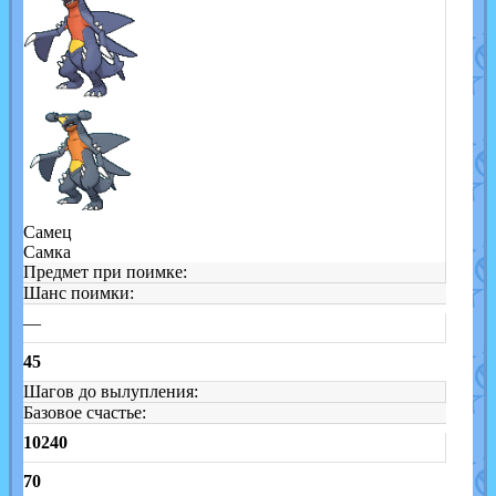
Самец
Самка
Предмет при поимке:
Шанс поимки:
—
45
Шагов до вылупления:
Базовое счастье:
10240
70