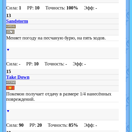
Сила:
1
PP:
10
Точность:
100%
Эфф:
-
13
Sandstorm
Меняет погоду на песчаную бурю, на пять ходов.
▼
Сила:
-
PP:
10
Точность:
-
Эфф:
-
15
Take Down
Покемон получает отдачу в размере 1/4 нанесённых
повреждений.
▼
Сила:
90
PP:
20
Точность:
85%
Эфф:
-