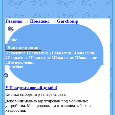
Shadow mismagius
от
JOK_julia
в фанарте.
художник
от
vicavica
в фанарте.
Главная
Покедекс
Garchomp
: :
: :
Gabite
Все поколения
Поколение 1
Поколение 2
Поколение 3
Поколение
4
Поколение 5
Поколение 6
Поколение 7
Поколение
8
Все поколения
Munchlax
У Покедекса новый дизайн!
Кнопка выбора игр теперь справа.
Декс минимально адаптирован под мобильные
устройства. Мы продолжаем отлавливать баги и
неудобства.