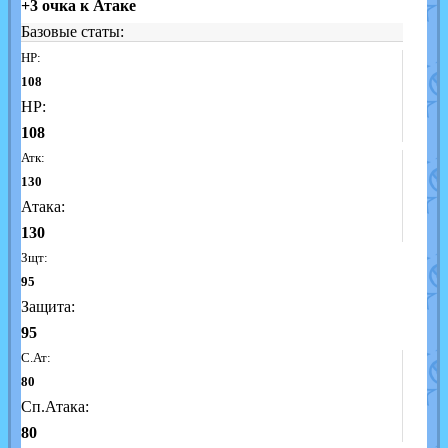
+3 очка к Атаке
Базовые статы:
HP:
108
HP:
108
Атк:
130
Атака:
130
Зщт:
95
Защита:
95
С.Ат:
80
Сп.Атака:
80