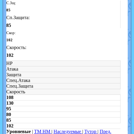
С.Зщ:
85
Сп.Защита:
85
Скор:
102
Скорость:
102
HP
Атака
Защита
Спец.Атака
Спец.Защита
Скорость
108
130
95
80
85
102
Уровневые
|
TM HM
|
Наследуемые
|
Тутор
|
Пред.