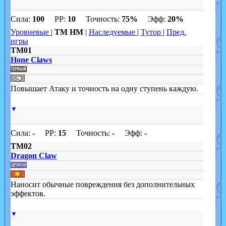
Сила:
100
PP:
10
Точность:
75%
Эфф:
20%
Уровневые
|
TM HM
|
Наследуемые
|
Тутор
|
Пред.
игры
TM01
Hone Claws
Повышает Атаку и точность на одну ступень каждую.
▼
Сила:
-
PP:
15
Точность:
-
Эфф:
-
TM02
Dragon Claw
Наносит обычные повреждения без дополнительных
эффектов.
▼