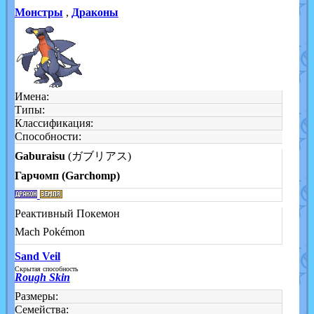
Монстры
,
Драконы
Имена:
Типы:
Классификация:
Способности:
Gaburaisu
(ガブリアス)
Гарчомп (Garchomp)
Реактивный Покемон
Mach Pokémon
Sand Veil
Скрытая способность
Rough Skin
Размеры:
Семейства: