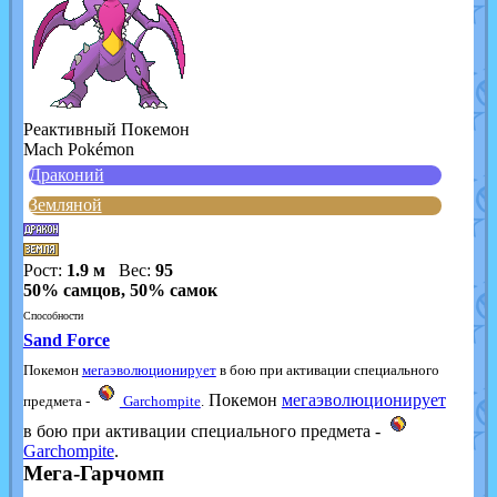
Реактивный Покемон
Mach Pokémon
Драконий
Земляной
Рост:
1.9 м
Вес:
95
50% самцов, 50% самок
Способности
Sand Force
Покемон
мегаэволюционирует
в бою при активации специального
Покемон
мегаэволюционирует
предмета -
Garchompite
.
в бою при активации специального предмета -
Garchompite
.
Мега-Гарчомп