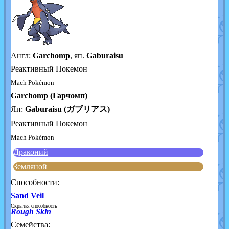
Англ:
Garchomp
, яп.
Gaburaisu
Реактивный Покемон
Mach Pokémon
Garchomp (Гарчомп)
Яп:
Gaburaisu (ガブリアス)
Реактивный Покемон
Mach Pokémon
Драконий
Земляной
Способности:
Sand Veil
Скрытая способность
Rough Skin
Семейства: