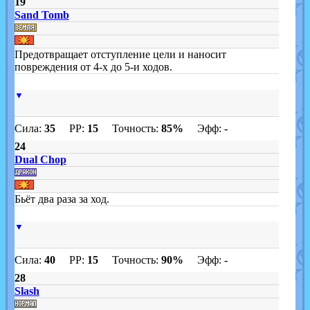
19
Sand Tomb
Предотвращает отступление цели и наносит
повреждения от 4-х до 5-и ходов.
▼
Сила:
35
PP:
15
Точность:
85%
Эфф:
-
24
Dual Chop
Бьёт два раза за ход.
▼
Сила:
40
PP:
15
Точность:
90%
Эфф:
-
28
Slash