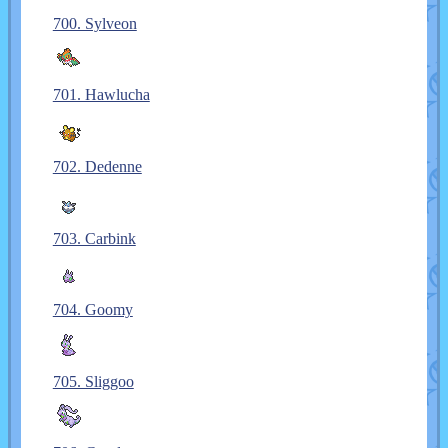
700. Sylveon
701. Hawlucha
702. Dedenne
703. Carbink
704. Goomy
705. Sliggoo