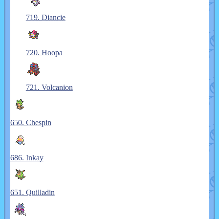
719. Diancie
720. Hoopa
721. Volcanion
650. Chespin
686. Inkay
651. Quilladin