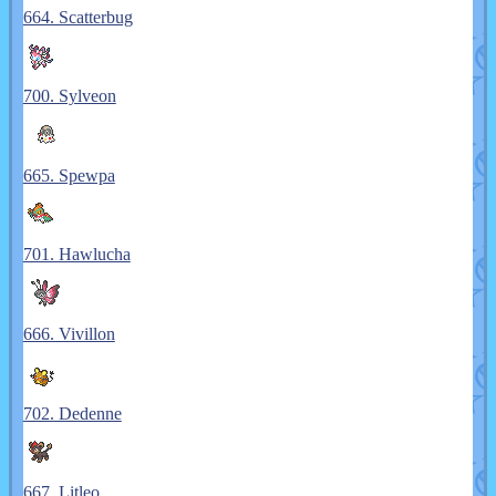
664. Scatterbug
700. Sylveon
665. Spewpa
701. Hawlucha
666. Vivillon
702. Dedenne
667. Litleo