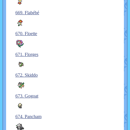
669. Flabébé
670. Floette
671. Florges
672. Skiddo
673. Gogoat
674. Pancham