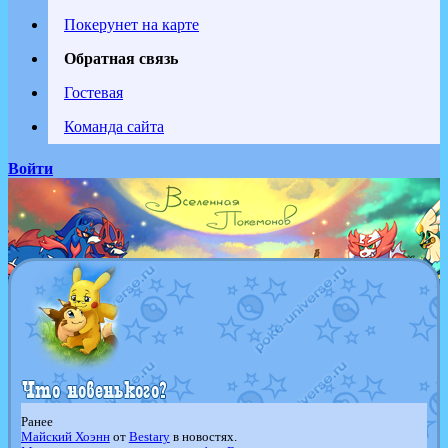
Покерунет на карте
Обратная связь
Гостевая
Команда сайта
Войти
Ранее
Майский Хоэнн
от
Bestary
в новостях.