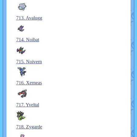
713. Avalugg
714. Noibat
715. Noivern
716. Xerneas
717. Yveltal
718. Zygarde