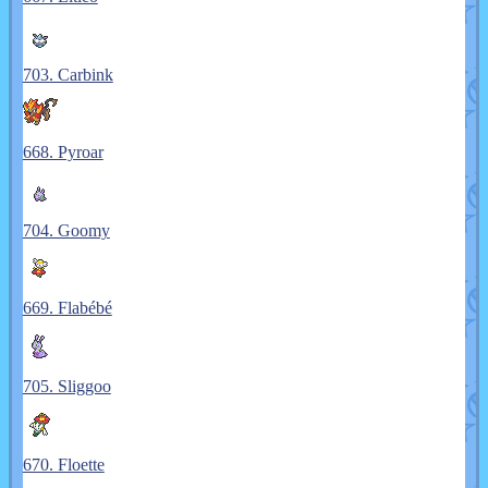
703. Carbink
668. Pyroar
704. Goomy
669. Flabébé
705. Sliggoo
670. Floette