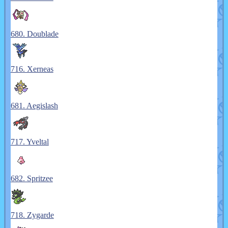
680. Doublade
716. Xerneas
681. Aegislash
717. Yveltal
682. Spritzee
718. Zygarde