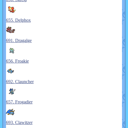
655. Delphox
691. Dragalge
656. Froakie
692. Clauncher
657. Frogadier
693. Clawitzer