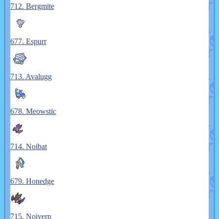
712. Bergmite
677. Espurr
713. Avalugg
678. Meowstic
714. Noibat
679. Honedge
715. Noivern