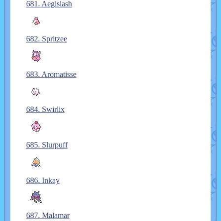
681. Aegislash
682. Spritzee
683. Aromatisse
684. Swirlix
685. Slurpuff
686. Inkay
687. Malamar