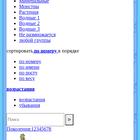
Минеральные
Монстры
Растения
Водные 1
Водные 2
Водные 3
Не размножается
любой группы
cортировать
по номеру
в порядке
по номеру
по имени
по росту
по весу
возрастания
возрастания
убывания
ᐅ
Поколения:
1
2
3
4
5
6
7
8