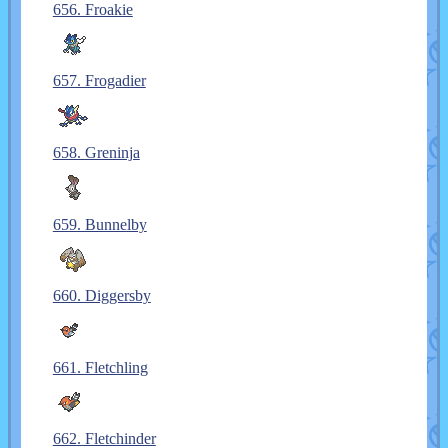
656. Froakie
657. Frogadier
658. Greninja
659. Bunnelby
660. Diggersby
661. Fletchling
662. Fletchinder