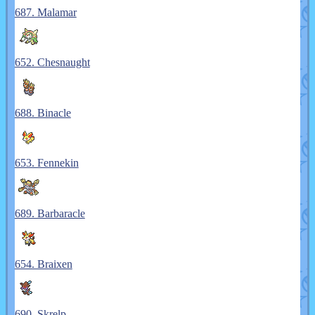
687. Malamar
652. Chesnaught
688. Binacle
653. Fennekin
689. Barbaracle
654. Braixen
690. Skrelp