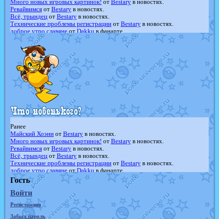
Много новых игровых картинок!
от
Bestary
в новостях.
Ревайвимся
от
Bestary
в новостях.
Всё, трындец
от
Bestary
в новостях.
Технические проблемы регистрации
от
Bestary
в новостях.
доброе утро славяне
от
Dakku
в фанарте.
Йолда и Мимикью
от
MavisNyanCat
в фанарте.
Недовольный котомангуст
от
Randomon
в фанарте.
The Dark Wishmaker
от
Randomon
в фанарте.
шадоу спиритомб
от
ilovearceus
в фанарте.
траббиш
от
ilovearceus
в фанарте.
Raging Bolt
от
GraceDaFox
в фанарте.
Shadow mismagius
от
JOK_julia
в фанарте.
художник
от
vicavica
в фанарте.
Ранее
Майский Хоэнн
от
Bestary
в новостях.
Много новых игровых картинок!
от
Bestary
в новостях.
Ревайвимся
от
Bestary
в новостях.
Всё, трындец
от
Bestary
в новостях.
Технические проблемы регистрации
от
Bestary
в новостях.
доброе утро славяне
от
Dakku
в фанарте.
Йолда и Мимикью
от
MavisNyanCat
в фанарте.
Гость
Недовольный котомангуст
от
Randomon
в фанарте.
Войти
The Dark Wishmaker
от
Randomon
в фанарте.
шадоу спиритомб
от
ilovearceus
в фанарте.
Регистрация
траббиш
от
ilovearceus
в фанарте.
Raging Bolt
от
GraceDaFox
в фанарте.
Забыл пароль