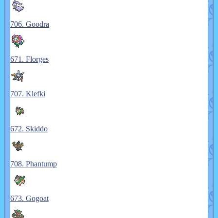
706. Goodra
671. Florges
707. Klefki
672. Skiddo
708. Phantump
673. Gogoat