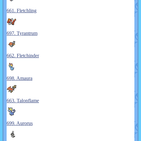
661. Fletchling
697. Tyrantrum
662. Fletchinder
698. Amaura
663. Talonflame
699. Aurorus