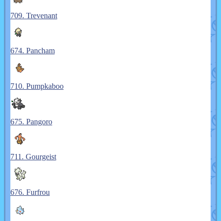
709. Trevenant
674. Pancham
710. Pumpkaboo
675. Pangoro
711. Gourgeist
676. Furfrou