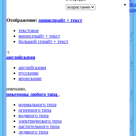
Вс
по
Отображение:
миниспрайт + текст
текстовое
миниспрайт + текст
большой спрайт + текст
с
английскими
английскими
русскими
японскими
именами,
покемоны любого типа
,
нормального типа
огненного типа
водяного типа
электрического типа
растительного типа
ледяного типа