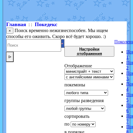
Shadow mismagius
от
JOK_julia
в фанарте.
художник
от
vicavica
в фанарте.
Главная
Покедекс
: :
Поиск временно нежизнеспособен. Мы ищем
×
способы его оживить. Скоро всё будет хорошо. :)
Поколен
Настройки
По
отображения
ᐅ
1
По
Отображение
2
По
3
По
покемоны
4
По
5
группы разведения
По
6
По
сортировать
7
по
По
в порядке
8