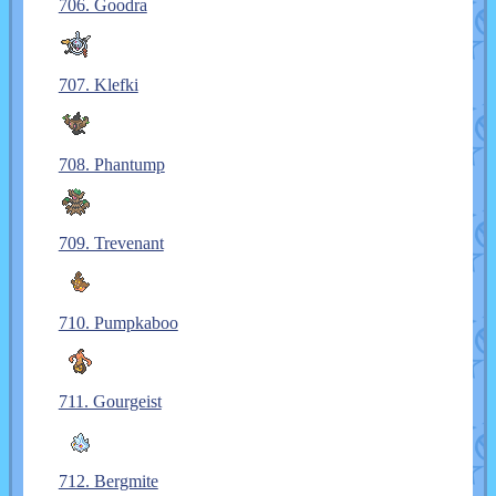
706. Goodra
707. Klefki
708. Phantump
709. Trevenant
710. Pumpkaboo
711. Gourgeist
712. Bergmite