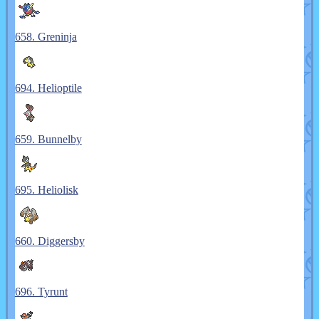
658. Greninja
694. Helioptile
659. Bunnelby
695. Heliolisk
660. Diggersby
696. Tyrunt