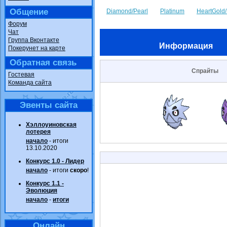
Общение
Diamond/Pearl
Platinum
HeartGold/
Форум
Чат
Группа Вконтакте
Информация
Покерунет на карте
Обратная связь
Спрайты
Гостевая
Команда сайта
Эвенты сайта
Хэллоуиновская
лотерея
начало
- итоги
13.10.2020
Конкурс 1.0 - Лидер
начало
- итоги
скоро
!
Конкурс 1.1 -
Эволюция
начало
-
итоги
Онлайн