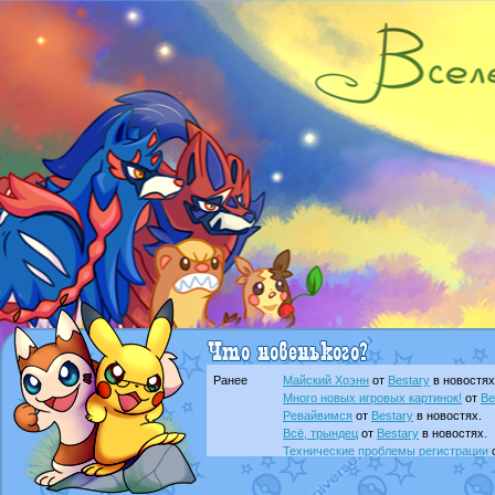
Ранее
Майский Хоэнн
от
Bestary
в новостях
Много новых игровых картинок!
от
Be
Ревайвимся
от
Bestary
в новостях.
Всё, трындец
от
Bestary
в новостях.
Технические проблемы регистрации
доброе утро славяне
от
Dakku
в фана
Йолда и Мимикью
от
MavisNyanCat
в