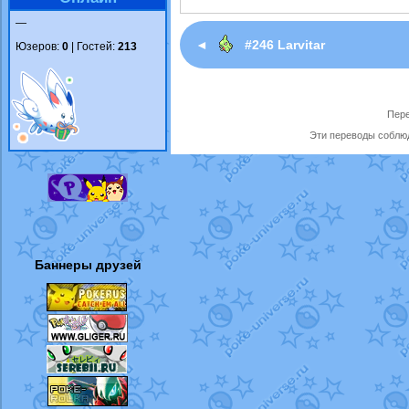
—
◄
#246 Larvitar
Юзеров:
0
| Гостей:
213
Пере
Эти переводы соблюд
Баннеры друзей