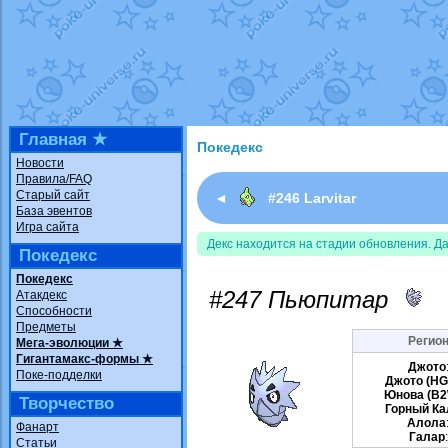
Недовольный котомангуст
от
Rando
The Dark Wishmaker
от
Randomon
в ф
шадоу спиритомб
от
ilovearceus
в фа
траббиш
от
ilovearceus
в фанарте.
Raging Bolt
от
GraceDaFox
в фанарте
Shadow mismagius
от
JOK_julia
в фан
художник
от
vicavica
в фанарте.
Главная ★
Покедекс
Новости
Правила/FAQ
Старый сайт
◄
#246 Larvitar
База эвентов
Игра сайта
Декс находится на стадии обновления. Д
Покедекс
Покедекс
#247 Пьюпитар
Атакдекс
Способности
Предметы
Регион
Мега-эволюции ★
Гигантамакс-формы ★
Джото
Поке-подделки
Джото (HG
Юнова (B2
Творчество
Горный Ка
Алола
Фанарт
Галар
Статьи