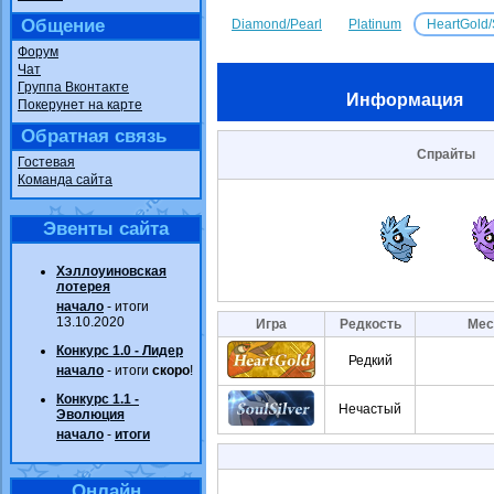
Общение
Diamond/Pearl
Platinum
HeartGold/
Форум
Чат
Группа Вконтакте
Информация
Покерунет на карте
Обратная связь
Спрайты
Гостевая
Команда сайта
Эвенты сайта
Хэллоуиновская
лотерея
начало
- итоги
13.10.2020
Игра
Редкость
Мес
Конкурс 1.0 - Лидер
Редкий
начало
- итоги
скоро
!
Конкурс 1.1 -
Нечастый
Эволюция
начало
-
итоги
Онлайн