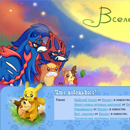
Ранее
Майский Хоэнн
от
Bestary
в новостях
Много новых игровых картинок!
от
Be
Ревайвимся
от
Bestary
в новостях.
Всё, трындец
от
Bestary
в новостях.
Технические проблемы регистрации
доброе утро славяне
от
Dakku
в фана
Йолда и Мимикью
от
MavisNyanCat
в