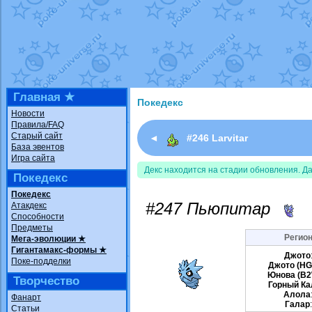
Недовольный котомангуст
от
Rando
The Dark Wishmaker
от
Randomon
в ф
шадоу спиритомб
от
ilovearceus
в фа
траббиш
от
ilovearceus
в фанарте.
Raging Bolt
от
GraceDaFox
в фанарте
Shadow mismagius
от
JOK_julia
в фан
художник
от
vicavica
в фанарте.
Главная ★
Покедекс
Новости
Правила/FAQ
Старый сайт
◄
#246 Larvitar
База эвентов
Игра сайта
Декс находится на стадии обновления. Д
Покедекс
Покедекс
#247 Пьюпитар
Атакдекс
Способности
Предметы
Регион
Мега-эволюции ★
Гигантамакс-формы ★
Джото
Поке-подделки
Джото (HG
Юнова (B2
Творчество
Горный Ка
Алола
Фанарт
Галар
Статьи