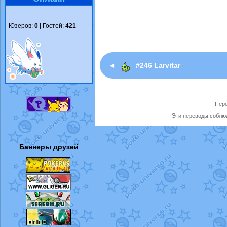
—
Юзеров:
0
| Гостей:
421
◄
#246 Larvitar
Пере
Эти переводы соблюд
Баннеры друзей