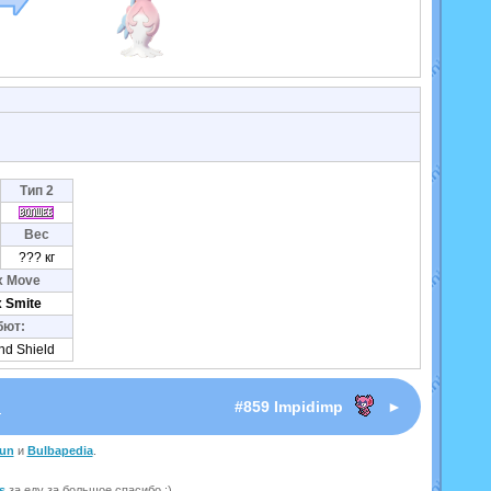
Тип 2
Вес
??? кг
x Move
 Smite
бют:
nd Shield
I
#859 Impidimp
►
un
и
Bulbapedia
.
s
за еду
за большое спасибо :)