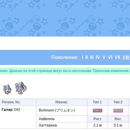
т
Randomon
в фанарте.
domon
в фанарте.
ceus
в фанарте.
арте.
 фанарте.
lia
в фанарте.
те.
Все обновления
Поколение:
I
II
III
IV
V
VI
VII
VII
ения. Данные на этой странице могут быть неполными. Приносим извинения 
а
Регион. №:
Имена:
Тип 1
Тип 2
Галар
: 243
Burimuon (ブリムオン)
Hatterene
Рост
Вес
Хаттерена
2.1 м
5.1 кг