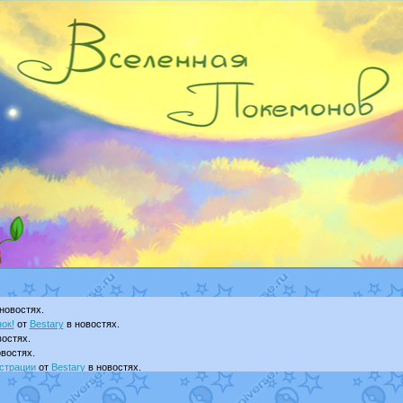
новостях.
ок!
от
Bestary
в новостях.
остях.
востях.
страции
от
Bestary
в новостях.
ku
в фанарте.
yanCat
в фанарте.