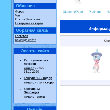
Общение
Форум
Diamond/Pearl
Platinum
He
Чат
Группа Вконтакте
Покерунет на карте
Информац
Обратная связь
Гостевая
Команда сайта
Спр
Эвенты сайта
Хэллоуиновская
лотерея
начало
- итоги
13.10.2020
Конкурс 1.0 - Лидер
начало
- итоги
скоро
!
Конкурс 1.1 -
Эволюция
начало
-
итоги
Онлайн