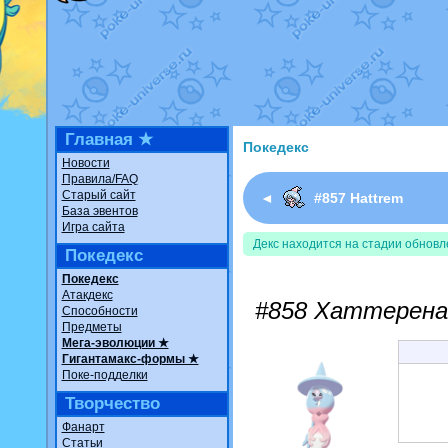
Недовольный котомангуст
о
The Dark Wishmaker
от
Ran
шадоу спиритомб
от
ilovear
траббиш
от
ilovearceus
в фан
Raging Bolt
от
GraceDaFox
в
Shadow mismagius
от
JOK_ju
художник
от
vicavica
в фанар
Главная ★
Покедекс
Новости
Правила/FAQ
Старый сайт
◄
#857 Hattrem
База эвентов
Игра сайта
Декс находится на стадии обновл
Покедекс
Покедекс
Атакдекс
#858 Хаттерен
Способности
Предметы
Мега-эволюции ★
Гигантамакс-формы ★
Поке-подделки
Творчество
Фанарт
Статьи