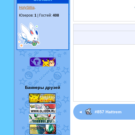
HolySillia
.
Юзеров:
1
| Гостей:
408
Баннеры друзей
◄
#857 Hattrem