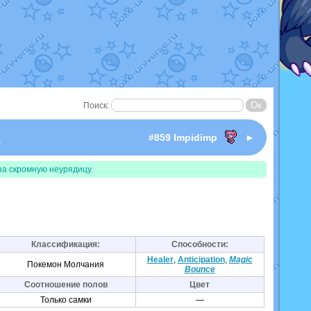
Поиск:
I
#859 Impidimp
►
за скромную неурядицу.
Классификация:
Способности:
Healer
,
Anticipation
,
Magic
Покемон Молчания
Bounce
Соотношение полов
Цвет
Только самки
—