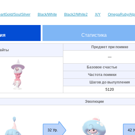
artGold/SoulSilver
Black/White
Black2/White2
X/Y
OmegaRuby/Alp
ия
Статистика
Предмет при поимке
айты
—
Базовое счастье
Частота поимки
Шагов до вылупления
5120
Эволюции
32 Ур.
42 У