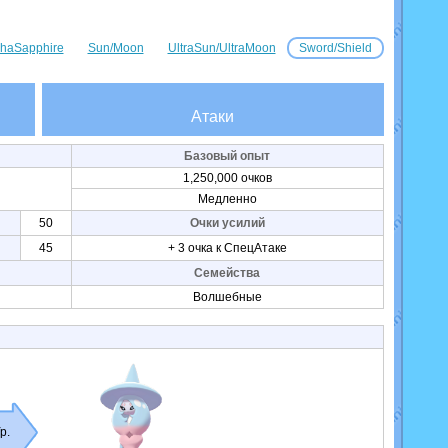
haSapphire
Sun/Moon
UltraSun/UltraMoon
Sword/Shield
Атаки
Базовый опыт
1,250,000 очков
Медленно
50
Очки усилий
45
+ 3 очка к СпецАтаке
Семейства
Волшебные
р.