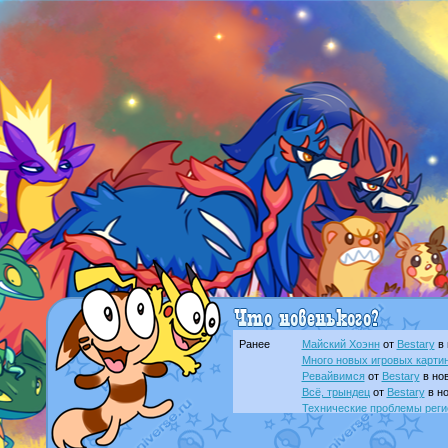
Ранее
Майский Хоэнн
от
Bestary
в 
Много новых игровых картин
Ревайвимся
от
Bestary
в нов
Всё, трындец
от
Bestary
в но
Технические проблемы реги
доброе утро славяне
от
Dak
Йолда и Мимикью
от
MavisN