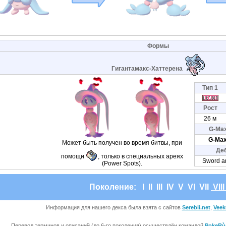
Формы
Гигантамакс-Хаттерена
Тип 1
Рост
26 м
G-Ma
G-Max
Может быть получен во время битвы, при
Де
помощи
, только в специальных ареях
Sword a
(Power Spots).
Поколение:
I
II
III
IV
V
VI
VII
VII
Информация для нашего декса была взята с сайтов
Serebii.net
,
Veek
Перевод терминов и описаний (до 6-го поколения) осуществлён командой
PokeRù