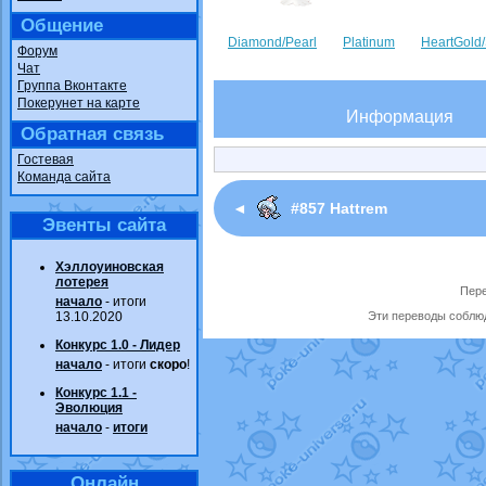
Общение
Diamond/Pearl
Platinum
HeartGold/
Форум
Чат
Группа Вконтакте
Покерунет на карте
Информация
Обратная связь
Гостевая
Команда сайта
◄
#857 Hattrem
Эвенты сайта
Хэллоуиновская
лотерея
Пере
начало
- итоги
13.10.2020
Эти переводы соблюд
Конкурс 1.0 - Лидер
начало
- итоги
скоро
!
Конкурс 1.1 -
Эволюция
начало
-
итоги
Онлайн