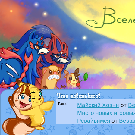
Ранее
Майский Хоэнн
от
Be
Много новых игровых
Ревайвимся
от
Besta
Всё, трындец
от
Best