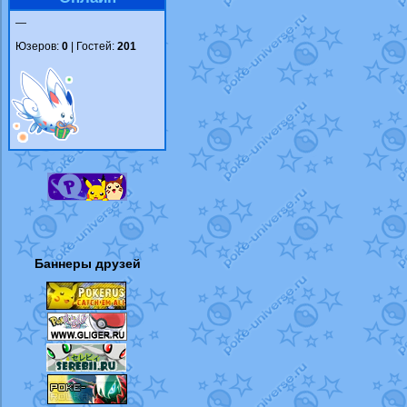
—
Юзеров:
0
| Гостей:
201
Баннеры друзей