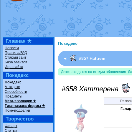
Технические пробле
доброе утро славяне
Йолда и Мимикью
от
Недовольный котома
The Dark Wishmaker
шадоу спиритомб
от
Главная ★
Покедекс
траббиш
от
ilovearce
Новости
Правила/FAQ
Raging Bolt
от
Grace
Старый сайт
◄
#857 Hattrem
Shadow mismagius
о
База эвентов
Игра сайта
художник
от
vicavica
Декс находится на стадии обновления. Д
Покедекс
Покедекс
Атакдекс
#858 Хаттерена
Способности
Предметы
Мега-эволюции ★
Регион
Гигантамакс-формы ★
Галар
Поке-подделки
Творчество
Фанарт
Статьи