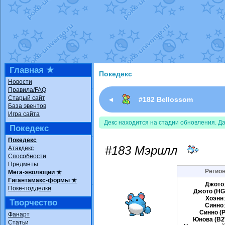
Недовольный котомангуст
от
Rando
The Dark Wishmaker
от
Randomon
в ф
шадоу спиритомб
от
ilovearceus
в фа
траббиш
от
ilovearceus
в фанарте.
Raging Bolt
от
GraceDaFox
в фанарте
Shadow mismagius
от
JOK_julia
в фан
художник
от
vicavica
в фанарте.
Главная ★
Покедекс
Новости
Правила/FAQ
Старый сайт
◄
#182 Bellossom
База эвентов
Игра сайта
Декс находится на стадии обновления. Д
Покедекс
Покедекс
#183 Мэрилл
Атакдекс
Способности
Предметы
Регион
Мега-эволюции ★
Гигантамакс-формы ★
Джото
Поке-подделки
Джото (HG
Хоэнн
Творчество
Синно
Синно (P
Фанарт
Юнова (B2
Статьи