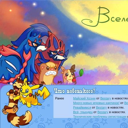
Ранее
Майский Хоэнн
от
Bestary
в новостях
Много новых игровых картинок!
от
Be
Ревайвимся
от
Bestary
в новостях.
Всё, трындец
от
Bestary
в новостях.
Технические проблемы регистрации
доброе утро славяне
от
Dakku
в фана
Йолда и Мимикью
от
MavisNyanCat
в