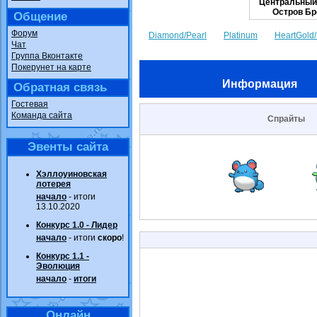
Центральный
Остров Бр
Общение
Форум
Diamond/Pearl
Platinum
HeartGold/
Чат
Группа Вконтакте
Покерунет на карте
Информация
Обратная связь
Гостевая
Команда сайта
Спрайты
Эвенты сайта
Хэллоуиновская
лотерея
начало
- итоги
13.10.2020
Конкурс 1.0 - Лидер
начало
- итоги
скоро
!
Конкурс 1.1 -
Эволюция
начало
-
итоги
Онлайн