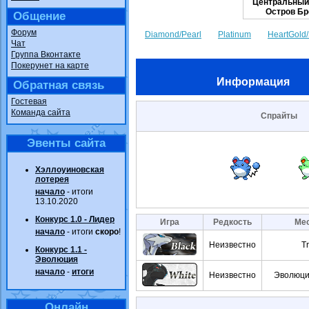
Центральный
Остров Бр
Общение
Форум
Diamond/Pearl
Platinum
HeartGold/
Чат
Группа Вконтакте
Покерунет на карте
Информация
Обратная связь
Гостевая
Команда сайта
Спрайты
Эвенты сайта
Хэллоуиновская
лотерея
начало
- итоги
13.10.2020
Конкурс 1.0 - Лидер
Игра
Редкость
Мес
начало
- итоги
скоро
!
Неизвестно
T
Конкурс 1.1 -
Эволюция
начало
-
итоги
Неизвестно
Эволюци
Онлайн