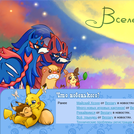
Ранее
Майский Хоэнн
от
Bestary
в новостях
Много новых игровых картинок!
от
Be
Ревайвимся
от
Bestary
в новостях.
Всё, трындец
от
Bestary
в новостях.
Технические проблемы регистрации
доброе утро славяне
от
Dakku
в фана
Йолда и Мимикью
от
MavisNyanCat
в