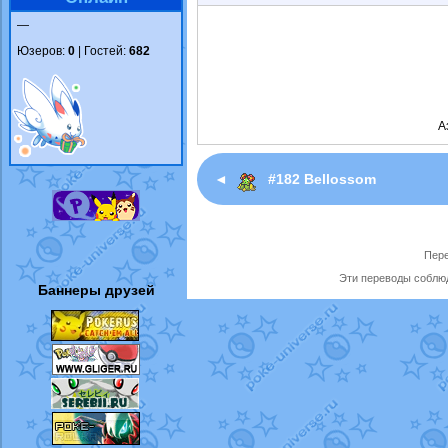
—
Юзеров:
0
| Гостей:
682
А
◄
#182 Bellossom
Пере
Эти переводы соблюд
Баннеры друзей