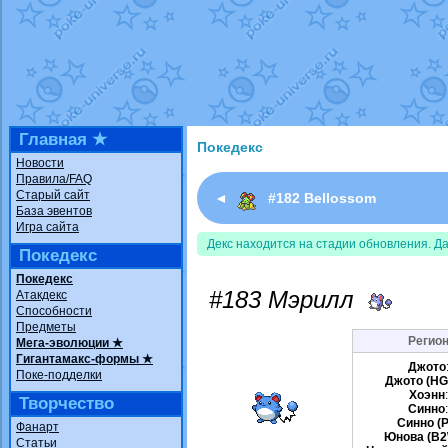
Недовольный котомангуст
от
Rando
The Dark Wishmaker
от
Randomon
в ф
шадоу спиритомб
от
ilovearceus
в фа
траббиш
от
ilovearceus
в фанарте.
Raging Bolt
от
GraceDaFox
в фанарте
Shadow mismagius
от
JOK_julia
в фан
художник
от
vicavica
в фанарте.
Главная ★
Покедекс
Новости
Правила/FAQ
Старый сайт
◄
#182 Bellossom
База эвентов
Игра сайта
Декс находится на стадии обновления. Д
Покедекс
Покедекс
#183 Мэрилл
Атакдекс
Способности
Предметы
Регион
Мега-эволюции ★
Гигантамакс-формы ★
Джото
Поке-подделки
Джото (HG
Хоэнн
Творчество
Синно
Синно (P
Фанарт
Юнова (B2
Статьи