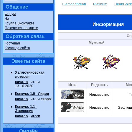
Diamond/Pearl
Platinum
HeartGold/
Общение
Форум
Чат
Группа Вконтакте
Информация
Покерунет на карте
Обратная связь
Сп
Мужской
Гостевая
Команда сайта
Эвенты сайта
Хэллоуиновская
лотерея
начало
- итоги
Игра
Редкость
Мес
13.10.2020
Конкурс 1.0 - Лидер
Неизвестно
T
начало
- итоги
скоро
!
Конкурс 1.1 -
Неизвестно
Эволюци
Эволюция
начало
-
итоги
Онлайн