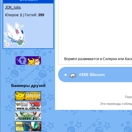
JOK_julia
.
Юзеров:
1
| Гостей:
399
Вормпл развивается в Силкуна или Каск
◄
#266 Silcoon
Баннеры друзей
Пере
Эти переводы соблюд