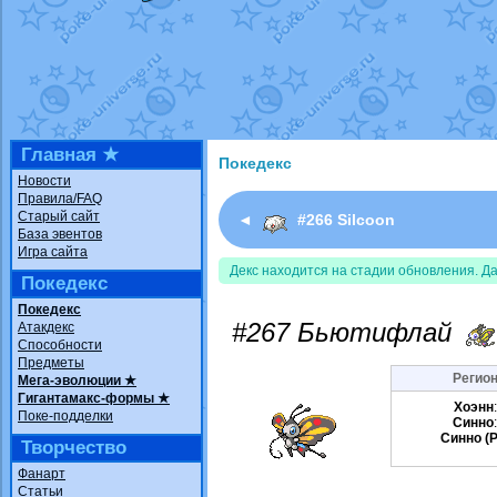
Недовольный котомангуст
от
Rando
The Dark Wishmaker
от
Randomon
в ф
шадоу спиритомб
от
ilovearceus
в фа
траббиш
от
ilovearceus
в фанарте.
Raging Bolt
от
GraceDaFox
в фанарте
Shadow mismagius
от
JOK_julia
в фан
художник
от
vicavica
в фанарте.
Главная ★
Покедекс
Новости
Правила/FAQ
Старый сайт
◄
#266 Silcoon
База эвентов
Игра сайта
Декс находится на стадии обновления. Д
Покедекс
Покедекс
#267 Бьютифлай
Атакдекс
Способности
Предметы
Регион
Мега-эволюции ★
Гигантамакс-формы ★
Хоэнн
Поке-подделки
Синно
Синно (P
Творчество
Фанарт
Статьи