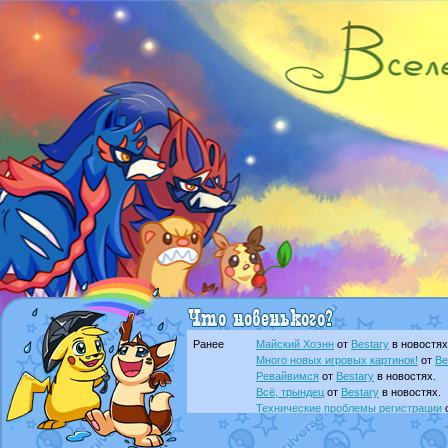
Ранее
Майский Хоэнн
от
Bestary
в новостях
Много новых игровых картинок!
от
Be
Ревайвимся
от
Bestary
в новостях.
Всё, трындец
от
Bestary
в новостях.
Технические проблемы регистрации
доброе утро славяне
от
Dakku
в фана
Йолда и Мимикью
от
MavisNyanCat
в