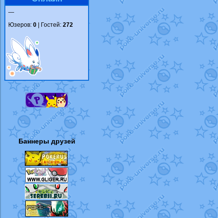
—
Юзеров:
0
| Гостей:
272
Баннеры друзей