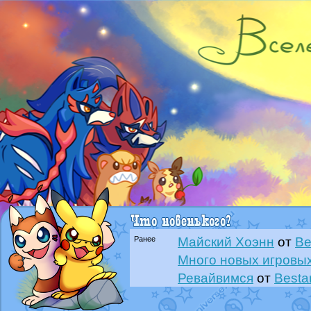
Ранее
Майский Хоэнн
от
Be
Много новых игровых
Ревайвимся
от
Besta
Всё, трындец
от
Best