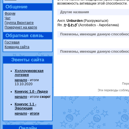
возможность активации этой способности.
Общение
Другие названия
Форум
Чат
Англ.
Unburden
(Разгружаться)
Группа Вконтакте
Яп.
かるわざ
(Acrobatics - Акробатика)
Покерунет на карте
Покемоны, имеющие данную способност
Обратная связь
Гостевая
Команда сайта
Покемоны, имеющие данную способност
Эвенты сайта
Хэллоуиновская
лотерея
начало
- итоги
Пере
13.10.2020
Эти переводы соблюд
Конкурс 1.0 - Лидер
начало
- итоги
скоро
!
Конкурс 1.1 -
Эволюция
начало
-
итоги
Онлайн