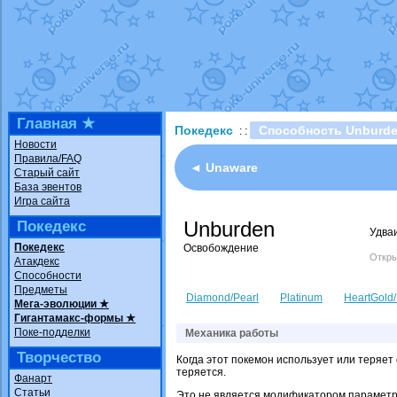
Технические пробле
доброе утро славяне
Йолда и Мимикью
от
Недовольный котома
The Dark Wishmaker
шадоу спиритомб
от
Главная ★
Покедекс
Способность Unburd
: :
траббиш
от
ilovearce
Новости
Правила/FAQ
Raging Bolt
от
Grace
◄ Unaware
Старый сайт
Shadow mismagius
о
База эвентов
Игра сайта
художник
от
vicavica
Unburden
Покедекс
Удва
Покедекс
Освобождение
Откры
Атакдекс
Способности
Предметы
Diamond/Pearl
Platinum
HeartGold/
Мега-эволюции ★
Гигантамакс-формы ★
Поке-подделки
Механика работы
Творчество
Когда этот покемон использует или теряет 
теряется.
Фанарт
Статьи
Это не является модификатором параметра