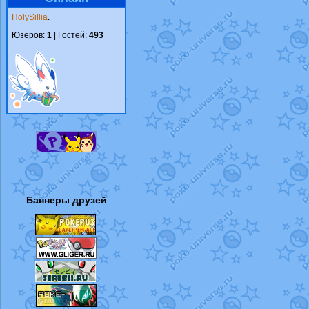
HolySillia
.
Юзеров:
1
| Гостей:
493
Баннеры друзей