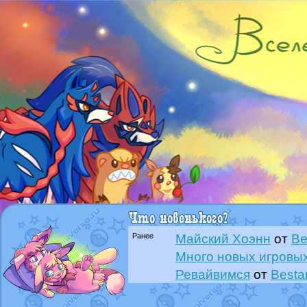
Ранее
Майский Хоэнн
от
Be
Много новых игровых
Ревайвимся
от
Besta
Всё, трындец
от
Best