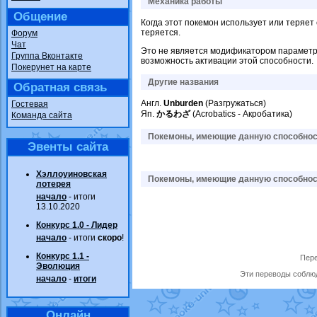
Механика работы
Общение
Когда этот покемон использует или теряет 
теряется.
Форум
Чат
Это не является модификатором параметра
Группа Вконтакте
возможность активации этой способности.
Покерунет на карте
Другие названия
Обратная связь
Англ.
Unburden
(Разгружаться)
Гостевая
Яп.
かるわざ
(Acrobatics - Акробатика)
Команда сайта
Покемоны, имеющие данную способност
Эвенты сайта
Хэллоуиновская
Покемоны, имеющие данную способност
лотерея
начало
- итоги
13.10.2020
Конкурс 1.0 - Лидер
начало
- итоги
скоро
!
Конкурс 1.1 -
Пере
Эволюция
Эти переводы соблюд
начало
-
итоги
Онлайн