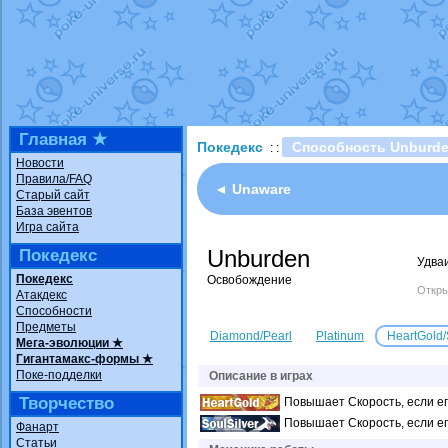
Технические пробле
доброе утро славяне
Йолда и Мимикью
от
Недовольный котома
The Dark Wishmaker
шадоу спиритомб
от
Главная ★
Покедекс
Способность Unburd
: :
траббиш
от
ilovearce
Новости
Правила/FAQ
Raging Bolt
от
Grace
◄ Unaware
Старый сайт
Shadow mismagius
о
База эвентов
Игра сайта
художник
от
vicavica
Unburden
Покедекс
Удва
Покедекс
Освобождение
Откры
Атакдекс
Способности
Предметы
Diamond/Pearl
Platinum
HeartGold/
Мега-эволюции ★
Гигантамакс-формы ★
Поке-подделки
Описание в играх
Творчество
Повышает Скорость, если ег
Повышает Скорость, если ег
Фанарт
Статьи