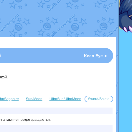
й
Keen Eye ►
акой.
haSapphire
Sun/Moon
UltraSun/UltraMoon
Sword/Shield
от атаки не предотвращаются.