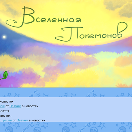
новостях.
ок!
от
Bestary
в новостях.
остях.
востях.
страции
от
Bestary
в новостях.
ku
в фанарте.
yanCat
в фанарте.