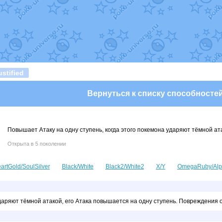
т
Randomon
в фанарте.
domon
в фанарте.
ceus
в фанарте.
арте.
 фанарте.
lia
в фанарте.
те.
Все обновления
stified
Вернуться к списку способносте
Повышает Атаку на одну ступень, когда этого покемона ударяют тёмной ат
Открыта в 5 поколении
artGold/SoulSilver
Black/White
Black2/White2
X/Y
OmegaRuby/Alp
ударяют тёмной атакой, его Атака повышается на одну ступень. Повреждения 