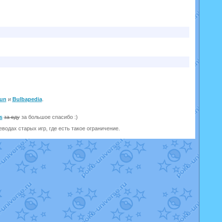
un
и
Bulbapedia
.
s
за еду
за большое спасибо :)
одах старых игр, где есть такое ограничение.