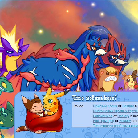
Ранее
Майский Хоэнн
от
Bestary
в 
Много новых игровых картин
Ревайвимся
от
Bestary
в нов
Всё, трындец
от
Bestary
в но
Технические проблемы реги
доброе утро славяне
от
Dak
Йолда и Мимикью
от
MavisN