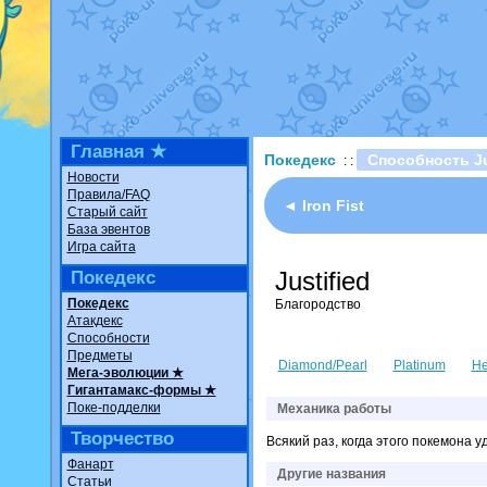
Недовольный котомангуст
о
The Dark Wishmaker
от
Ran
шадоу спиритомб
от
ilovear
траббиш
от
ilovearceus
в фан
Raging Bolt
от
GraceDaFox
в
Shadow mismagius
от
JOK_ju
художник
от
vicavica
в фанар
Главная ★
Покедекс
Способность Ju
: :
Новости
Правила/FAQ
◄ Iron Fist
Старый сайт
База эвентов
Игра сайта
Justified
Покедекс
Покедекс
Благородство
Атакдекс
Способности
Предметы
Diamond/Pearl
Platinum
He
Мега-эволюции ★
Гигантамакс-формы ★
Поке-подделки
Механика работы
Творчество
Всякий раз, когда этого покемона 
Фанарт
Другие названия
Статьи