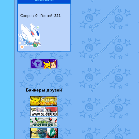
—
Юзеров:
0
| Гостей:
221
Баннеры друзей