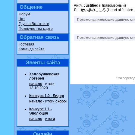
Англ.
Justified
(Правомерный)
Общение
Яп.
せいぎのこころ
(Heart of Justic
Форум
Чат
Покемоны, имеющие данную спо
Группа Вконтакте
Покерунет на карте
Обратная связь
Покемоны, имеющие данную спо
Гостевая
Команда сайта
Эвенты сайта
Хэллоуиновская
лотерея
Эти перевод
начало
- итоги
13.10.2020
Конкурс 1.0 - Лидер
начало
- итоги
скоро
!
Конкурс 1.1 -
Эволюция
начало
-
итоги
Онлайн