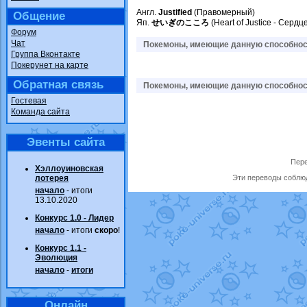
Англ.
Justified
(Правомерный)
Общение
Яп.
せいぎのこころ
(Heart of Justice - Серд
Форум
Чат
Покемоны, имеющие данную способност
Группа Вконтакте
Покерунет на карте
Обратная связь
Покемоны, имеющие данную способност
Гостевая
Команда сайта
Эвенты сайта
Пере
Хэллоуиновская
лотерея
Эти переводы соблюд
начало
- итоги
13.10.2020
Конкурс 1.0 - Лидер
начало
- итоги
скоро
!
Конкурс 1.1 -
Эволюция
начало
-
итоги
Онлайн