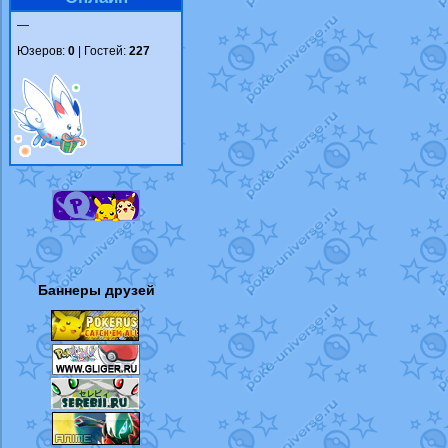
—
Юзеров:
0
| Гостей:
227
Баннеры друзей