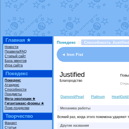
Технические пробле
доброе утро славяне
Йолда и Мимикью
от
Недовольный котома
The Dark Wishmaker
шадоу спиритомб
от
Главная ★
Покедекс
Способность Justifie
: :
траббиш
от
ilovearce
Новости
Правила/FAQ
Raging Bolt
от
Grace
◄ Iron Fist
Старый сайт
Shadow mismagius
о
База эвентов
Игра сайта
художник
от
vicavica
Justified
Покедекс
Повыш
Покедекс
Благородство
Откры
Атакдекс
Способности
Предметы
Diamond/Pearl
Platinum
HeartGold/
Мега-эволюции ★
Гигантамакс-формы ★
Поке-подделки
Механика работы
Творчество
Всякий раз, когда этого покемона ударяют
Фанарт
Другие названия
Статьи