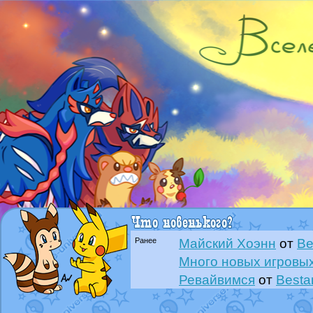
Ранее
Майский Хоэнн
от
Be
Много новых игровых
Ревайвимся
от
Besta
Всё, трындец
от
Best