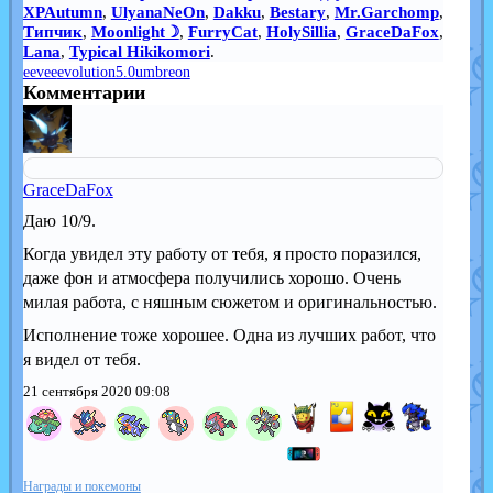
XPAutumn
,
UlyanaNeOn
,
Dakku
,
Bestary
,
Mr.Garchomp
,
Типчик
,
Moonlight☽
,
FurryCat
,
HolySillia
,
GraceDaFox
,
Lana
,
Typical Hikikomori
.
eevee
evolution5.0
umbreon
Комментарии
GraceDaFox
Даю 10/9.
Когда увидел эту работу от тебя, я просто поразился,
даже фон и атмосфера получились хорошо. Очень
милая работа, с няшным сюжетом и оригинальностью.
Исполнение тоже хорошее. Одна из лучших работ, что
я видел от тебя.
21 сентября 2020 09:08
Награды и покемоны