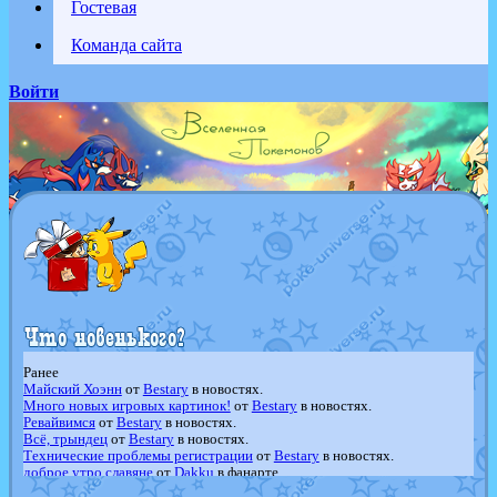
Гостевая
Команда сайта
Войти
Ранее
Майский Хоэнн
от
Bestary
в новостях.
Много новых игровых картинок!
от
Bestary
в новостях.
Ревайвимся
от
Bestary
в новостях.
Всё, трындец
от
Bestary
в новостях.
Технические проблемы регистрации
от
Bestary
в новостях.
доброе утро славяне
от
Dakku
в фанарте.
Йолда и Мимикью
от
MavisNyanCat
в фанарте.