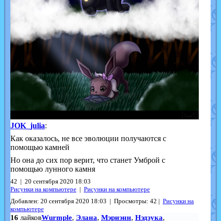
JOK_julia
:
Как оказалось, не все эволюции получаются с
помощью камней
Но она до сих пор верит, что станет Умброй с
помощью лунного камня
42 | 20 сентября 2020 18:03
Рисунки на компьютере
|
Рисунки на компьютере
Добавлен: 20 сентября 2020 18:03 | Просмотры: 42 |
Рисунки на
компьютере
16
лайков
Wurmple
,
Элана
,
Мэриэнн
,
Нэдзука
,