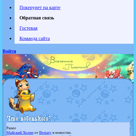
Покерунет на карте
Обратная связь
Гостевая
Команда сайта
Войти
Ранее
Майский Хоэнн
от
Bestary
в новостях.