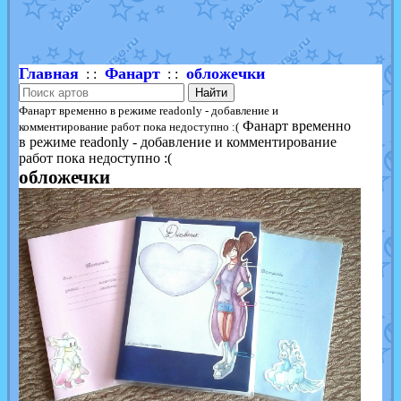
Shadow mismagius
от
JOK_julia
в фанарте.
художник
от
vicavica
в фанарте.
Главная
Фанарт
обложечки
: :
: :
Найти
Фанарт временно в режиме readonly - добавление и
Фанарт временно
комментирование работ пока недоступно :(
в режиме readonly - добавление и комментирование
работ пока недоступно :(
обложечки