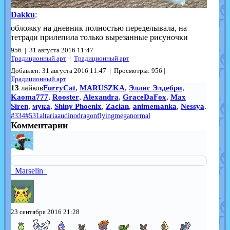
Dakku
:
обложку на дневник полностью переделывала, на
тетради прилепила только вырезанные рисуночки
956 | 31 августа 2016 11:47
Традиционный арт
|
Традиционный арт
Добавлен: 31 августа 2016 11:47 | Просмотры: 956 |
Традиционный арт
13
лайков
FurryCat
,
MARUSZKA
,
Эллис Элдебри
,
Kaoma777
,
Rooster
,
Alexandra
,
GraceDaFox
,
Max
Siren
,
мука
,
Shiny Phoenix
,
Zacian
,
animemanka
,
Nessya
.
#334
#531
altaria
audino
dragon
flying
mega
normal
Комментарии
_Marselin_
23 сентября 2016 21:28