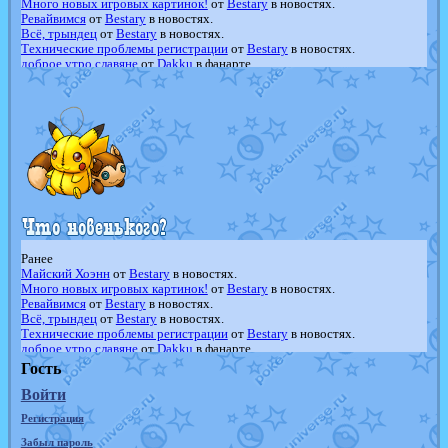
Много новых игровых картинок!
от
Bestary
в новостях.
Ревайвимся
от
Bestary
в новостях.
Всё, трындец
от
Bestary
в новостях.
Технические проблемы регистрации
от
Bestary
в новостях.
доброе утро славяне
от
Dakku
в фанарте.
Йолда и Мимикью
от
MavisNyanCat
в фанарте.
Недовольный котомангуст
от
Randomon
в фанарте.
The Dark Wishmaker
от
Randomon
в фанарте.
шадоу спиритомб
от
ilovearceus
в фанарте.
траббиш
от
ilovearceus
в фанарте.
Raging Bolt
от
GraceDaFox
в фанарте.
Shadow mismagius
от
JOK_julia
в фанарте.
художник
от
vicavica
в фанарте.
Ранее
Майский Хоэнн
от
Bestary
в новостях.
Много новых игровых картинок!
от
Bestary
в новостях.
Ревайвимся
от
Bestary
в новостях.
Всё, трындец
от
Bestary
в новостях.
Технические проблемы регистрации
от
Bestary
в новостях.
доброе утро славяне
от
Dakku
в фанарте.
Йолда и Мимикью
от
MavisNyanCat
в фанарте.
Гость
Недовольный котомангуст
от
Randomon
в фанарте.
Войти
The Dark Wishmaker
от
Randomon
в фанарте.
шадоу спиритомб
от
ilovearceus
в фанарте.
Регистрация
траббиш
от
ilovearceus
в фанарте.
Raging Bolt
от
GraceDaFox
в фанарте.
Забыл пароль