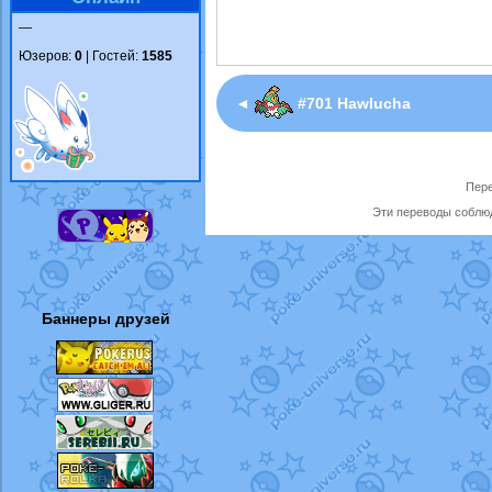
—
Юзеров:
0
| Гостей:
1585
◄
#701 Hawlucha
Пере
Эти переводы соблюд
Баннеры друзей