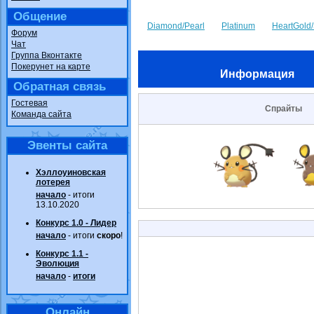
Общение
Diamond/Pearl
Platinum
HeartGold/
Форум
Чат
Группа Вконтакте
Покерунет на карте
Информация
Обратная связь
Гостевая
Спрайты
Команда сайта
Эвенты сайта
Хэллоуиновская
лотерея
начало
- итоги
13.10.2020
Конкурс 1.0 - Лидер
начало
- итоги
скоро
!
Конкурс 1.1 -
Эволюция
начало
-
итоги
Онлайн