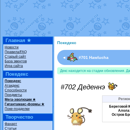
Недовольный котомангуст
от
Rando
The Dark Wishmaker
от
Randomon
в ф
шадоу спиритомб
от
ilovearceus
в фа
траббиш
от
ilovearceus
в фанарте.
Raging Bolt
от
GraceDaFox
в фанарте
Shadow mismagius
от
JOK_julia
в фан
художник
от
vicavica
в фанарте.
Главная ★
Покедекс
Новости
Правила/FAQ
Старый сайт
◄
#701 Hawlucha
База эвентов
Игра сайта
Декс находится на стадии обновления. Д
Покедекс
Покедекс
#702 Деденнэ
Атакдекс
Способности
Предметы
Регион
Мега-эволюции ★
Гигантамакс-формы ★
Береговой 
Поке-подделки
Алола
Остров Бр
Творчество
Фанарт
Статьи