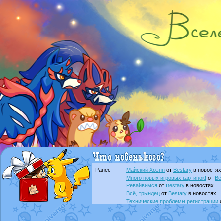
Ранее
Майский Хоэнн
от
Bestary
в новостях
Много новых игровых картинок!
от
Be
Ревайвимся
от
Bestary
в новостях.
Всё, трындец
от
Bestary
в новостях.
Технические проблемы регистрации
доброе утро славяне
от
Dakku
в фана
Йолда и Мимикью
от
MavisNyanCat
в