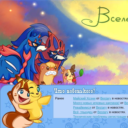
Ранее
Майский Хоэнн
от
Bestary
в новостях
Много новых игровых картинок!
от
Be
Ревайвимся
от
Bestary
в новостях.
Всё, трындец
от
Bestary
в новостях.
Технические проблемы регистрации
доброе утро славяне
от
Dakku
в фана
Йолда и Мимикью
от
MavisNyanCat
в