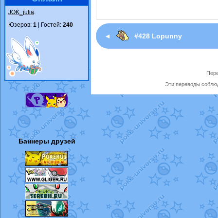
JOK_julia
.
Юзеров:
1
| Гостей:
240
◄
#428 Lopunny
Пере
Эти переводы соблюд
Баннеры друзей