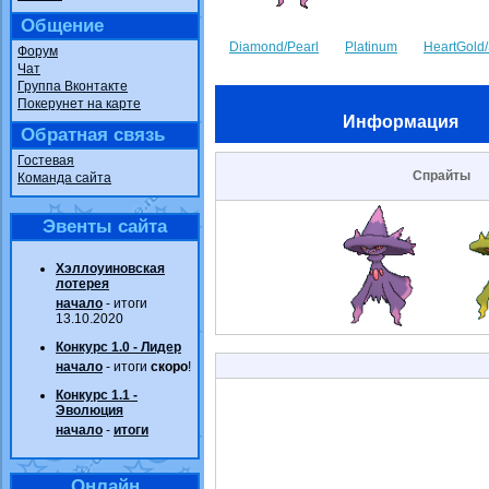
Общение
Diamond/Pearl
Platinum
HeartGold/
Форум
Чат
Группа Вконтакте
Покерунет на карте
Информация
Обратная связь
Гостевая
Спрайты
Команда сайта
Эвенты сайта
Хэллоуиновская
лотерея
начало
- итоги
13.10.2020
Конкурс 1.0 - Лидер
начало
- итоги
скоро
!
Конкурс 1.1 -
Эволюция
начало
-
итоги
Онлайн