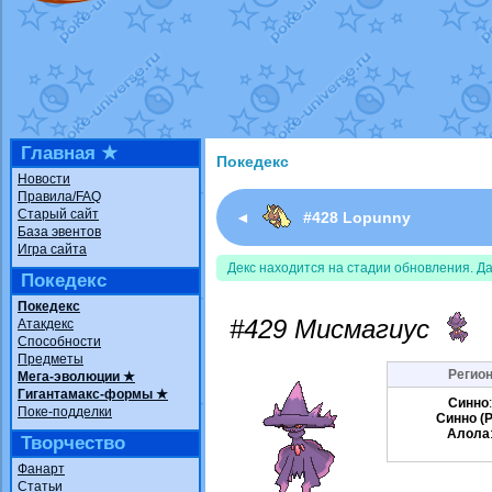
Недовольный котомангуст
от
Rando
The Dark Wishmaker
от
Randomon
в ф
шадоу спиритомб
от
ilovearceus
в фа
траббиш
от
ilovearceus
в фанарте.
Raging Bolt
от
GraceDaFox
в фанарте
Shadow mismagius
от
JOK_julia
в фан
художник
от
vicavica
в фанарте.
Главная ★
Покедекс
Новости
Правила/FAQ
Старый сайт
◄
#428 Lopunny
База эвентов
Игра сайта
Декс находится на стадии обновления. Д
Покедекс
Покедекс
#429 Мисмагиус
Атакдекс
Способности
Предметы
Регион
Мега-эволюции ★
Гигантамакс-формы ★
Синно
Поке-подделки
Синно (P
Алола
Творчество
Фанарт
Статьи