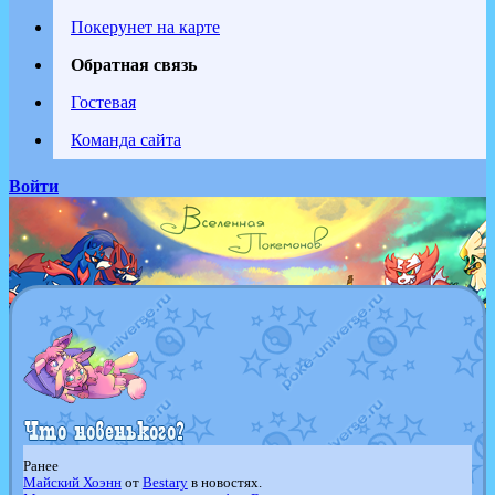
Покерунет на карте
Обратная связь
Гостевая
Команда сайта
Войти
Ранее
Майский Хоэнн
от
Bestary
в новостях.