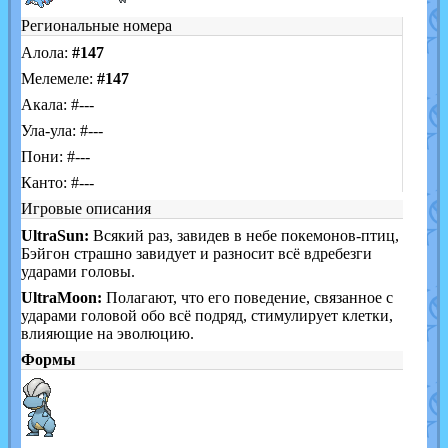
Региональные номера
Алола:
#147
Мелемеле:
#147
Акала: #---
Ула-ула: #---
Пони: #---
Канто: #---
Игровые описания
UltraSun:
Всякий раз, завидев в небе покемонов-птиц,
Бэйгон страшно завидует и разносит всё вдребезги
ударами головы.
UltraMoon:
Полагают, что его поведение, связанное с
ударами головой обо всё подряд, стимулирует клетки,
влияющие на эволюцию.
Формы