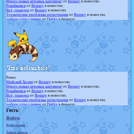
Много новых игровых картинок!
от
Bestary
в новостях.
Ревайвимся
от
Bestary
в новостях.
Всё, трындец
от
Bestary
в новостях.
Технические проблемы регистрации
от
Bestary
в новостях.
доброе утро славяне
от
Dakku
в фанарте.
Йолда и Мимикью
от
MavisNyanCat
в фанарте.
Недовольный котомангуст
от
Randomon
в фанарте.
The Dark Wishmaker
от
Randomon
в фанарте.
шадоу спиритомб
от
ilovearceus
в фанарте.
траббиш
от
ilovearceus
в фанарте.
Raging Bolt
от
GraceDaFox
в фанарте.
Shadow mismagius
от
JOK_julia
в фанарте.
художник
от
vicavica
в фанарте.
Ранее
Майский Хоэнн
от
Bestary
в новостях.
Много новых игровых картинок!
от
Bestary
в новостях.
Ревайвимся
от
Bestary
в новостях.
Всё, трындец
от
Bestary
в новостях.
Технические проблемы регистрации
от
Bestary
в новостях.
доброе утро славяне
от
Dakku
в фанарте.
Йолда и Мимикью
от
MavisNyanCat
в фанарте.
Гость
Недовольный котомангуст
от
Randomon
в фанарте.
Войти
The Dark Wishmaker
от
Randomon
в фанарте.
шадоу спиритомб
от
ilovearceus
в фанарте.
Регистрация
траббиш
от
ilovearceus
в фанарте.
Raging Bolt
от
GraceDaFox
в фанарте.
Забыл пароль