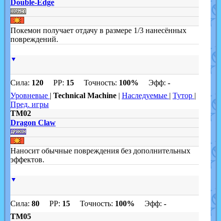
Double-Edge
Покемон получает отдачу в размере 1/3 нанесённых
повреждений.
▼
Сила:
120
PP:
15
Точность:
100%
Эфф:
-
Уровневые
|
Technical Machine
|
Наследуемые
|
Тутор
|
Пред. игры
TM02
Dragon Claw
Наносит обычные повреждения без дополнительных
эффектов.
▼
Сила:
80
PP:
15
Точность:
100%
Эфф:
-
TM05