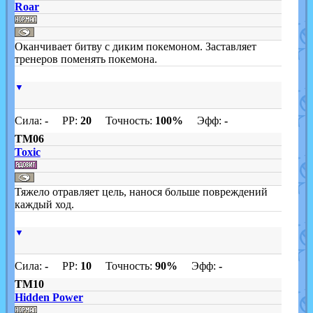
Roar
Оканчивает битву с диким покемоном. Заставляет
тренеров поменять покемона.
▼
Сила:
-
PP:
20
Точность:
100%
Эфф:
-
TM06
Toxic
Тяжело отравляет цель, нанося больше повреждений
каждый ход.
▼
Сила:
-
PP:
10
Точность:
90%
Эфф:
-
TM10
Hidden Power