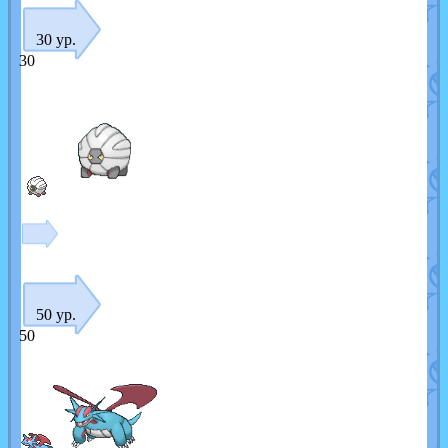
30 ур.
30
50 ур.
50