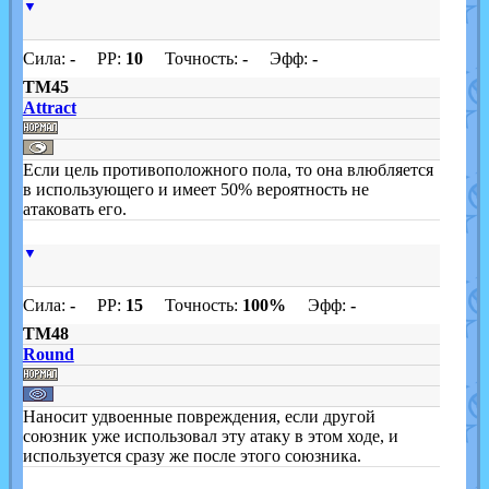
▼
Сила:
-
PP:
10
Точность:
-
Эфф:
-
TM45
Attract
Если цель противоположного пола, то она влюбляется
в использующего и имеет 50% вероятность не
атаковать его.
▼
Сила:
-
PP:
15
Точность:
100%
Эфф:
-
TM48
Round
Наносит удвоенные повреждения, если другой
союзник уже использовал эту атаку в этом ходе, и
используется сразу же после этого союзника.