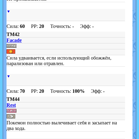
▼
Сила:
60
PP:
20
Точность:
-
Эфф:
-
TM42
Facade
Сила удваивается, если использующий обожжён,
парализован или отравлен.
▼
Сила:
70
PP:
20
Точность:
100%
Эфф:
-
TM44
Rest
Покемон полностью вылечивает себя и засыпает на
два хода.