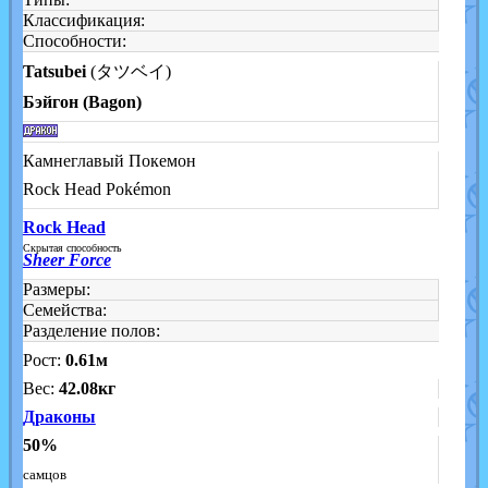
Классификация:
Способности:
Tatsubei
(タツベイ)
Бэйгон (Bagon)
Камнеглавый Покемон
Rock Head Pokémon
Rock Head
Скрытая способность
Sheer Force
Размеры:
Семейства:
Разделение полов:
Рост:
0.61м
Вес:
42.08кг
Драконы
50%
самцов