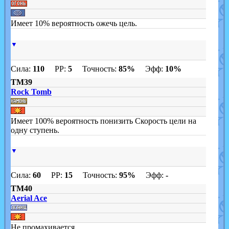
Имеет 10% вероятность ожечь цель.
▼
Сила:
110
PP:
5
Точность:
85%
Эфф:
10%
TM39
Rock Tomb
Имеет 100% вероятность понизить Скорость цели на
одну ступень.
▼
Сила:
60
PP:
15
Точность:
95%
Эфф:
-
TM40
Aerial Ace
Не промахивается.