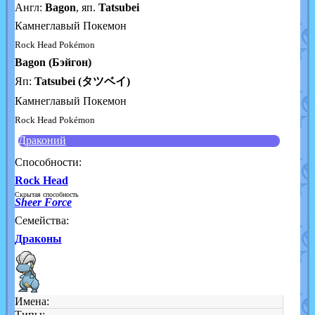
Англ:
Bagon
, яп.
Tatsubei
Камнеглавый Покемон
Rock Head Pokémon
Bagon (Бэйгон)
Яп:
Tatsubei (タツベイ)
Камнеглавый Покемон
Rock Head Pokémon
Драконий
Способности:
Rock Head
Скрытая способность
Sheer Force
Семейства:
Драконы
Имена:
Типы: