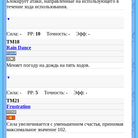
Блокирует атаки, направленные на использующего в
течение хода использования.
▼
Сила:
-
PP:
10
Точность:
-
Эфф:
-
TM18
Rain Dance
Меняет погоду на дождь на пять ходов.
▼
Сила:
-
PP:
5
Точность:
-
Эфф:
-
TM21
Frustration
Сила увеличивается с уменьшением счастья, принимая
максимальное значение 102.