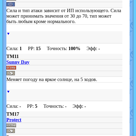
Сила и тип атаки зависит от ИП использующего. Сила
может принимать значения от 30 до 70, тип может
быть любым кроме нормального.
▼
Сила:
1
PP:
15
Точность:
100%
Эфф:
-
TM11
Sunny Day
Меняет погоду на яркое солнце, на 5 ходов.
▼
Сила:
-
PP:
5
Точность:
-
Эфф:
-
TM17
Protect