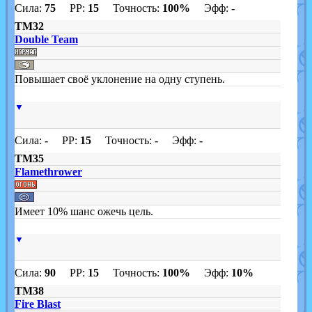
Сила:
75
PP:
15
Точность:
100%
Эфф:
-
TM32
Double Team
Повышает своё уклонение на одну ступень.
▼
Сила:
-
PP:
15
Точность:
-
Эфф:
-
TM35
Flamethrower
Имеет 10% шанс ожечь цель.
▼
Сила:
90
PP:
15
Точность:
100%
Эфф:
10%
TM38
Fire Blast