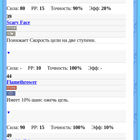
Сила:
80
PP:
15
Точность:
90%
Эфф:
20%
39
Scary Face
Понижает Скорость цели на две ступени.
▼
Сила:
-
PP:
10
Точность:
100%
Эфф:
-
44
Flamethrower
Имеет 10% шанс ожечь цель.
▼
Сила:
90
PP:
15
Точность:
100%
Эфф:
10%
49