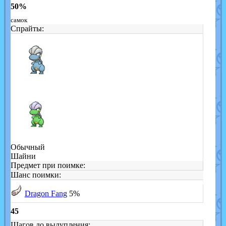
50%
самок
Спрайты:
Обычный
Шайни
Предмет при поимке:
Шанс поимки:
Dragon Fang
5%
45
Шагов до вылупления: