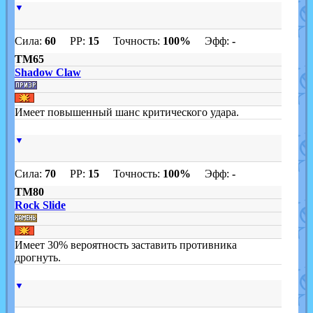
▼
Сила:
60
PP:
15
Точность:
100%
Эфф:
-
TM65
Shadow Claw
Имеет повышенный шанс критического удара.
▼
Сила:
70
PP:
15
Точность:
100%
Эфф:
-
TM80
Rock Slide
Имеет 30% вероятность заставить противника
дрогнуть.
▼