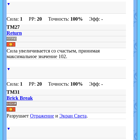
▼
Сила:
1
PP:
20
Точность:
100%
Эфф:
-
TM27
Return
Сила увеличивается со счастьем, принимая
максимальное значение 102.
▼
Сила:
1
PP:
20
Точность:
100%
Эфф:
-
TM31
Brick Break
Разрушает
Отражение
и
Экран Света
.
▼