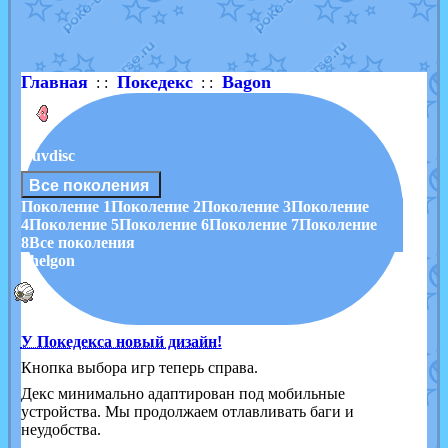
Shadow mismagius
от
JOK_julia
в фанарте.
художник
от
vicavica
в фанарте.
Главная
Покедекс
Bagon
: :
: :
Luvdisc
Все поколения
Поколение 1
Поколение 2
Поколение 3
Поколение
4
Поколение 5
Поколение 6
Поколение 7
Поколение
8
Все поколения
Shelgon
У Покедекса новый дизайн!
Кнопка выбора игр теперь справа.
Декс минимально адаптирован под мобильные
устройства. Мы продолжаем отлавливать баги и
неудобства.