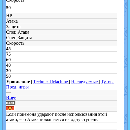
Скорость:
50
HP
Атака
Защита
Спец.Атака
Спец.Защита
Скорость
45
75
60
40
30
50
Уровневые
|
Technical Machine
|
Наследуемые
|
Тутор
|
Пред. игры
—
Rage
Если покемона ударяют после использования этой
атаки, его Атака повышается на одну ступень.