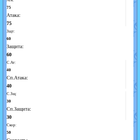
75
Атака:
75
Зщт:
60
Защита:
60
С.Ат:
40
Сп.Атака:
40
С.Зщ:
30
Сп.Защита:
30
Скор:
50