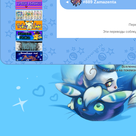
◄
#889 Zamazenta
Пере
Эти переводы соблюд
Вселенна
Все права на покемо