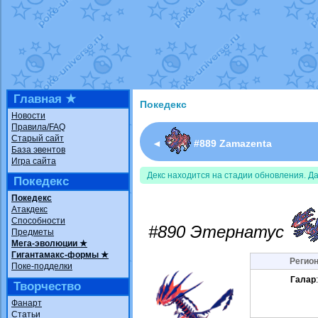
Недовольный котомангуст
от
Rando
The Dark Wishmaker
от
Randomon
в ф
шадоу спиритомб
от
ilovearceus
в фа
траббиш
от
ilovearceus
в фанарте.
Raging Bolt
от
GraceDaFox
в фанарте
Shadow mismagius
от
JOK_julia
в фан
художник
от
vicavica
в фанарте.
Главная ★
Покедекс
Новости
Правила/FAQ
Старый сайт
◄
#889 Zamazenta
База эвентов
Игра сайта
Декс находится на стадии обновления. Д
Покедекс
Покедекс
Атакдекс
Способности
#890 Этернатус
Предметы
Мега-эволюции ★
Гигантамакс-формы ★
Регион
Поке-подделки
Галар
Творчество
Фанарт
Статьи