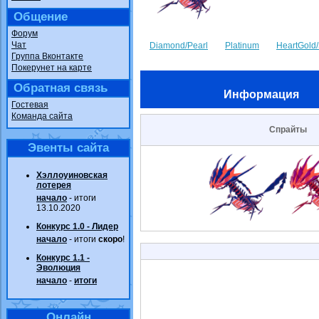
Общение
Форум
Чат
Diamond/Pearl
Platinum
HeartGold/
Группа Вконтакте
Покерунет на карте
Обратная связь
Информация
Гостевая
Команда сайта
Спрайты
Эвенты сайта
Хэллоуиновская
лотерея
начало
- итоги
13.10.2020
Конкурс 1.0 - Лидер
начало
- итоги
скоро
!
Конкурс 1.1 -
Эволюция
начало
-
итоги
Онлайн