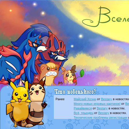
Ранее
Майский Хоэнн
от
Bestary
в новостях
Много новых игровых картинок!
от
Be
Ревайвимся
от
Bestary
в новостях.
Всё, трындец
от
Bestary
в новостях.
Технические проблемы регистрации
доброе утро славяне
от
Dakku
в фана
Йолда и Мимикью
от
MavisNyanCat
в