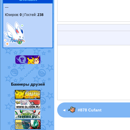
—
Юзеров:
0
| Гостей:
238
Баннеры друзей
◄
#878 Cufant