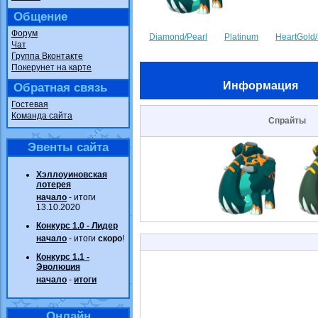
Общение
Форум
Diamond/Pearl
Platinum
HeartGold/
Чат
Группа Вконтакте
Покерунет на карте
Информация
Обратная связь
Гостевая
Команда сайта
Спрайты
Эвенты сайта
Хэллоуиновская
лотерея
начало
- итоги
13.10.2020
Конкурс 1.0 - Лидер
начало
- итоги
скоро
!
Конкурс 1.1 -
Эволюция
начало
-
итоги
Онлайн