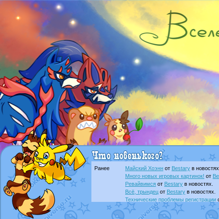
Ранее
Майский Хоэнн
от
Bestary
в новостях
Много новых игровых картинок!
от
Be
Ревайвимся
от
Bestary
в новостях.
Всё, трындец
от
Bestary
в новостях.
Технические проблемы регистрации
доброе утро славяне
от
Dakku
в фана
Йолда и Мимикью
от
MavisNyanCat
в