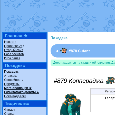
Недовольный котомангуст
от
Rando
The Dark Wishmaker
от
Randomon
в ф
шадоу спиритомб
от
ilovearceus
в фа
траббиш
от
ilovearceus
в фанарте.
Raging Bolt
от
GraceDaFox
в фанарте
Shadow mismagius
от
JOK_julia
в фан
художник
от
vicavica
в фанарте.
Главная ★
Покедекс
Новости
Правила/FAQ
Старый сайт
◄
#878 Cufant
База эвентов
Игра сайта
Декс находится на стадии обновления. Д
Покедекс
Покедекс
Атакдекс
#879 Коппераджа
Способности
Предметы
Мега-эволюции ★
Регион
Гигантамакс-формы ★
Поке-подделки
Галар
Творчество
Фанарт
Статьи