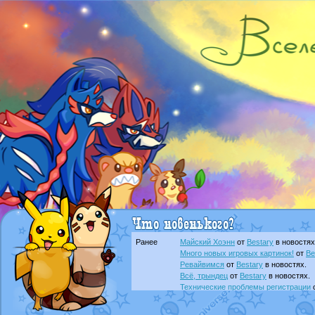
Ранее
Майский Хоэнн
от
Bestary
в новостях
Много новых игровых картинок!
от
Be
Ревайвимся
от
Bestary
в новостях.
Всё, трындец
от
Bestary
в новостях.
Технические проблемы регистрации
доброе утро славяне
от
Dakku
в фана
Йолда и Мимикью
от
MavisNyanCat
в