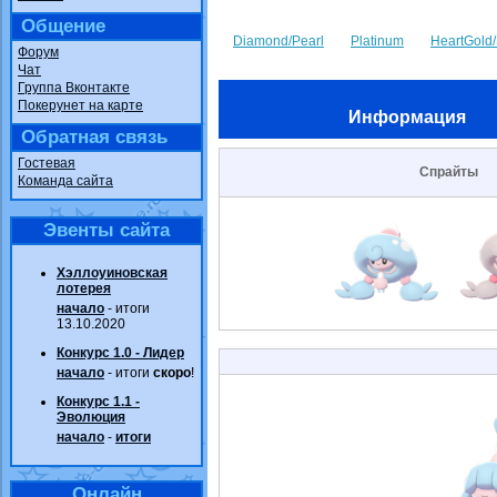
Общение
Diamond/Pearl
Platinum
HeartGold/
Форум
Чат
Группа Вконтакте
Покерунет на карте
Информация
Обратная связь
Гостевая
Спрайты
Команда сайта
Эвенты сайта
Хэллоуиновская
лотерея
начало
- итоги
13.10.2020
Конкурс 1.0 - Лидер
начало
- итоги
скоро
!
Конкурс 1.1 -
Эволюция
начало
-
итоги
Онлайн