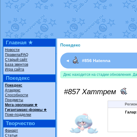
Недовольный котомангуст
от
Rando
The Dark Wishmaker
от
Randomon
в ф
шадоу спиритомб
от
ilovearceus
в фа
траббиш
от
ilovearceus
в фанарте.
Raging Bolt
от
GraceDaFox
в фанарте
Shadow mismagius
от
JOK_julia
в фан
художник
от
vicavica
в фанарте.
Главная ★
Покедекс
Новости
Правила/FAQ
Старый сайт
◄
#856 Hatenna
База эвентов
Игра сайта
Декс находится на стадии обновления. Д
Покедекс
Покедекс
#857 Хаттрем
Атакдекс
Способности
Предметы
Регион
Мега-эволюции ★
Гигантамакс-формы ★
Галар
Поке-подделки
Творчество
Фанарт
Статьи