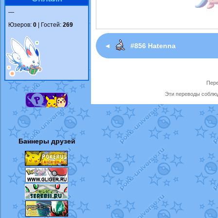
—
Юзеров:
0
| Гостей:
269
◄
#856 Hatenna
Пере
Эти переводы соблюд
Баннеры друзей