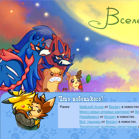
Ранее
Майский Хоэнн
от
Bestary
в новостях
Много новых игровых картинок!
от
Be
Ревайвимся
от
Bestary
в новостях.
Всё, трындец
от
Bestary
в новостях.
Технические проблемы регистрации
доброе утро славяне
от
Dakku
в фана
Йолда и Мимикью
от
MavisNyanCat
в