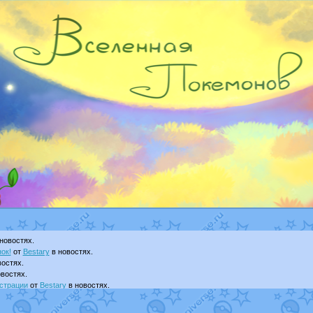
новостях.
ок!
от
Bestary
в новостях.
остях.
востях.
страции
от
Bestary
в новостях.
ku
в фанарте.
yanCat
в фанарте.