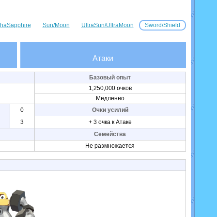
haSapphire
Sun/Moon
UltraSun/UltraMoon
Sword/Shield
Атаки
Базовый опыт
1,250,000 очков
Медленно
0
Очки усилий
3
+ 3 очка к Атаке
Семейства
Не размножается