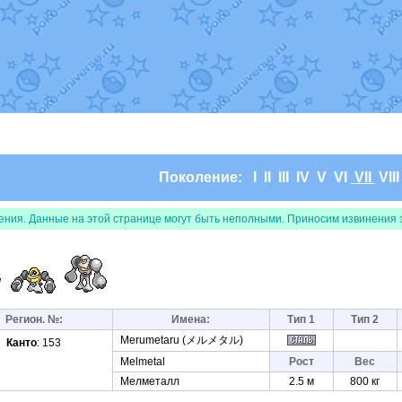
т
Randomon
в фанарте.
domon
в фанарте.
ceus
в фанарте.
арте.
 фанарте.
lia
в фанарте.
те.
Все обновления
Поколение:
I
II
III
IV
V
VI
VII
VII
ения. Данные на этой странице могут быть неполными. Приносим извинения 
л
Регион. №:
Имена:
Тип 1
Тип 2
Merumetaru (メルメタル)
Канто
: 153
Melmetal
Рост
Вес
Мелметалл
2.5 м
800 кг