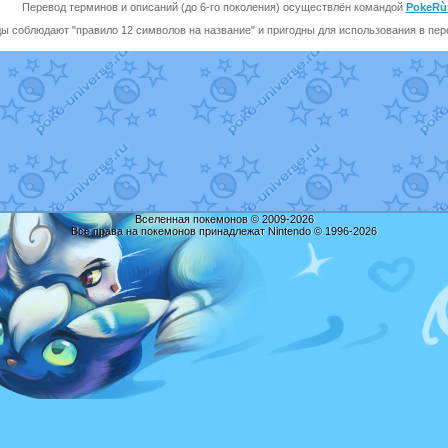
Перевод терминов и описаний (до 6-го поколения) осуществлён командой
PokeRù
ы соблюдают "правило 12 символов на название" и пригодны для использования в перев
Вселенная покемонов © 2009-2026
Все права на покемонов принадлежат Nintendo © 1996-2026