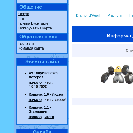
Общение
Форум
Diamond/Pearl
Platinum
He
Чат
Группа Вконтакте
Покерунет на карте
Информац
Обратная связь
Гостевая
Команда сайта
Спр
Эвенты сайта
Хэллоуиновская
лотерея
начало
- итоги
13.10.2020
Конкурс 1.0 - Лидер
начало
- итоги
скоро
!
Конкурс 1.1 -
Эволюция
начало
-
итоги
Онлайн