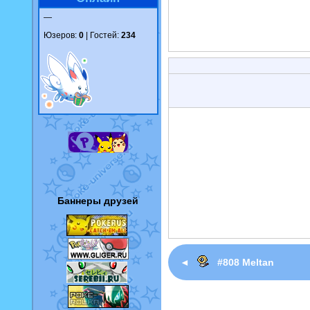
—
Юзеров:
0
| Гостей:
234
Баннеры друзей
◄
#808 Meltan