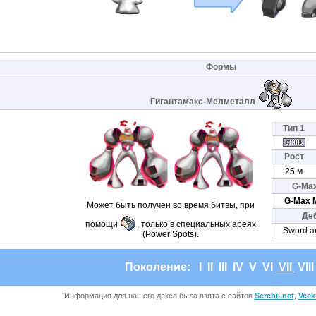
Формы
Гигантамакс-Мелметалл
Тип 1
Рост
25 м
G-Ma
G-Max 
Может быть получен во время битвы, при
Де
помощи
, только в специальных ареях
Sword a
(Power Spots).
Поколение:
I
II
III
IV
V
VI
VII
VII
Информация для нашего декса была взята с сайтов
Serebii.net
,
Veek