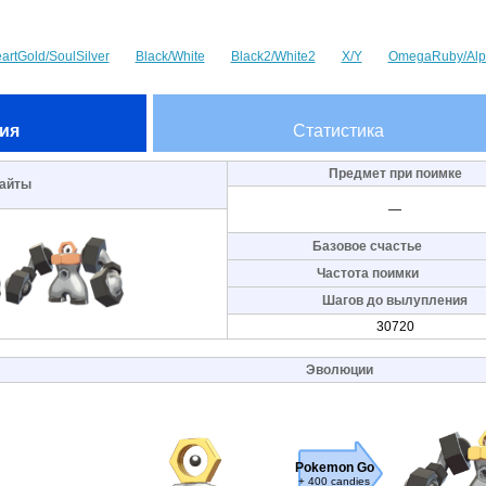
artGold/SoulSilver
Black/White
Black2/White2
X/Y
OmegaRuby/Alp
ия
Статистика
Предмет при поимке
айты
—
Базовое счастье
Частота поимки
Шагов до вылупления
30720
Эволюции
Pokemon Go
+ 400 candies