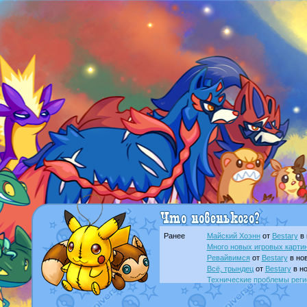
Ранее
Майский Хоэнн
от
Bestary
в 
Много новых игровых картин
Ревайвимся
от
Bestary
в нов
Всё, трындец
от
Bestary
в но
Технические проблемы реги
доброе утро славяне
от
Dak
Йолда и Мимикью
от
MavisN