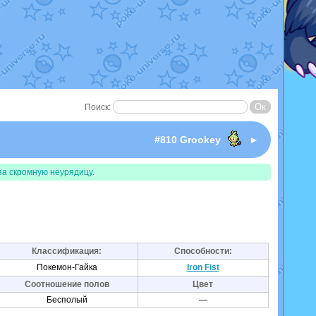
Поиск:
I
#810 Grookey
►
за скромную неурядицу.
Классификация:
Способности:
Покемон-Гайка
Iron Fist
Соотношение полов
Цвет
Бесполый
—