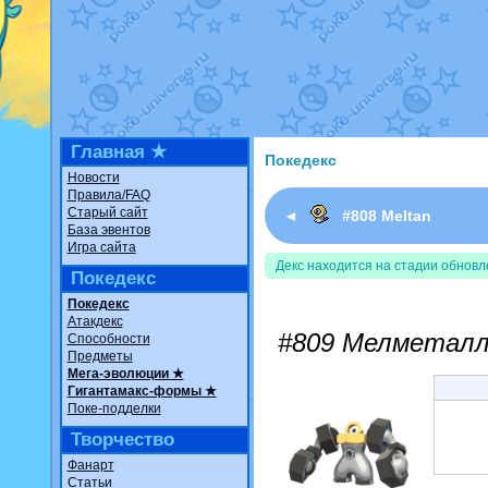
Недовольный котомангуст
о
The Dark Wishmaker
от
Ran
шадоу спиритомб
от
ilovear
траббиш
от
ilovearceus
в фан
Raging Bolt
от
GraceDaFox
в
Shadow mismagius
от
JOK_ju
художник
от
vicavica
в фанар
Главная ★
Покедекс
Новости
Правила/FAQ
Старый сайт
◄
#808 Meltan
База эвентов
Игра сайта
Декс находится на стадии обновл
Покедекс
Покедекс
Атакдекс
#809 Мелметал
Способности
Предметы
Мега-эволюции ★
Гигантамакс-формы ★
Поке-подделки
Творчество
Фанарт
Статьи