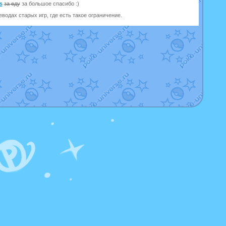
s
за еду
за большое спасибо :)
одах старых игр, где есть такое ограничение.