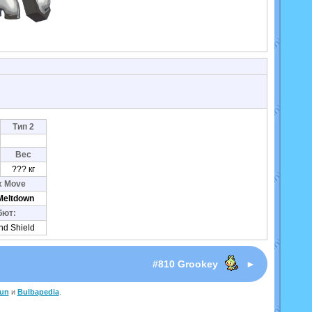
Тип 2
Вес
??? кг
x Move
Meltdown
бют:
nd Shield
I
#810 Grookey
►
un
и
Bulbapedia
.