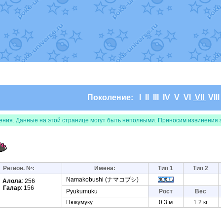
т
Randomon
в фанарте.
domon
в фанарте.
ceus
в фанарте.
арте.
 фанарте.
lia
в фанарте.
те.
Все обновления
Поколение:
I
II
III
IV
V
VI
VII
VII
ения. Данные на этой странице могут быть неполными. Приносим извинения 
Регион. №:
Имена:
Тип 1
Тип 2
Namakobushi (ナマコブシ)
Алола
: 256
Галар
: 156
Pyukumuku
Рост
Вес
Пюкумуку
0.3 м
1.2 кг