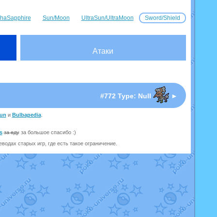
haSapphire
Sun/Moon
UltraSun/UltraMoon
Sword/Shield
Атаки
I
#772 Type: Null
►
un
и
Bulbapedia
.
s
за еду
за большое спасибо :)
одах старых игр, где есть такое ограничение.