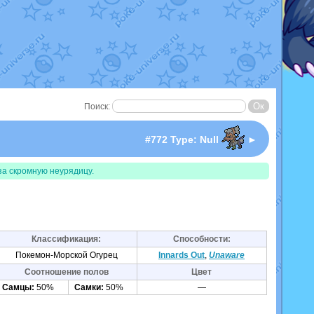
Поиск:
I
#772 Type: Null
►
за скромную неурядицу.
Классификация:
Способности:
Покемон-Морской Огурец
Innards Out
,
Unaware
Соотношение полов
Цвет
Самцы:
50%
Самки:
50%
—