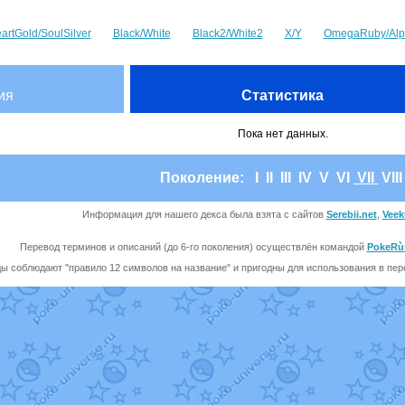
artGold/SoulSilver
Black/White
Black2/White2
X/Y
OmegaRuby/Alp
ия
Статистика
Пока нет данных.
Поколение:
I
II
III
IV
V
VI
VII
VII
Информация для нашего декса была взята с сайтов
Serebii.net
,
Veek
Перевод терминов и описаний (до 6-го поколения) осуществлён командой
PokeRù
ы соблюдают "правило 12 символов на название" и пригодны для использования в перев