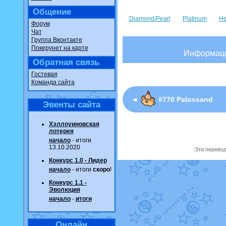
Общение
Diamond/Pearl
Platinum
He
Форум
Чат
Группа Вконтакте
Покерунет на карте
Информац
Обратная связь
Гостевая
Команда сайта
◄
#770 Palossand
Эвенты сайта
Хэллоуиновская
лотерея
начало
- итоги
13.10.2020
Эти перевод
Конкурс 1.0 - Лидер
начало
- итоги
скоро
!
Конкурс 1.1 -
Эволюция
начало
-
итоги
Онлайн