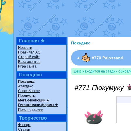
Недовольный котомангуст
о
The Dark Wishmaker
от
Ran
шадоу спиритомб
от
ilovear
траббиш
от
ilovearceus
в фан
Raging Bolt
от
GraceDaFox
в
Shadow mismagius
от
JOK_ju
художник
от
vicavica
в фанар
Главная ★
Покедекс
Новости
Правила/FAQ
Старый сайт
◄
#770 Palossand
База эвентов
Игра сайта
Декс находится на стадии обновл
Покедекс
Покедекс
#771 Пюкумуку
Атакдекс
Способности
Предметы
Мега-эволюции ★
Гигантамакс-формы ★
Поке-подделки
Творчество
Фанарт
Статьи