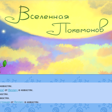
новостях.
ок!
от
Bestary
в новостях.
остях.
востях.
страции
от
Bestary
в новостях.
ku
в фанарте.
yanCat
в фанарте.