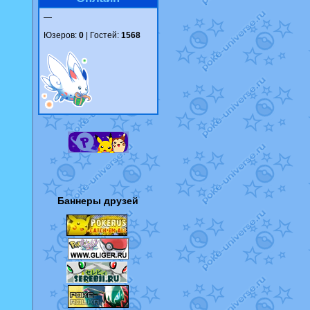
—
Юзеров:
0
| Гостей:
1568
Баннеры друзей