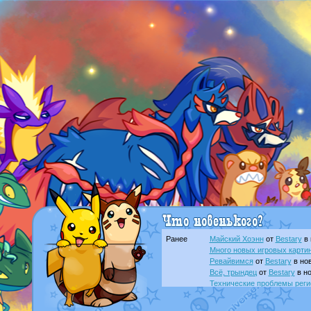
Ранее
Майский Хоэнн
от
Bestary
в 
Много новых игровых картин
Ревайвимся
от
Bestary
в нов
Всё, трындец
от
Bestary
в но
Технические проблемы реги
доброе утро славяне
от
Dak
Йолда и Мимикью
от
MavisN