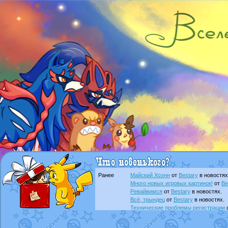
Ранее
Майский Хоэнн
от
Bestary
в новостях
Много новых игровых картинок!
от
Be
Ревайвимся
от
Bestary
в новостях.
Всё, трындец
от
Bestary
в новостях.
Технические проблемы регистрации
доброе утро славяне
от
Dakku
в фана
Йолда и Мимикью
от
MavisNyanCat
в