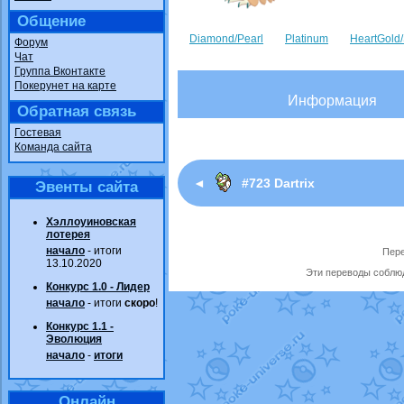
Общение
Diamond/Pearl
Platinum
HeartGold/
Форум
Чат
Группа Вконтакте
Покерунет на карте
Информация
Обратная связь
Гостевая
Команда сайта
◄
#723 Dartrix
Эвенты сайта
Хэллоуиновская
лотерея
начало
- итоги
Пере
13.10.2020
Эти переводы соблюд
Конкурс 1.0 - Лидер
начало
- итоги
скоро
!
Конкурс 1.1 -
Эволюция
начало
-
итоги
Онлайн