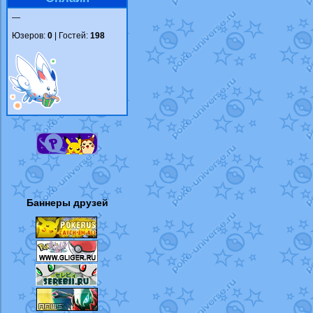
—
Юзеров:
0
| Гостей:
198
Баннеры друзей