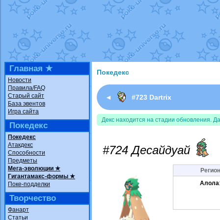
Недовольный котомангуст
от
Rando
The Dark Wishmaker
от
Randomon
в ф
шадоу спиритомб
от
ilovearceus
в фа
траббиш
от
ilovearceus
в фанарте.
Raging Bolt
от
GraceDaFox
в фанарте
Shadow mismagius
от
JOK_julia
в фан
художник
от
vicavica
в фанарте.
Главная ★
Покедекс
Новости
Правила/FAQ
Старый сайт
◄
#723 Dartrix
База эвентов
Игра сайта
Декс находится на стадии обновления. Д
Покедекс
Покедекс
Атакдекс
#724 Десайдуай
Способности
Предметы
Мега-эволюции ★
Регион
Гигантамакс-формы ★
Алола
Поке-подделки
Творчество
Фанарт
Статьи