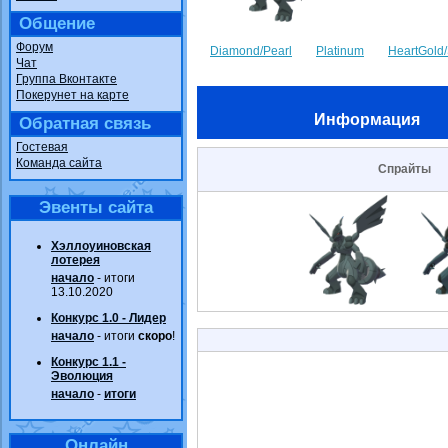
Общение
Форум
Diamond/Pearl
Platinum
HeartGold/
Чат
Группа Вконтакте
Покерунет на карте
Информация
Обратная связь
Гостевая
Команда сайта
Спрайты
Эвенты сайта
Хэллоуиновская
лотерея
начало
- итоги
13.10.2020
Конкурс 1.0 - Лидер
начало
- итоги
скоро
!
Конкурс 1.1 -
Эволюция
начало
-
итоги
Онлайн