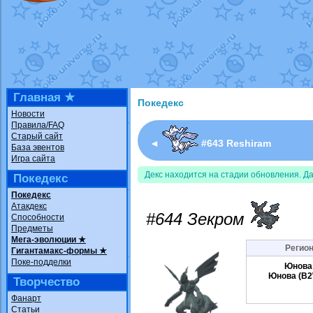
Недовольный котомангуст
от
Rando
The Dark Wishmaker
от
Randomon
в ф
шадоу спиритомб
от
ilovearceus
в фа
траббиш
от
ilovearceus
в фанарте.
Raging Bolt
от
GraceDaFox
в фанарте
Shadow mismagius
от
JOK_julia
в фан
художник
от
vicavica
в фанарте.
Главная ★
Покедекс
Новости
Правила/FAQ
Старый сайт
◄
#643 Reshiram
База эвентов
Игра сайта
Декс находится на стадии обновления. Д
Покедекс
Покедекс
Атакдекс
#644 Зекром
Способности
Предметы
Мега-эволюции ★
Регион
Гигантамакс-формы ★
Поке-подделки
Юнова
Юнова (B2
Творчество
Фанарт
Статьи