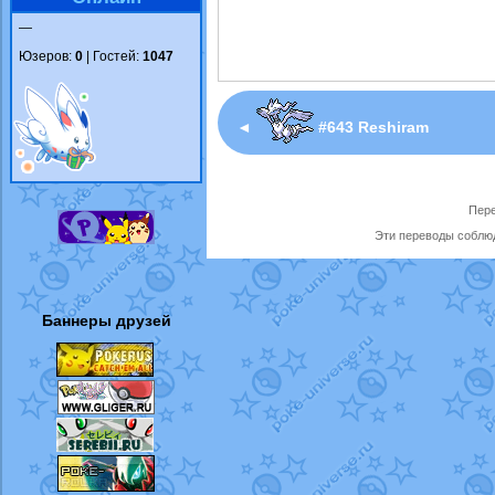
—
Юзеров:
0
| Гостей:
1047
◄
#643 Reshiram
Пере
Эти переводы соблюд
Баннеры друзей