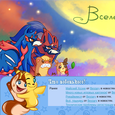
Ранее
Майский Хоэнн
от
Bestary
в новостях
Много новых игровых картинок!
от
Be
Ревайвимся
от
Bestary
в новостях.
Всё, трындец
от
Bestary
в новостях.
Технические проблемы регистрации
доброе утро славяне
от
Dakku
в фана
Йолда и Мимикью
от
MavisNyanCat
в