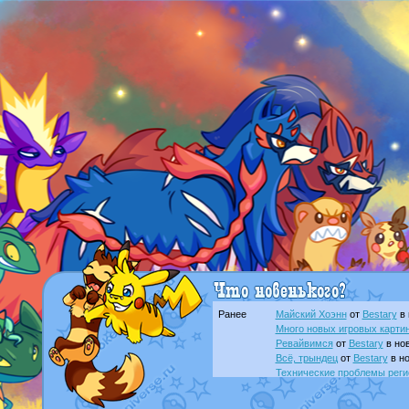
Ранее
Майский Хоэнн
от
Bestary
в 
Много новых игровых картин
Ревайвимся
от
Bestary
в нов
Всё, трындец
от
Bestary
в но
Технические проблемы реги
доброе утро славяне
от
Dak
Йолда и Мимикью
от
MavisN