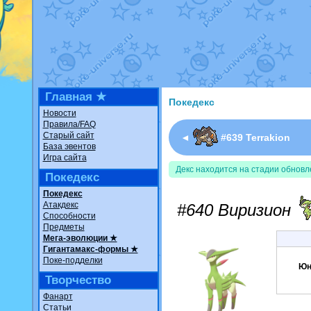
Недовольный котомангуст
о
The Dark Wishmaker
от
Ran
шадоу спиритомб
от
ilovear
траббиш
от
ilovearceus
в фан
Raging Bolt
от
GraceDaFox
в
Shadow mismagius
от
JOK_ju
художник
от
vicavica
в фанар
Главная ★
Покедекс
Новости
Правила/FAQ
Старый сайт
◄
#639 Terrakion
База эвентов
Игра сайта
Декс находится на стадии обновл
Покедекс
Покедекс
Атакдекс
#640 Виризион
Способности
Предметы
Мега-эволюции ★
Гигантамакс-формы ★
Поке-подделки
Юн
Творчество
Фанарт
Статьи