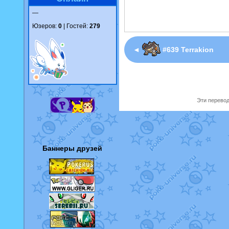
—
Юзеров:
0
| Гостей:
279
◄
#639 Terrakion
Эти перевод
Баннеры друзей