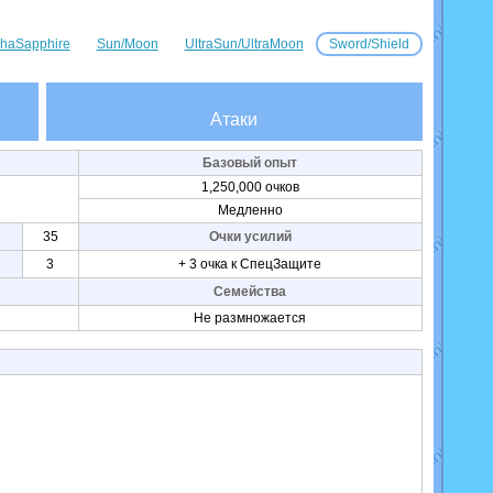
haSapphire
Sun/Moon
UltraSun/UltraMoon
Sword/Shield
Атаки
Базовый опыт
1,250,000 очков
Медленно
35
Очки усилий
3
+ 3 очка к СпецЗащите
Семейства
Не размножается