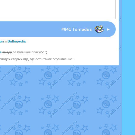
I
#641 Tornadus
►
un
и
Bulbapedia
.
s
за еду
за большое спасибо :)
одах старых игр, где есть такое ограничение.