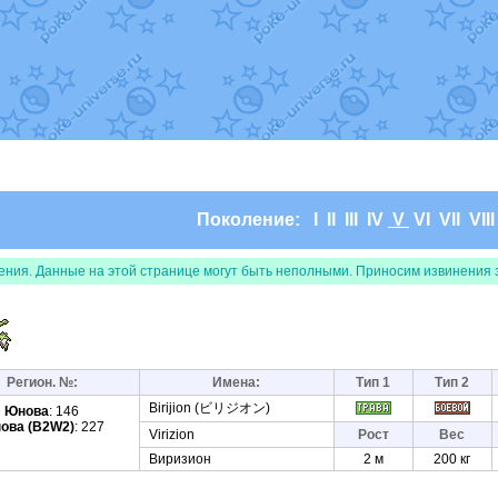
т
Randomon
в фанарте.
domon
в фанарте.
ceus
в фанарте.
арте.
 фанарте.
lia
в фанарте.
те.
Все обновления
Поколение:
I
II
III
IV
V
VI
VII
VII
ения. Данные на этой странице могут быть неполными. Приносим извинения 
Регион. №:
Имена:
Тип 1
Тип 2
Birijion (ビリジオン)
Юнова
: 146
ова (B2W2)
: 227
Virizion
Рост
Вес
Виризион
2 м
200 кг