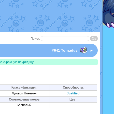
Поиск:
I
#641 Tornadus
►
за скромную неурядицу.
Классификация:
Способности:
Луговой Покемон
Justified
Соотношение полов
Цвет
Бесполый
—