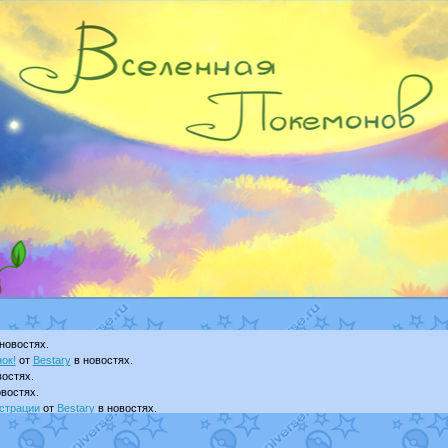
новостях.
ок!
от
Bestary
в новостях.
остях.
востях.
страции
от
Bestary
в новостях.
ku
в фанарте.
yanCat
в фанарте.