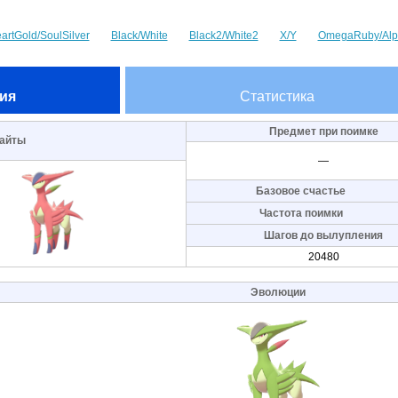
artGold/SoulSilver
Black/White
Black2/White2
X/Y
OmegaRuby/Alp
ия
Статистика
Предмет при поимке
айты
—
Базовое счастье
Частота поимки
Шагов до вылупления
20480
Эволюции