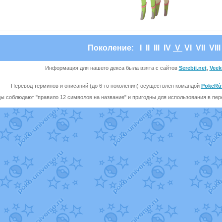
Поколение:
I
II
III
IV
V
VI
VII
VII
Информация для нашего декса была взята с сайтов
Serebii.net
,
Veek
Перевод терминов и описаний (до 6-го поколения) осуществлён командой
PokeRù
ы соблюдают "правило 12 символов на название" и пригодны для использования в перев