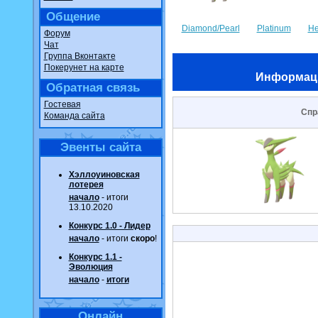
Общение
Diamond/Pearl
Platinum
He
Форум
Чат
Группа Вконтакте
Покерунет на карте
Информац
Обратная связь
Гостевая
Спр
Команда сайта
Эвенты сайта
Хэллоуиновская
лотерея
начало
- итоги
13.10.2020
Конкурс 1.0 - Лидер
начало
- итоги
скоро
!
Конкурс 1.1 -
Эволюция
начало
-
итоги
Онлайн