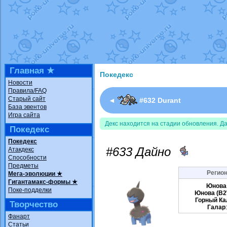
Недовольный котомангуст
от
Rando
The Dark Wishmaker
от
Randomon
в ф
шадоу спиритомб
от
ilovearceus
в фа
траббиш
от
ilovearceus
в фанарте.
Raging Bolt
от
GraceDaFox
в фанарте
Shadow mismagius
от
JOK_julia
в фан
художник
от
vicavica
в фанарте.
Главная ★
Покедекс
Новости
Правила/FAQ
Старый сайт
◄
#632 Durant
База эвентов
Игра сайта
Декс находится на стадии обновления. Д
Покедекс
Покедекс
#633 Дайно
Атакдекс
Способности
Предметы
Регион
Мега-эволюции ★
Гигантамакс-формы ★
Юнова
Поке-подделки
Юнова (B2
Горный Ка
Творчество
Галар
Фанарт
Статьи