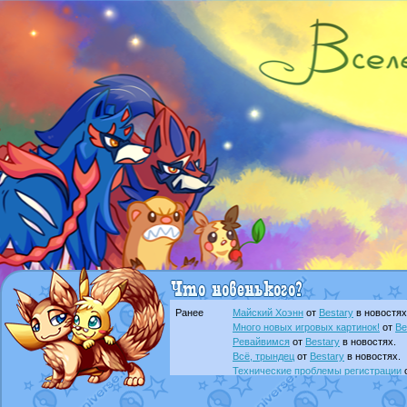
Ранее
Майский Хоэнн
от
Bestary
в новостях
Много новых игровых картинок!
от
Be
Ревайвимся
от
Bestary
в новостях.
Всё, трындец
от
Bestary
в новостях.
Технические проблемы регистрации
доброе утро славяне
от
Dakku
в фана
Йолда и Мимикью
от
MavisNyanCat
в