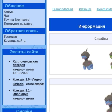
Общение
Diamond/Pearl
Platinum
HeartGold/
Форум
Чат
Группа Вконтакте
Покерунет на карте
Информация
Обратная связь
Гостевая
Спрайты
Команда сайта
Эвенты сайта
Хэллоуиновская
лотерея
начало
- итоги
13.10.2020
Конкурс 1.0 - Лидер
начало
- итоги
скоро
!
Конкурс 1.1 -
Эволюция
начало
-
итоги
Онлайн