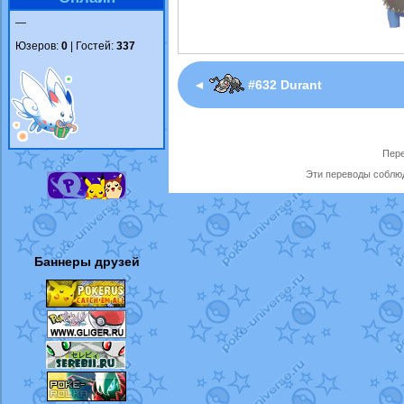
—
Юзеров:
0
| Гостей:
337
◄
#632 Durant
Пере
Эти переводы соблюд
Баннеры друзей