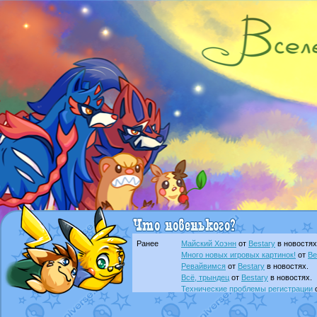
Ранее
Майский Хоэнн
от
Bestary
в новостях
Много новых игровых картинок!
от
Be
Ревайвимся
от
Bestary
в новостях.
Всё, трындец
от
Bestary
в новостях.
Технические проблемы регистрации
доброе утро славяне
от
Dakku
в фана
Йолда и Мимикью
от
MavisNyanCat
в