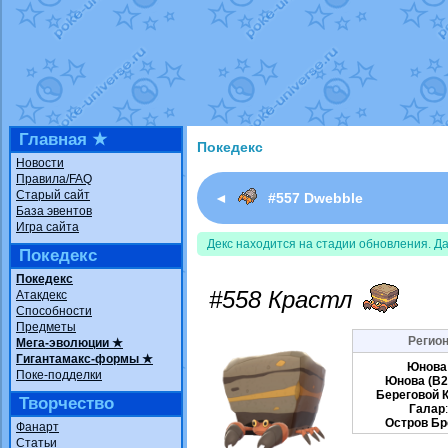
Недовольный котомангуст
от
Rando
The Dark Wishmaker
от
Randomon
в ф
шадоу спиритомб
от
ilovearceus
в фа
траббиш
от
ilovearceus
в фанарте.
Raging Bolt
от
GraceDaFox
в фанарте
Shadow mismagius
от
JOK_julia
в фан
художник
от
vicavica
в фанарте.
Главная ★
Покедекс
Новости
Правила/FAQ
Старый сайт
◄
#557 Dwebble
База эвентов
Игра сайта
Декс находится на стадии обновления. Д
Покедекс
Покедекс
#558 Крастл
Атакдекс
Способности
Предметы
Регион
Мега-эволюции ★
Гигантамакс-формы ★
Юнова
Поке-подделки
Юнова (B
Береговой 
Творчество
Галар
Остров Бр
Фанарт
Статьи