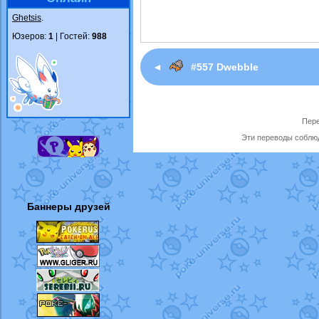
Ghetsis
.
Юзеров:
1
| Гостей:
988
◄
#557 Dwebble
Пере
Эти переводы соблюд
Баннеры друзей