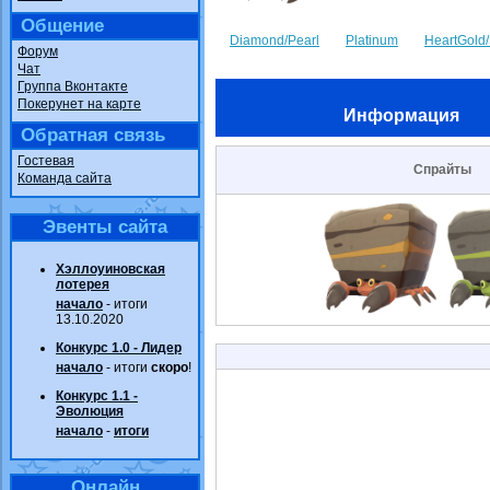
Общение
Diamond/Pearl
Platinum
HeartGold/
Форум
Чат
Группа Вконтакте
Покерунет на карте
Информация
Обратная связь
Гостевая
Спрайты
Команда сайта
Эвенты сайта
Хэллоуиновская
лотерея
начало
- итоги
13.10.2020
Конкурс 1.0 - Лидер
начало
- итоги
скоро
!
Конкурс 1.1 -
Эволюция
начало
-
итоги
Онлайн