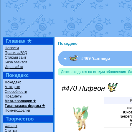
Недовольный котомангуст
от
R
The Dark Wishmaker
от
Random
шадоу спиритомб
от
ilovearceus
траббиш
от
ilovearceus
в фанарт
Raging Bolt
от
GraceDaFox
в фан
Shadow mismagius
от
JOK_julia
в
художник
от
vicavica
в фанарте.
Главная ★
Покедекс
Новости
Правила/FAQ
Старый сайт
◄
#469 Yanmega
База эвентов
Игра сайта
Декс находится на стадии обновления. Д
Покедекс
Покедекс
#470 Лифеон
Атакдекс
Способности
Предметы
Р
Мега-эволюции ★
Гигантамакс-формы ★
Син
Поке-подделки
Юнов
Берег
Творчество
А
Фанарт
Статьи