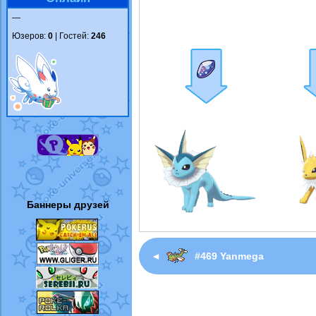
—
Юзеров:
0
| Гостей:
246
Баннеры друзей
◄
#469 Yanmega