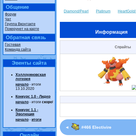
Общение
Diamond/Pearl
Platinum
HeartGold/
Форум
Чат
Группа Вконтакте
Покерунет на карте
Информация
Обратная связь
Гостевая
Спрайты
Команда сайта
Эвенты сайта
Хэллоуиновская
лотерея
начало
- итоги
13.10.2020
Конкурс 1.0 - Лидер
начало
- итоги
скоро
!
Конкурс 1.1 -
Эволюция
начало
-
итоги
◄
#466 Electivire
Онлайн