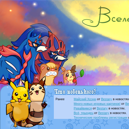
Ранее
Майский Хоэнн
от
Bestary
в новостях
Много новых игровых картинок!
от
Be
Ревайвимся
от
Bestary
в новостях.
Всё, трындец
от
Bestary
в новостях.
Технические проблемы регистрации
доброе утро славяне
от
Dakku
в фана
Йолда и Мимикью
от
MavisNyanCat
в