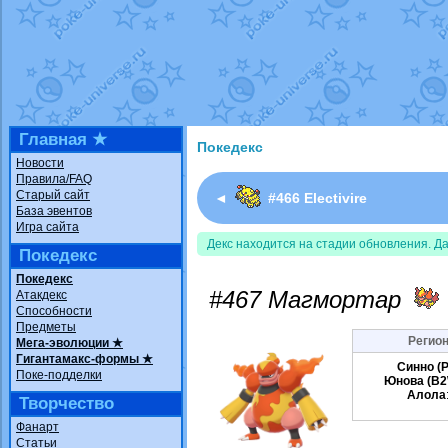
Недовольный котомангуст
от
Rando
The Dark Wishmaker
от
Randomon
в ф
шадоу спиритомб
от
ilovearceus
в фа
траббиш
от
ilovearceus
в фанарте.
Raging Bolt
от
GraceDaFox
в фанарте
Shadow mismagius
от
JOK_julia
в фан
художник
от
vicavica
в фанарте.
Главная ★
Покедекс
Новости
Правила/FAQ
Старый сайт
◄
#466 Electivire
База эвентов
Игра сайта
Декс находится на стадии обновления. Д
Покедекс
Покедекс
#467 Магмортар
Атакдекс
Способности
Предметы
Регион
Мега-эволюции ★
Гигантамакс-формы ★
Синно (P
Поке-подделки
Юнова (B2
Алола
Творчество
Фанарт
Статьи