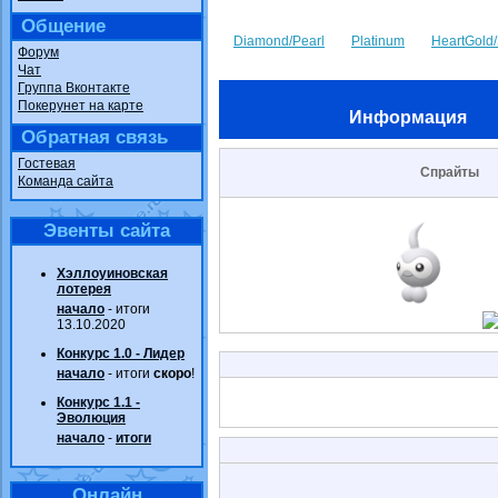
Общение
Diamond/Pearl
Platinum
HeartGold/
Форум
Чат
Группа Вконтакте
Покерунет на карте
Информация
Обратная связь
Гостевая
Спрайты
Команда сайта
Эвенты сайта
Хэллоуиновская
лотерея
начало
- итоги
13.10.2020
Конкурс 1.0 - Лидер
начало
- итоги
скоро
!
Конкурс 1.1 -
Эволюция
начало
-
итоги
Онлайн