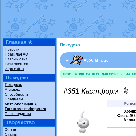
Недовольный котомангуст
от
Rando
The Dark Wishmaker
от
Randomon
в ф
шадоу спиритомб
от
ilovearceus
в фа
траббиш
от
ilovearceus
в фанарте.
Raging Bolt
от
GraceDaFox
в фанарте
Shadow mismagius
от
JOK_julia
в фан
художник
от
vicavica
в фанарте.
Главная ★
Покедекс
Новости
Правила/FAQ
Старый сайт
◄
#350 Milotic
База эвентов
Игра сайта
Декс находится на стадии обновления. Д
Покедекс
Покедекс
#351 Кастформ
Атакдекс
Способности
Предметы
Регион
Мега-эволюции ★
Гигантамакс-формы ★
Хоэнн
Поке-подделки
Юнова (B2
Алола
Творчество
Фанарт
Статьи