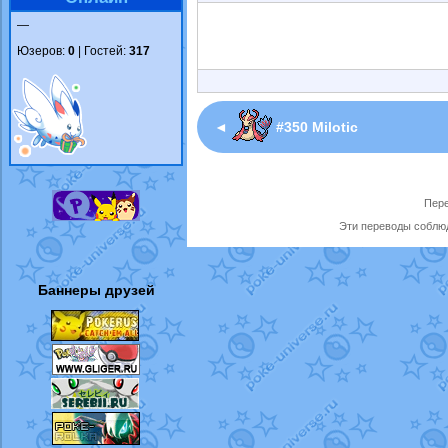
—
Юзеров:
0
| Гостей:
317
◄
#350 Milotic
Пере
Эти переводы соблюд
Баннеры друзей