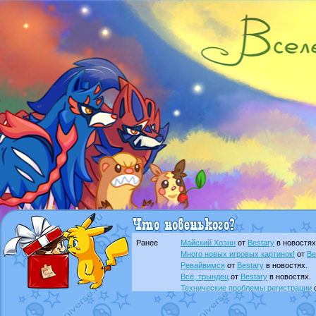
Ранее
Майский Хоэнн
от
Bestary
в новостях
Много новых игровых картинок!
от
Be
Ревайвимся
от
Bestary
в новостях.
Всё, трындец
от
Bestary
в новостях.
Технические проблемы регистрации
доброе утро славяне
от
Dakku
в фана
Йолда и Мимикью
от
MavisNyanCat
в