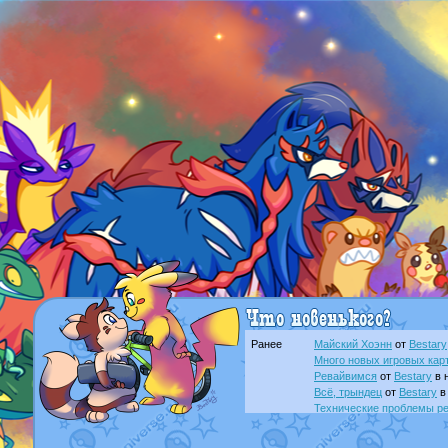
Ранее
Майский Хоэнн
от
Bestary
Много новых игровых кар
Ревайвимся
от
Bestary
в 
Всё, трындец
от
Bestary
в
Технические проблемы ре
доброе утро славяне
от
D
Йолда и Мимикью
от
Mavi