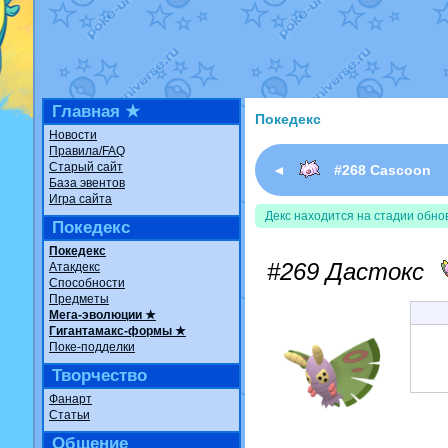
Недовольный котомангус
The Dark Wishmaker
от
R
шадоу спиритомб
от
ilove
траббиш
от
ilovearceus
в 
Raging Bolt
от
GraceDaFo
Shadow mismagius
от
JOK_
художник
от
vicavica
в фа
Главная ★
Покедекс
Новости
Правила/FAQ
Старый сайт
◄
#268 Cascoon
База эвентов
Игра сайта
Декс находится на стадии обно
Покедекс
Покедекс
#269 Дастокс
Атакдекс
Способности
Предметы
Мега-эволюции ★
Гигантамакс-формы ★
Поке-подделки
Творчество
Фанарт
Статьи
Общение