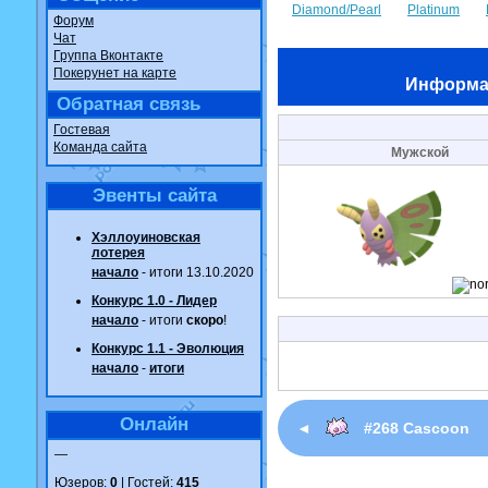
Diamond/Pearl
Platinum
Форум
Чат
Группа Вконтакте
Покерунет на карте
Информа
Обратная связь
Гостевая
Команда сайта
Мужской
Эвенты сайта
Хэллоуиновская
лотерея
начало
- итоги 13.10.2020
Конкурс 1.0 - Лидер
начало
- итоги
скоро
!
Конкурс 1.1 - Эволюция
начало
-
итоги
Онлайн
◄
#268 Cascoon
—
Юзеров:
0
| Гостей:
415