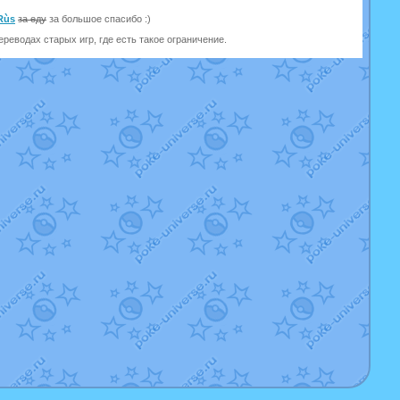
Rùs
за еду
за большое спасибо :)
реводах старых игр, где есть такое ограничение.