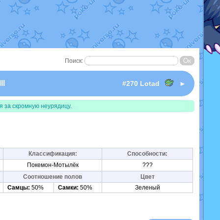
Поиск:
II
#270 Lotad
►
я за скромную неурядицу.
Классификация:
Способности:
Покемон-Мотылёк
???
Соотношение полов
Цвет
Самцы:
50%
Самки:
50%
Зеленый