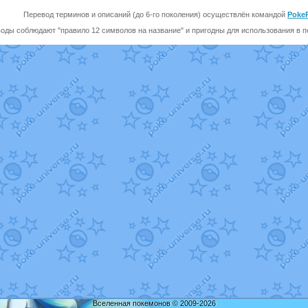
Перевод терминов и описаний (до 6-го поколения) осуществлён командой
Poke
оды соблюдают "правило 12 символов на название" и пригодны для использования в пе
Вселенная покемонов © 2009-2026