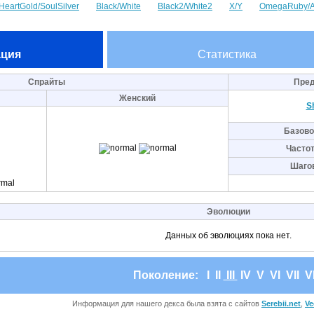
HeartGold/SoulSilver
Black/White
Black2/White2
X/Y
OmegaRuby/A
ция
Статистика
Спрайты
Пред
Женский
S
Базово
Часто
Шаго
Эволюции
Данных об эволюциях пока нет.
Поколение:
I
II
III
IV
V
VI
VII
VI
Информация для нашего декса была взята с сайтов
Serebii.net
,
Ve