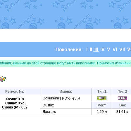
т
от
Randomon
в фанарте.
andomon
в фанарте.
arceus
в фанарте.
фанарте.
x
в фанарте.
julia
в фанарте.
нарте.
Все обновления
Поколение:
I
II
III
IV
V
VI
VII
VI
вления. Данные на этой странице могут быть неполными. Приносим извинени
Регион. №:
Имена:
Тип 1
Тип 2
Dokukeiru (ドクケイル)
Хоэнн
: 018
Синно
: 052
Dustox
Рост
Вес
Синно (Pt)
: 052
Дастокс
1.19 м
31.61 кг