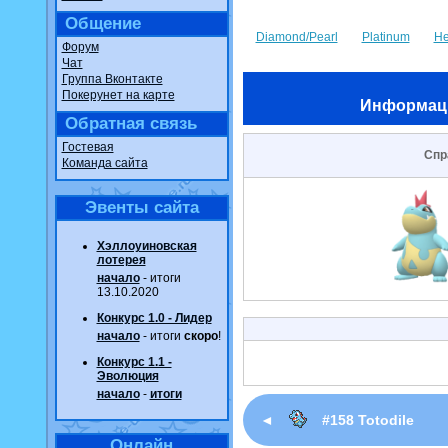
Общение
Diamond/Pearl
Platinum
He
Форум
Чат
Группа Вконтакте
Покерунет на карте
Информац
Обратная связь
Гостевая
Спр
Команда сайта
Эвенты сайта
Хэллоуиновская
лотерея
начало
- итоги
13.10.2020
Конкурс 1.0 - Лидер
начало
- итоги
скоро
!
Конкурс 1.1 -
Эволюция
начало
-
итоги
◄
#158 Totodile
Онлайн