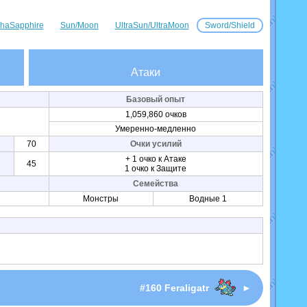
haSapphire
Sun/Moon
UltraSun/UltraMoon
Sword/Shield
Атаки
Базовый опыт
1,059,860 очков
Умеренно-медленно
70
Очки усилий
+ 1 очко к Атаке
45
1 очко к Защите
Семейства
Монстры
Водные 1
I
#160 Feraligatr
►