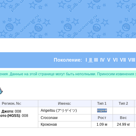
т
Randomon
в фанарте.
domon
в фанарте.
ceus
в фанарте.
арте.
 фанарте.
lia
в фанарте.
те.
Все обновления
Поколение:
I
II
III
IV
V
VI
VII
VII
ения. Данные на этой странице могут быть неполными. Приносим извинения 
Регион. №:
Имена:
Тип 1
Тип 2
Arigeitsu (アリゲイツ)
Джото
: 008
ото (HGSS)
: 008
Croconaw
Рост
Вес
Кроконав
1.09 м
24.99 кг