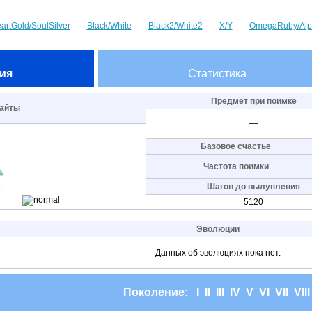
artGold/SoulSilver
Black/White
Black2/White2
X/Y
OmegaRuby/Alp
ия
Статистика
Предмет при поимке
айты
—
Базовое счастье
Частота поимки
Шагов до вылупления
5120
Эволюции
Данных об эволюциях пока нет.
Поколение:
I
II
III
IV
V
VI
VII
VII