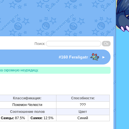
Поиск:
I
#160 Feraligatr
►
за скромную неурядицу.
Классификация:
Способности:
Покемон-Челюсти
???
Соотношение полов
Цвет
Самцы:
87.5%
Самки:
12.5%
Синий