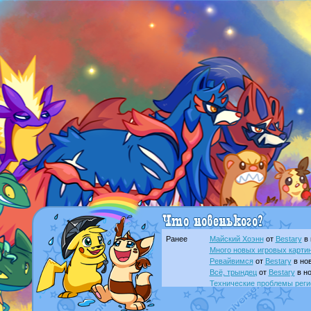
Ранее
Майский Хоэнн
от
Bestary
в 
Много новых игровых картин
Ревайвимся
от
Bestary
в нов
Всё, трындец
от
Bestary
в но
Технические проблемы реги
доброе утро славяне
от
Dak
Йолда и Мимикью
от
MavisN