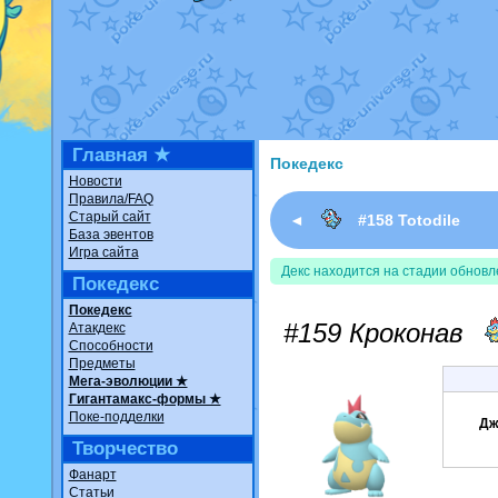
Недовольный котомангуст
о
The Dark Wishmaker
от
Ran
шадоу спиритомб
от
ilovear
траббиш
от
ilovearceus
в фан
Raging Bolt
от
GraceDaFox
в
Shadow mismagius
от
JOK_ju
художник
от
vicavica
в фанар
Главная ★
Покедекс
Новости
Правила/FAQ
Старый сайт
◄
#158 Totodile
База эвентов
Игра сайта
Декс находится на стадии обновл
Покедекс
Покедекс
#159 Кроконав
Атакдекс
Способности
Предметы
Мега-эволюции ★
Гигантамакс-формы ★
Поке-подделки
Дж
Творчество
Фанарт
Статьи