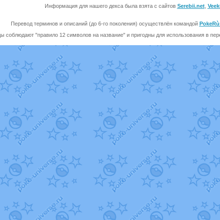
Информация для нашего декса была взята с сайтов
Serebii.net
,
Veek
Перевод терминов и описаний (до 6-го поколения) осуществлён командой
PokeRù
ы соблюдают "правило 12 символов на название" и пригодны для использования в перев