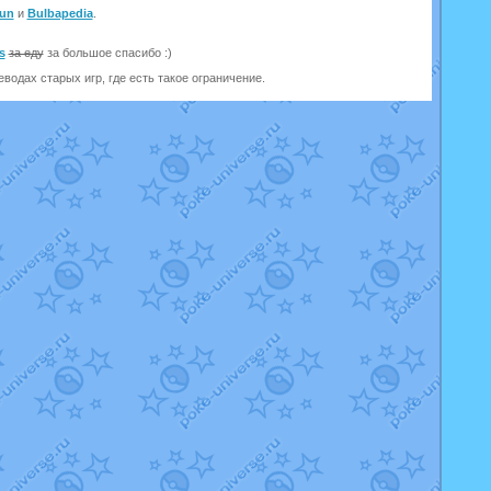
un
и
Bulbapedia
.
s
за еду
за большое спасибо :)
одах старых игр, где есть такое ограничение.