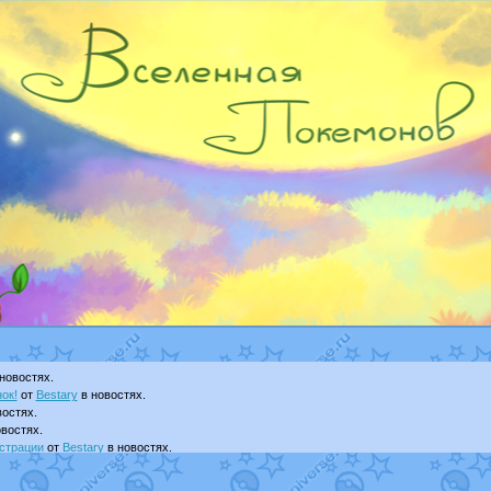
новостях.
ок!
от
Bestary
в новостях.
остях.
востях.
страции
от
Bestary
в новостях.
ku
в фанарте.
yanCat
в фанарте.