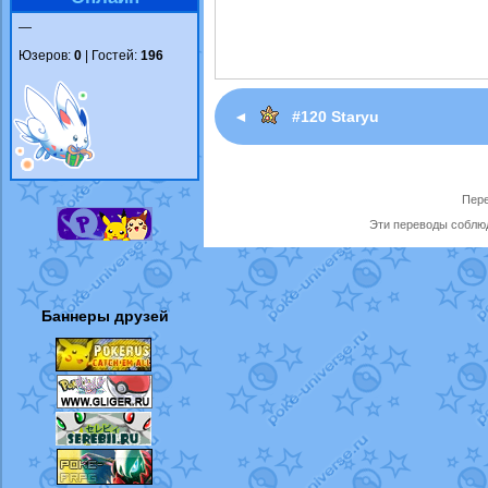
—
Юзеров:
0
| Гостей:
196
◄
#120 Staryu
Пере
Эти переводы соблюд
Баннеры друзей