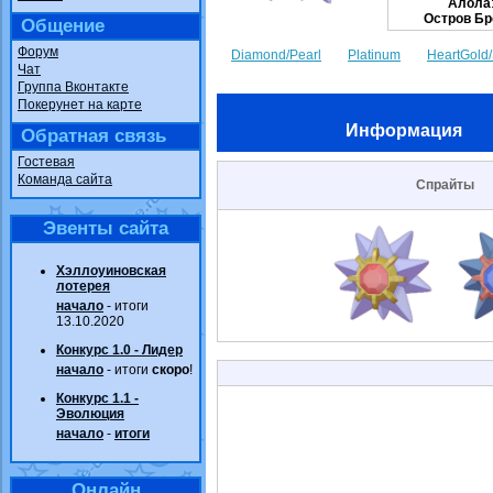
Алола
Остров Бр
Общение
Форум
Diamond/Pearl
Platinum
HeartGold/
Чат
Группа Вконтакте
Покерунет на карте
Информация
Обратная связь
Гостевая
Команда сайта
Спрайты
Эвенты сайта
Хэллоуиновская
лотерея
начало
- итоги
13.10.2020
Конкурс 1.0 - Лидер
начало
- итоги
скоро
!
Конкурс 1.1 -
Эволюция
начало
-
итоги
Онлайн