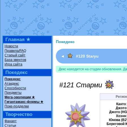
Недовольный котомангуст
от
Rando
The Dark Wishmaker
от
Randomon
в ф
шадоу спиритомб
от
ilovearceus
в фа
траббиш
от
ilovearceus
в фанарте.
Raging Bolt
от
GraceDaFox
в фанарте
Shadow mismagius
от
JOK_julia
в фан
художник
от
vicavica
в фанарте.
Главная ★
Покедекс
Новости
Правила/FAQ
Старый сайт
◄
#120 Staryu
База эвентов
Игра сайта
Декс находится на стадии обновления. Д
Покедекс
Покедекс
#121 Старми
Атакдекс
Способности
Предметы
Регион
Мега-эволюции ★
Гигантамакс-формы ★
Канто
Поке-подделки
Джото
Джото (HG
Творчество
Хоэнн
Юнова (B2
Фанарт
Береговой 
Статьи