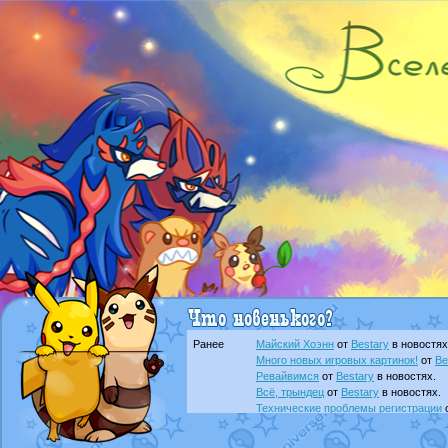
Ранее
Майский Хоэнн
от
Bestary
в новостях
Много новых игровых картинок!
от
Be
Ревайвимся
от
Bestary
в новостях.
Всё, трындец
от
Bestary
в новостях.
Технические проблемы регистрации
доброе утро славяне
от
Dakku
в фана
Йолда и Мимикью
от
MavisNyanCat
в