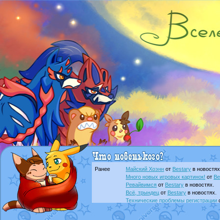
Ранее
Майский Хоэнн
от
Bestary
в новостях
Много новых игровых картинок!
от
Be
Ревайвимся
от
Bestary
в новостях.
Всё, трындец
от
Bestary
в новостях.
Технические проблемы регистрации
доброе утро славяне
от
Dakku
в фана
Йолда и Мимикью
от
MavisNyanCat
в