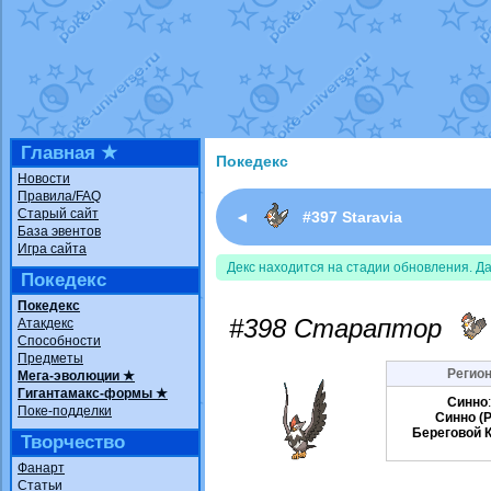
Недовольный котомангуст
от
Rando
The Dark Wishmaker
от
Randomon
в ф
шадоу спиритомб
от
ilovearceus
в фа
траббиш
от
ilovearceus
в фанарте.
Raging Bolt
от
GraceDaFox
в фанарте
Shadow mismagius
от
JOK_julia
в фан
художник
от
vicavica
в фанарте.
Главная ★
Покедекс
Новости
Правила/FAQ
Старый сайт
◄
#397 Staravia
База эвентов
Игра сайта
Декс находится на стадии обновления. Д
Покедекс
Покедекс
#398 Стараптор
Атакдекс
Способности
Предметы
Регион
Мега-эволюции ★
Гигантамакс-формы ★
Синно
Поке-подделки
Синно (P
Береговой 
Творчество
Фанарт
Статьи