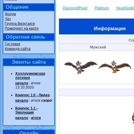
Общение
Diamond/Pearl
Platinum
HeartGold/
Форум
Чат
Группа Вконтакте
Информация
Покерунет на карте
Обратная связь
Сп
Гостевая
Мужской
Команда сайта
Эвенты сайта
Хэллоуиновская
лотерея
начало
- итоги
13.10.2020
Конкурс 1.0 - Лидер
начало
- итоги
скоро
!
Конкурс 1.1 -
Эволюция
начало
-
итоги
Онлайн