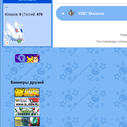
—
◄
#397 Staravia
Юзеров:
0
| Гостей:
479
Пере
Эти переводы соблюд
Баннеры друзей