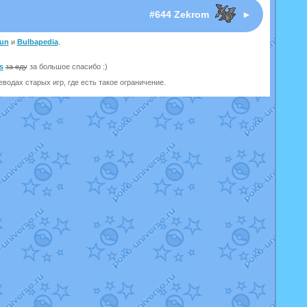
#644 Zekrom
►
un
и
Bulbapedia
.
s
за еду
за большое спасибо :)
одах старых игр, где есть такое ограничение.