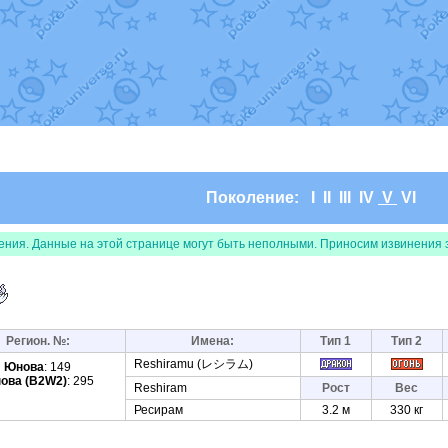
т
Randomon
в фанарте.
domon
в фанарте.
ceus
в фанарте.
арте.
 фанарте.
lia
в фанарте.
те.
Все обновления
Поколение:
I
II
III
IV
V
VI
ения. Данные на этой странице могут быть неполными. Приносим извинения 
Регион. №:
Имена:
Тип 1
Тип 2
Reshiramu (レシラム)
Юнова
: 149
ова (B2W2)
: 295
Reshiram
Рост
Вес
Ресирам
3.2 м
330 кг