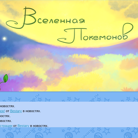
новостях.
ок!
от
Bestary
в новостях.
остях.
востях.
страции
от
Bestary
в новостях.
ku
в фанарте.
yanCat
в фанарте.