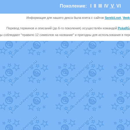
Поколение:
I
II
III
IV
V
VI
Информация для нашего декса была взята с сайтов
Serebii.net
,
Veek
Перевод терминов и описаний (до 6-го поколения) осуществлён командой
PokeRù
ы соблюдают "правило 12 символов на название" и пригодны для использования в перев