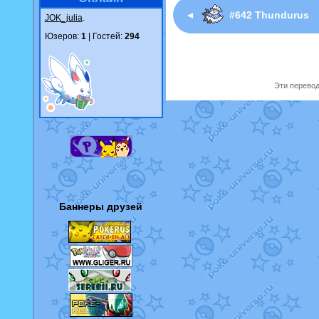
◄
#642 Thundurus
JOK_julia
.
Юзеров:
1
| Гостей:
294
Эти перевод
Баннеры друзей