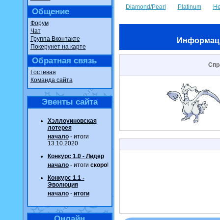
Diamond/Pearl
Platinum
He
Общение
Форум
Чат
Группа Вконтакте
Информац
Покерунет на карте
Обратная связь
Спр
Гостевая
Команда сайта
Эвенты сайта
Хэллоуиновская
лотерея
начало
- итоги
13.10.2020
Конкурс 1.0 - Лидер
начало
- итоги
скоро
!
Конкурс 1.1 -
Эволюция
начало
-
итоги
Онлайн