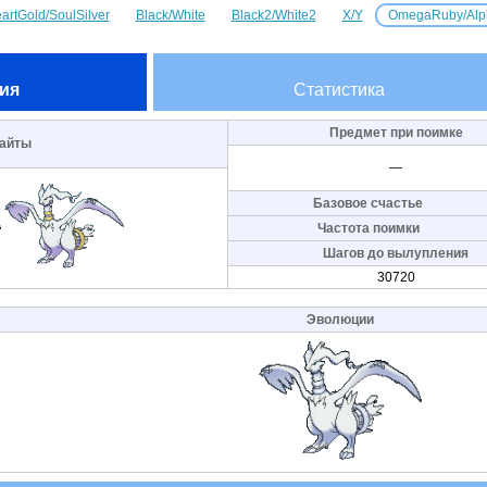
artGold/SoulSilver
Black/White
Black2/White2
X/Y
OmegaRuby/Alp
ия
Статистика
Предмет при поимке
айты
—
Базовое счастье
Частота поимки
Шагов до вылупления
30720
Эволюции