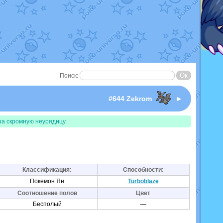
Поиск:
#644 Zekrom
►
за скромную неурядицу.
Классификация:
Способности:
Покемон Ян
Turboblaze
Соотношение полов
Цвет
Бесполый
—