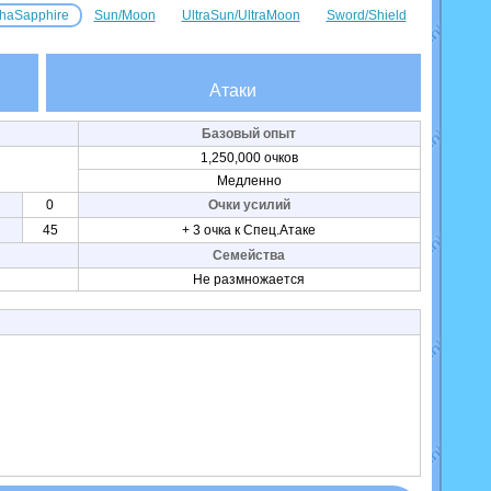
haSapphire
Sun/Moon
UltraSun/UltraMoon
Sword/Shield
Атаки
Базовый опыт
1,250,000 очков
Медленно
0
Очки усилий
45
+ 3 очка к Спец.Атаке
Семейства
Не размножается