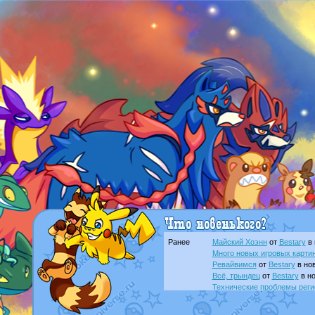
Ранее
Майский Хоэнн
от
Bestary
в 
Много новых игровых картин
Ревайвимся
от
Bestary
в нов
Всё, трындец
от
Bestary
в но
Технические проблемы реги
доброе утро славяне
от
Dak
Йолда и Мимикью
от
MavisN