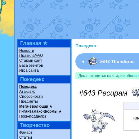
Недовольный котомангуст
о
The Dark Wishmaker
от
Ran
шадоу спиритомб
от
ilovear
траббиш
от
ilovearceus
в фан
Raging Bolt
от
GraceDaFox
в
Shadow mismagius
от
JOK_ju
художник
от
vicavica
в фанар
Главная ★
Покедекс
Новости
Правила/FAQ
Старый сайт
◄
#642 Thundurus
База эвентов
Игра сайта
Декс находится на стадии обновл
Покедекс
Покедекс
#643 Ресирам
Атакдекс
Способности
Предметы
Мега-эволюции ★
Гигантамакс-формы ★
Поке-подделки
Юн
Творчество
Фанарт
Статьи