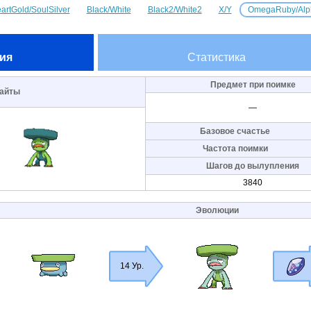
artGold/SoulSilver
Black/White
Black2/White2
X/Y
OmegaRuby/Alp
ия
Статистика
Предмет при поимке
айты
—
Базовое счастье
Частота поимки
Шагов до вылупления
3840
Эволюции
14 Ур.