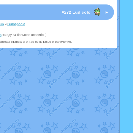
#272 Ludicolo
►
un
и
Bulbapedia
.
s
за еду
за большое спасибо :)
одах старых игр, где есть такое ограничение.