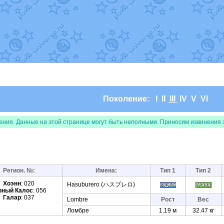
т
Randomon
в фанарте.
domon
в фанарте.
ceus
в фанарте.
арте.
 фанарте.
lia
в фанарте.
те.
Все обновления
Поколение:
I
II
III
IV
V
VI
ения. Данные на этой странице могут быть неполными. Приносим извинения 
Регион. №:
Имена:
Тип 1
Тип 2
Хоэнн
: 020
Hasuburero (ハスブレロ)
рный Калос
: 056
Галар
: 037
Lombre
Рост
Вес
Ломбре
1.19 м
32.47 кг