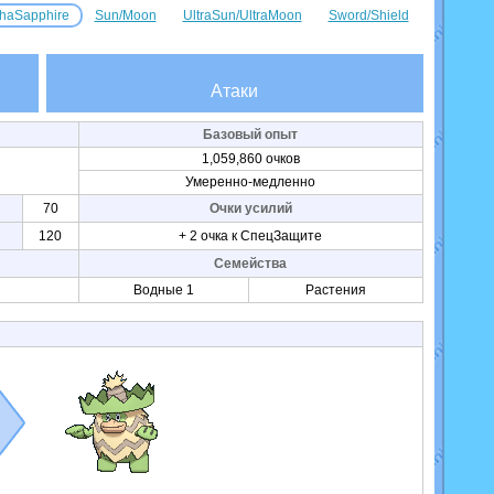
haSapphire
Sun/Moon
UltraSun/UltraMoon
Sword/Shield
Атаки
Базовый опыт
1,059,860 очков
Умеренно-медленно
70
Очки усилий
120
+ 2 очка к СпецЗащите
Семейства
Водные 1
Растения