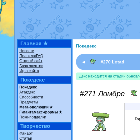
Недовольный котомангуст
о
The Dark Wishmaker
от
Ran
шадоу спиритомб
от
ilovear
траббиш
от
ilovearceus
в фан
Raging Bolt
от
GraceDaFox
в
Shadow mismagius
от
JOK_ju
художник
от
vicavica
в фанар
Главная ★
Покедекс
Новости
Правила/FAQ
Старый сайт
◄
#270 Lotad
База эвентов
Игра сайта
Декс находится на стадии обновл
Покедекс
Покедекс
#271 Ломбре
Атакдекс
Способности
Предметы
Мега-эволюции ★
Гигантамакс-формы ★
Поке-подделки
Го
Творчество
Фанарт
Статьи