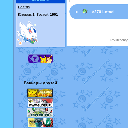
Ghetsis
.
◄
#270 Lotad
Юзеров:
1
| Гостей:
1901
Эти перевод
Баннеры друзей