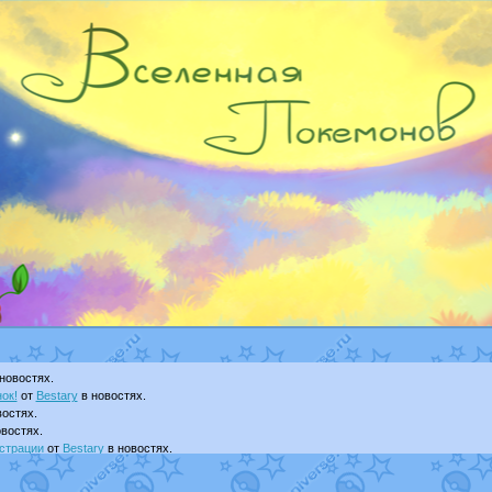
новостях.
ок!
от
Bestary
в новостях.
остях.
востях.
страции
от
Bestary
в новостях.
ku
в фанарте.
yanCat
в фанарте.