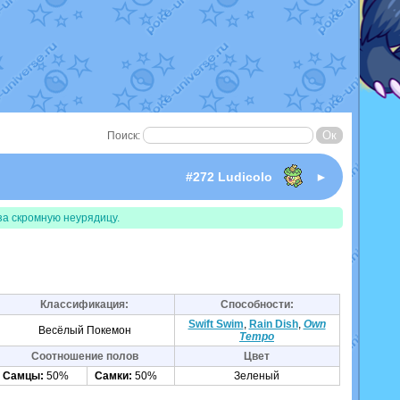
Поиск:
#272 Ludicolo
►
за скромную неурядицу.
Классификация:
Способности:
Swift Swim
,
Rain Dish
,
Own
Весёлый Покемон
Tempo
Соотношение полов
Цвет
Самцы:
50%
Самки:
50%
Зеленый