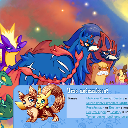
Ранее
Майский Хоэнн
от
Bestary
в 
Много новых игровых картин
Ревайвимся
от
Bestary
в нов
Всё, трындец
от
Bestary
в но
Технические проблемы реги
доброе утро славяне
от
Dak
Йолда и Мимикью
от
MavisN