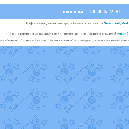
Поколение:
I
II
III
IV
V
VI
Информация для нашего декса была взята с сайтов
Serebii.net
,
Veek
Перевод терминов и описаний (до 6-го поколения) осуществлён командой
PokeRù
ы соблюдают "правило 12 символов на название" и пригодны для использования в перев