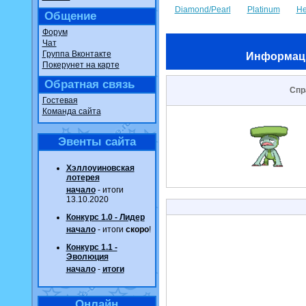
Diamond/Pearl
Platinum
He
Общение
Форум
Чат
Группа Вконтакте
Информац
Покерунет на карте
Обратная связь
Спр
Гостевая
Команда сайта
Эвенты сайта
Хэллоуиновская
лотерея
начало
- итоги
13.10.2020
Конкурс 1.0 - Лидер
начало
- итоги
скоро
!
Конкурс 1.1 -
Эволюция
начало
-
итоги
Онлайн