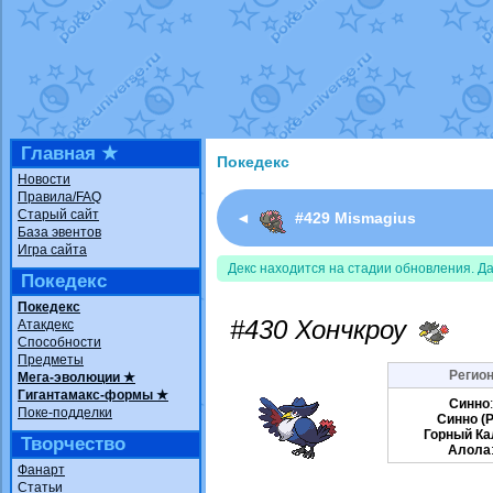
Недовольный котомангуст
от
Rando
The Dark Wishmaker
от
Randomon
в ф
шадоу спиритомб
от
ilovearceus
в фа
траббиш
от
ilovearceus
в фанарте.
Raging Bolt
от
GraceDaFox
в фанарте
Shadow mismagius
от
JOK_julia
в фан
художник
от
vicavica
в фанарте.
Главная ★
Покедекс
Новости
Правила/FAQ
Старый сайт
◄
#429 Mismagius
База эвентов
Игра сайта
Декс находится на стадии обновления. Д
Покедекс
Покедекс
#430 Хончкроу
Атакдекс
Способности
Предметы
Регион
Мега-эволюции ★
Гигантамакс-формы ★
Синно
Поке-подделки
Синно (P
Горный Ка
Творчество
Алола
Фанарт
Статьи