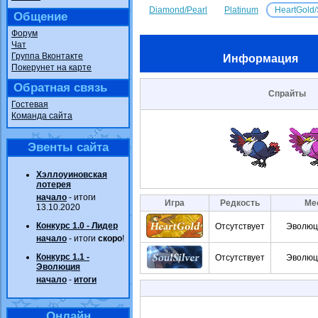
Diamond/Pearl
Platinum
HeartGold/
Общение
Форум
Чат
Группа Вконтакте
Информация
Покерунет на карте
Обратная связь
Спрайты
Гостевая
Команда сайта
Эвенты сайта
Хэллоуиновская
лотерея
начало
- итоги
Игра
Редкость
Ме
13.10.2020
Конкурс 1.0 - Лидер
Отсутствует
Эволюц
начало
- итоги
скоро
!
Конкурс 1.1 -
Отсутствует
Эволюц
Эволюция
начало
-
итоги
Онлайн