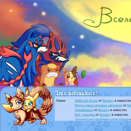
Ранее
Майский Хоэнн
от
Bestary
в новостях
Много новых игровых картинок!
от
Be
Ревайвимся
от
Bestary
в новостях.
Всё, трындец
от
Bestary
в новостях.
Технические проблемы регистрации
доброе утро славяне
от
Dakku
в фана
Йолда и Мимикью
от
MavisNyanCat
в